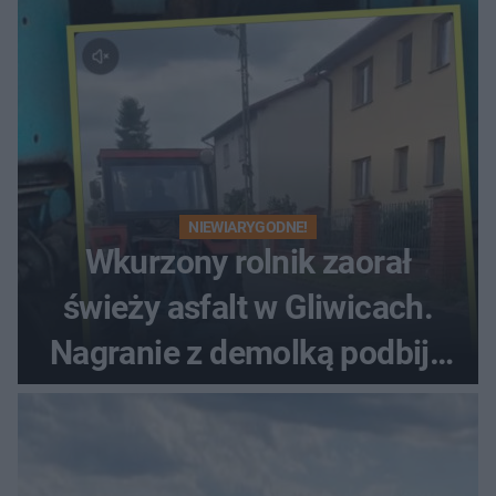
NIEWIARYGODNE!
Wkurzony rolnik zaorał
świeży asfalt w Gliwicach.
Nagranie z demolką podbija
sieć