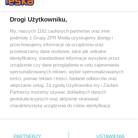
Drogi Użytkowniku,
My, naszych 1162 zaufanych partnerów oraz inne
Żaden utwór zamieszczony w serwisie nie może być powielany i
podmioty z Grupy ZPR Media uzyskujemy dostęp i
rozpowszechniany lub dalej rozpowszechniany w jakikolwiek sposób (w
tym także elektroniczny lub mechaniczny) na jakimkolwiek polu
przechowujemy informacje na urządzeniu oraz
eksploatacji w jakiejkolwiek formie, włącznie z umieszczaniem w
przetwarzamy dane osobowe, takie jak unikalne
Internecie bez pisemnej zgody właściciela praw. Jakiekolwiek użycie lub
identyfikatory, standardowe informacje wysyłane przez
wykorzystanie utworów w całości lub w części z naruszeniem prawa,
tzn. bez właściwej zgody, jest zabronione pod groźbą kary i może być
urządzenie czy dane przeglądania w celu zapewniania
ścigane prawnie.
spersonalizowanych reklam, wybór spersonalizowanych
treści, pomiar reklam i treści, badanie odbiorców oraz
ulepszanie usług. Za zgodą Użytkownika my i Zaufani
Partnerzy możemy używać dokładnych danych
geolokalizacyjnych oraz aktywnie skanować
charakterystykę urządzenia do celów identyfikacji.
Ponieważ cenimy Twoją prywatność, prosimy o zgodę na
O nas
korzystanie z tych technologii poprzez kliknięcie
Informacje prawne
„Akceptuję”. Zgoda jest dobrowolna i zawsze możesz ją
zmienić/wycofać klikając przycisk ustawień prywatności
PARTNERZY
USTAWIENIA
Nasze serwisy