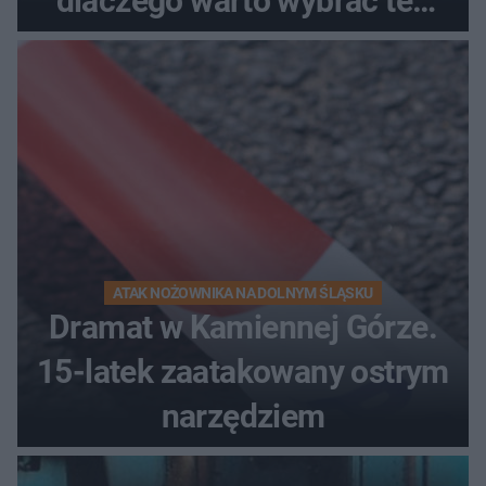
dlaczego warto wybrać ten
kierunek na urlop!
ATAK NOŻOWNIKA NA DOLNYM ŚLĄSKU
Dramat w Kamiennej Górze.
15-latek zaatakowany ostrym
narzędziem