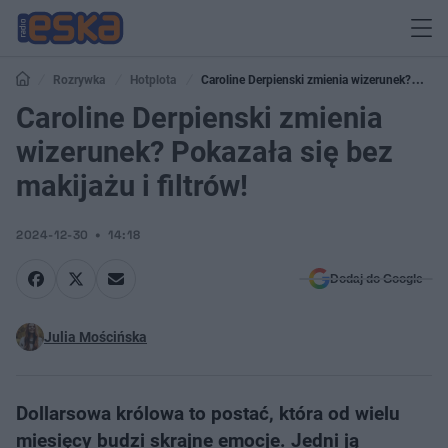
Rozrywka
Hotplota
Caroline Derpienski zmienia wizerunek?
Pokazała się bez makijażu i filtrów!
Caroline Derpienski zmienia
wizerunek? Pokazała się bez
makijażu i filtrów!
2024-12-30
14:18
Dodaj do Google
Julia Mościńska
Dollarsowa królowa to postać, która od wielu
miesięcy budzi skrajne emocje. Jedni ją