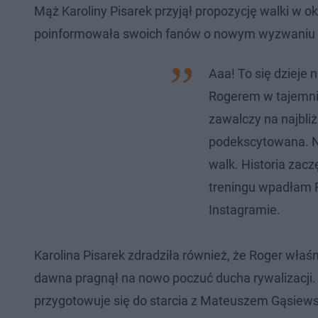
Mąż Karoliny Pisarek przyjął propozycję walki w
poinformowała swoich fanów o nowym wyzwaniu 
Aaa! To się dzieje
Rogerem w tajemnic
zawalczy na najbli
podekscytowana. Na
walk. Historia zac
treningu wpadłam 
Instagramie.
Karolina Pisarek zdradziła również, że Roger właś
dawna pragnął na nowo poczuć ducha rywalizacji. 
przygotowuje się do starcia z Mateuszem Gąsiewsk