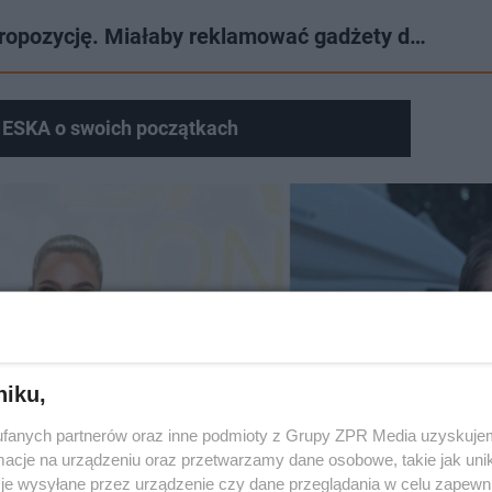
propozycję. Miałaby reklamować gadżety d…
u ESKA o swoich początkach
niku,
fanych partnerów oraz inne podmioty z Grupy ZPR Media uzyskujem
cje na urządzeniu oraz przetwarzamy dane osobowe, takie jak unika
je wysyłane przez urządzenie czy dane przeglądania w celu zapewn