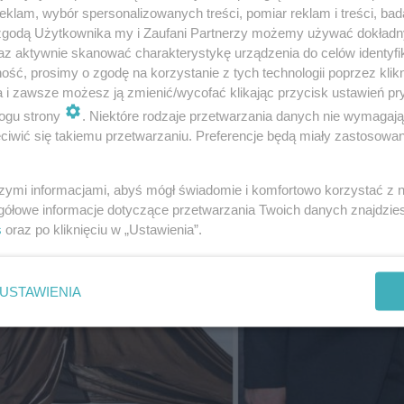
klam, wybór spersonalizowanych treści, pomiar reklam i treści, bad
 zgodą Użytkownika my i Zaufani Partnerzy możemy używać dokład
az aktywnie skanować charakterystykę urządzenia do celów identyfi
ść, prosimy o zgodę na korzystanie z tych technologii poprzez klikn
a i zawsze możesz ją zmienić/wycofać klikając przycisk ustawień pr
ogu strony
. Niektóre rodzaje przetwarzania danych nie wymagaj
iwić się takiemu przetwarzaniu. Preferencje będą miały zastosowanie
szymi informacjami, abyś mógł świadomie i komfortowo korzystać z
gółowe informacje dotyczące przetwarzania Twoich danych znajdzi
s
oraz po kliknięciu w „Ustawienia”.
USTAWIENIA