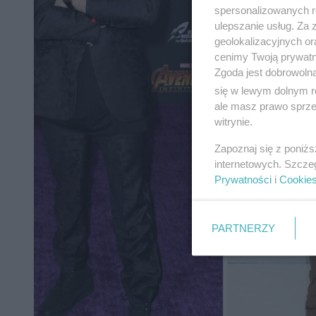
spersonalizowanych re
ulepszanie usług. Za
geolokalizacyjnych or
cenimy Twoją prywatno
Zgoda jest dobrowoln
się w lewym dolnym r
ale masz prawo sprzec
witrynie.
Zapoznaj się z poniż
internetowych. Szcze
Prywatności
i
Cookie
PARTNERZY