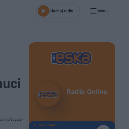
Słuchaj radia
Menu
auci
Radio Online
daj do Google
TERAZ GRAMY