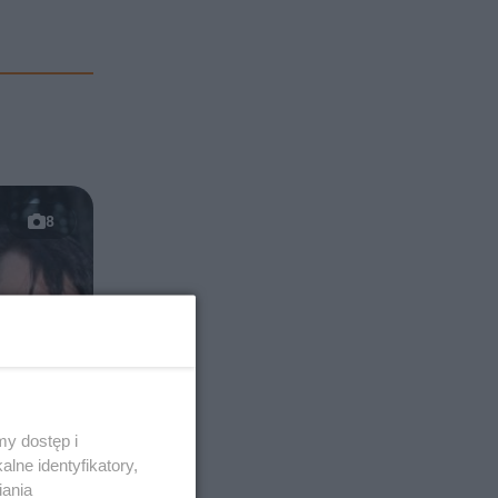
8
y dostęp i
lne identyfikatory,
iania