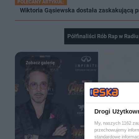
POLECANY ARTYKUŁ:
Wiktoria Gąsiewska dostała zaskakującą 
Półfinaliści Rób Rap w Radi
Drogi Użytkow
My, naszych 1162 zau
przechowujemy informa
standardowe informac