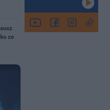
teusz
oko ze