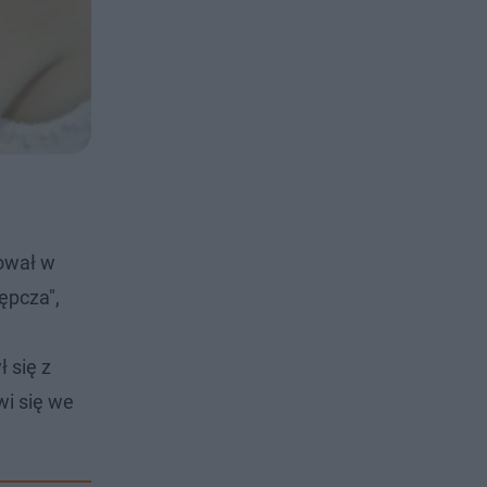
tował w
tępcza",
 się z
wi się we