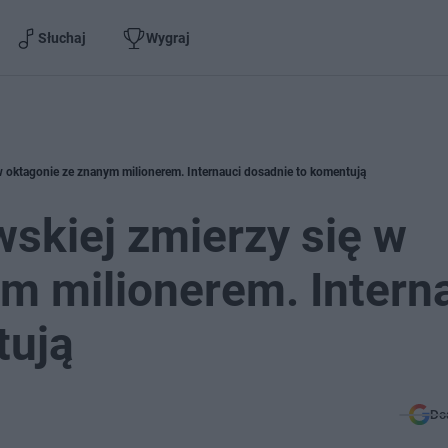
Słuchaj
Wygraj
ę w oktagonie ze znanym milionerem. Internauci dosadnie to komentują
wskiej zmierzy się w
m milionerem. Intern
tują
Do