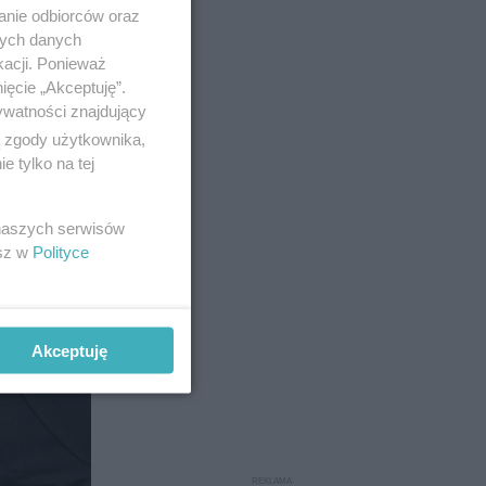
anie odbiorców oraz
nych danych
kacji. Ponieważ
ięcie „Akceptuję”.
ywatności znajdujący
ą zgody użytkownika,
 tylko na tej
 naszych serwisów
esz w
Polityce
Akceptuję