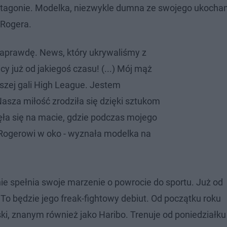
 oktagonie. Modelka, niezwykle dumna ze swojego ukocha
Rogera.
 naprawdę. News, który ukrywaliśmy z
y już od jakiegoś czasu! (...) Mój mąż
ższej gali High League. Jestem
sza miłość zrodziła się dzięki sztukom
zęła się na macie, gdzie podczas mojego
Rogerowi w oko - wyznała modelka na
nie spełnia swoje marzenie o powrocie do sportu. Już od
To będzie jego freak-fightowy debiut. Od początku roku
i, znanym również jako Haribo. Trenuje od poniedziałku 