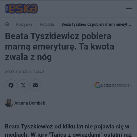
Rozrywka
Hotplota
Beata Tyszkiewicz pobiera marną emeryturę.
Ta kwota zwala z nóg
Beata Tyszkiewicz pobiera
marną emeryturę. Ta kwota
zwala z nóg
2023-02-08
14:43
Dodaj do Google
Joanna Dembek
Beata Tyszkiewicz od kilku lat nie pojawia się w
mediach. W jury "Tańca z gwiazdami" ostatni raz