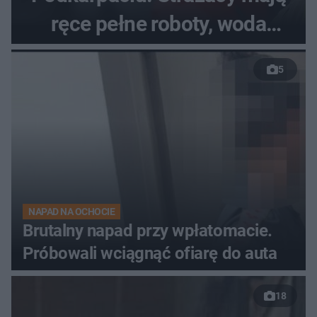
ręce pełne roboty, woda
zalewa posesje i budynki
5
NAPAD NA OCHOCIE
Brutalny napad przy wpłatomacie.
Próbowali wciągnąć ofiarę do auta
18