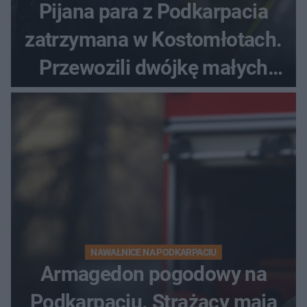
Pijana para z Podkarpacia
zatrzymana w Kostomłotach.
Przewozili dwójkę małych
dzieci
NAWAŁNICE NA PODKARPACIU
Armagedon pogodowy na
Podkarpaciu. Strażacy mają