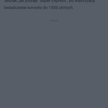
Jednak, jak podaje "Super Express", po waloryzacji
świadczenie wzrosło do 1500 złotych.