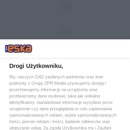
Drogi Użytkowniku,
My, naszych 1162 zaufanych partnerów oraz inne
Żaden utwór zamieszczony w serwisie nie może być powielany i
podmioty z Grupy ZPR Media uzyskujemy dostęp i
rozpowszechniany lub dalej rozpowszechniany w jakikolwiek sposób (w
przechowujemy informacje na urządzeniu oraz
tym także elektroniczny lub mechaniczny) na jakimkolwiek polu
eksploatacji w jakiejkolwiek formie, włącznie z umieszczaniem w
przetwarzamy dane osobowe, takie jak unikalne
Internecie bez pisemnej zgody właściciela praw. Jakiekolwiek użycie lub
identyfikatory, standardowe informacje wysyłane przez
wykorzystanie utworów w całości lub w części z naruszeniem prawa,
tzn. bez właściwej zgody, jest zabronione pod groźbą kary i może być
urządzenie czy dane przeglądania w celu zapewniania
ścigane prawnie.
spersonalizowanych reklam, wybór spersonalizowanych
treści, pomiar reklam i treści, badanie odbiorców oraz
ulepszanie usług. Za zgodą Użytkownika my i Zaufani