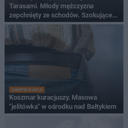
Tarasami. Młody mężczyzna
zepchnięty ze schodów. Szokujące
nagranie krąży po sieci
SANEPID W AKCJI
Koszmar kuracjuszy. Masowa
"jelitówka" w ośrodku nad Bałtykiem