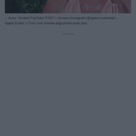
Autor: Screen/YouTube/TVN7 // Screen/Instagram/@agata.truelovepl/
Archiwum prywatne
Agata Stranc z True Love została pogryziona przez psa