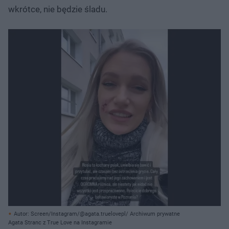
wkrótce, nie będzie śladu.
Autor: Screen/Instagram/@agata.truelovepl/ Archiwum prywatne
Agata Stranc z True Love na Instagramie