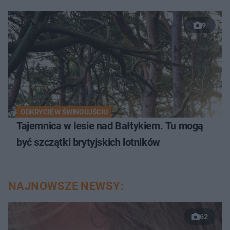
9
ODKRYCIE W ŚWINOUJŚCIU
Tajemnica w lesie nad Bałtykiem. Tu mogą
być szczątki brytyjskich lotników
NAJNOWSZE NEWSY:
62