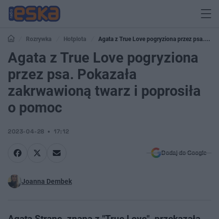
Rozrywka
Hotplota
Agata z True Love pogryziona przez psa.
Pokazała zakrwawioną twarz i poprosiła o pomoc
Agata z True Love pogryziona
przez psa. Pokazała
zakrwawioną twarz i poprosiła
o pomoc
2023-04-28
17:12
Dodaj do Google
Joanna Dembek
Agata Stranc, znana z "True Love", przekazała