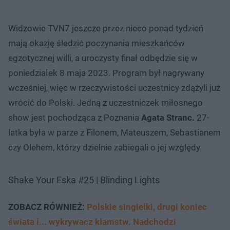
Widzowie TVN7 jeszcze przez nieco ponad tydzień
mają okazję śledzić poczynania mieszkańców
egzotycznej willi, a uroczysty finał odbędzie się w
poniedziałek 8 maja 2023. Program był nagrywany
wcześniej, więc w rzeczywistości uczestnicy zdążyli już
wrócić do Polski. Jedną z uczestniczek miłosnego
show jest pochodząca z Poznania
Agata Stranc.
27-
latka była w parze z Filonem, Mateuszem, Sebastianem
czy Olehem, którzy dzielnie zabiegali o jej względy.
Shake Your Eska #25 | Blinding Lights
ZOBACZ RÓWNIEŻ:
Polskie singielki, drugi koniec
świata i... wykrywacz kłamstw. Nadchodzi