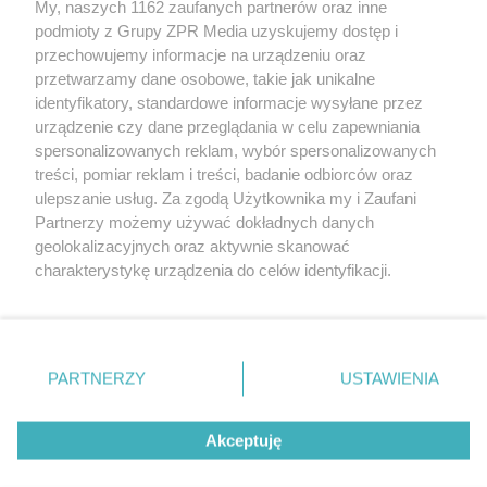
My, naszych 1162 zaufanych partnerów oraz inne
Żaden utwór zamieszczony w serwisie nie może być powielany i
podmioty z Grupy ZPR Media uzyskujemy dostęp i
rozpowszechniany lub dalej rozpowszechniany w jakikolwiek sposób (w
przechowujemy informacje na urządzeniu oraz
tym także elektroniczny lub mechaniczny) na jakimkolwiek polu
eksploatacji w jakiejkolwiek formie, włącznie z umieszczaniem w
przetwarzamy dane osobowe, takie jak unikalne
Internecie bez pisemnej zgody właściciela praw. Jakiekolwiek użycie lub
identyfikatory, standardowe informacje wysyłane przez
wykorzystanie utworów w całości lub w części z naruszeniem prawa,
tzn. bez właściwej zgody, jest zabronione pod groźbą kary i może być
urządzenie czy dane przeglądania w celu zapewniania
ścigane prawnie.
spersonalizowanych reklam, wybór spersonalizowanych
treści, pomiar reklam i treści, badanie odbiorców oraz
ulepszanie usług. Za zgodą Użytkownika my i Zaufani
Partnerzy możemy używać dokładnych danych
geolokalizacyjnych oraz aktywnie skanować
charakterystykę urządzenia do celów identyfikacji.
Ponieważ cenimy Twoją prywatność, prosimy o zgodę na
O nas
korzystanie z tych technologii poprzez kliknięcie
Informacje prawne
„Akceptuję”. Zgoda jest dobrowolna i zawsze możesz ją
zmienić/wycofać klikając przycisk ustawień prywatności
PARTNERZY
USTAWIENIA
Nasze serwisy
znajdujący się w lewym dolnym rogu strony
. Niektóre
rodzaje przetwarzania danych nie wymagają zgody
© 2026 Grupa ZPR Media
Akceptuję
użytkownika, ale masz prawo sprzeciwić się takiemu
przetwarzaniu. Preferencje będą miały zastosowanie tylko