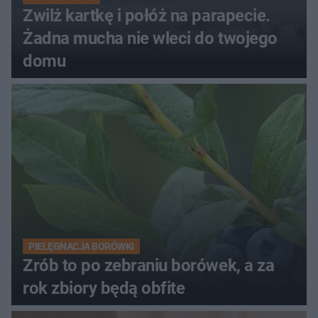
Zwilż kartkę i połóż na parapecie.
Żadna mucha nie wleci do twojego
domu
PIELĘGNACJA BORÓWKI
Zrób to po zebraniu borówek, a za
rok zbiory będą obfite