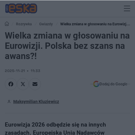
Rozrywka
Gwiazdy
Wielka zmiana w głosowaniu na Eurowizji.
Polska bez szans na awans?!
Wielka zmiana w głosowaniu na
Eurowizji. Polska bez szans na
awans?!
2025-11-21
11:33
Dodaj do Google
Maksymilian Kluziewicz
Eurowizja 2026 odbędzie się na innych
zasadach. Europejska Unia Nadawców