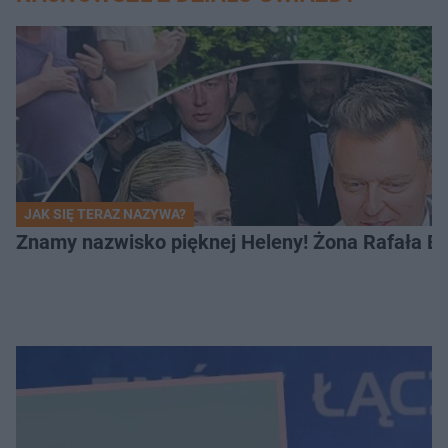
JAK SIĘ TERAZ NAZYWA?
Znamy nazwisko pięknej Heleny! Żona Rafała Br