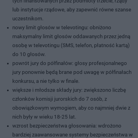
tych finansowanych przez podmioty trzecie, rządy
lub instytucje rządowe, aby zapewnić równe szanse
uczestnikom.
nowy limit głosów w televotingu: obniżono
maksymalny limit głosów oddawanych przez jedną
osobę w televotingu (SMS, telefon, płatność kartą)
do 10 głosów.
powrót jury do półfinałów: głosy profesjonalnego
jury ponownie będą brane pod uwagę w półfinałach
konkursu, a nie tylko w finale.
większe i młodsze składy jury: zwiększono liczbę
członków komisji jurorskich do 7 osób, z
obowiązkowym wymogiem, aby co najmniej dwie z
nich były w wieku 18-25 lat.
wzrost bezpieczeństwa głosowania: wdrożono
bardziej zaawansowane systemy bezpieczeństwa w