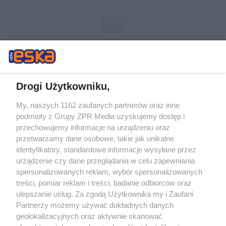
Drogi Użytkowniku,
My, naszych 1162 zaufanych partnerów oraz inne
Żaden utwór zamieszczony w serwisie nie może być powielany i
podmioty z Grupy ZPR Media uzyskujemy dostęp i
rozpowszechniany lub dalej rozpowszechniany w jakikolwiek sposób (w
przechowujemy informacje na urządzeniu oraz
tym także elektroniczny lub mechaniczny) na jakimkolwiek polu
eksploatacji w jakiejkolwiek formie, włącznie z umieszczaniem w
przetwarzamy dane osobowe, takie jak unikalne
Internecie bez pisemnej zgody właściciela praw. Jakiekolwiek użycie lub
identyfikatory, standardowe informacje wysyłane przez
wykorzystanie utworów w całości lub w części z naruszeniem prawa,
tzn. bez właściwej zgody, jest zabronione pod groźbą kary i może być
urządzenie czy dane przeglądania w celu zapewniania
ścigane prawnie.
spersonalizowanych reklam, wybór spersonalizowanych
treści, pomiar reklam i treści, badanie odbiorców oraz
ulepszanie usług. Za zgodą Użytkownika my i Zaufani
Partnerzy możemy używać dokładnych danych
geolokalizacyjnych oraz aktywnie skanować