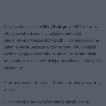
Cały świat usłyszał o
Olivii Rodrigo
w 2021 roku. To
wtedy światło dzienne ujrzał jej debiutancki
singiel
drivers license,
który podbił listy przebojów na
całym świecie. Jeszcze w tym samym roku gwiazda
wydała swój pierwszy album,
sour
i już na nim Olivia
pokazała, że te nieco bardziej pop rockowe klimaty nie
są jej obce.
Albumy gwiazd popu, na których zagrali gwiazdorzy
rocka
Dużo więcej gitarowych brzmień pojawiło się na