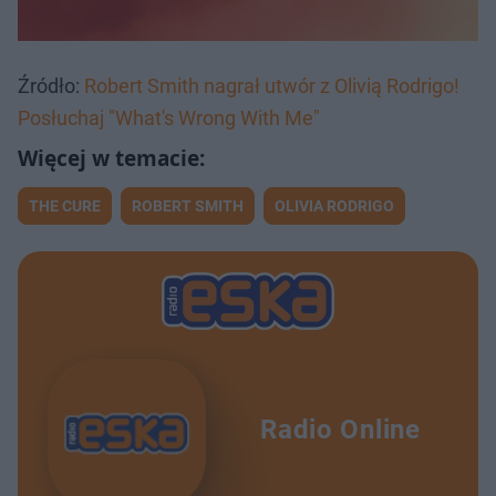
Źródło:
Robert Smith nagrał utwór z Olivią Rodrigo!
Posłuchaj "What's Wrong With Me"
THE CURE
ROBERT SMITH
OLIVIA RODRIGO
Radio Online