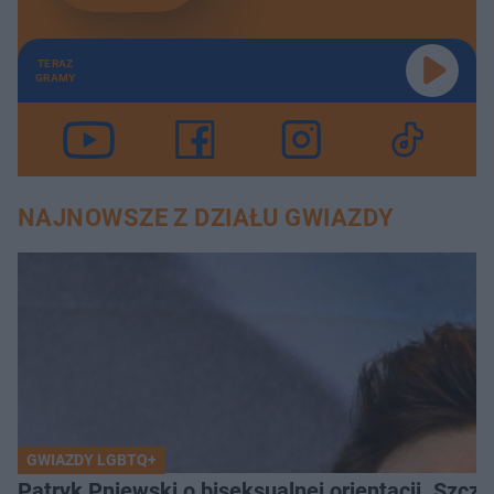
TERAZ
GRAMY
NAJNOWSZE Z DZIAŁU GWIAZDY
GWIAZDY LGBTQ+
Patryk Pniewski o biseksualnej orientacji. Szcze