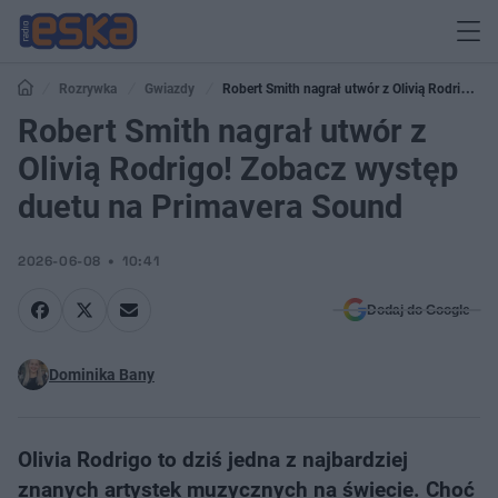
Rozrywka
Gwiazdy
Robert Smith nagrał utwór z Olivią Rodrigo!
Zobacz występ duetu na Primavera Sound
Robert Smith nagrał utwór z
Olivią Rodrigo! Zobacz występ
duetu na Primavera Sound
2026-06-08
10:41
Dodaj do Google
Dominika Bany
Olivia Rodrigo to dziś jedna z najbardziej
znanych artystek muzycznych na świecie. Choć