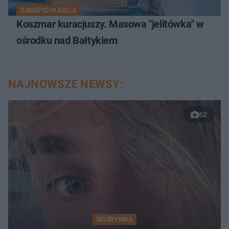
SANEPID W AKCJI
Koszmar kuracjuszy. Masowa "jelitówka" w
ośrodku nad Bałtykiem
NAJNOWSZE NEWSY:
62
ROZRYWKA