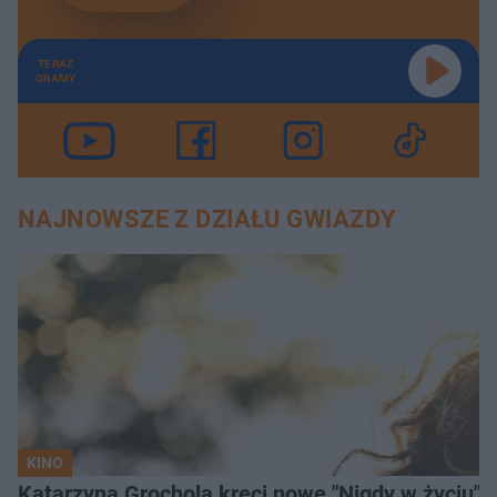
TERAZ
GRAMY
NAJNOWSZE Z DZIAŁU GWIAZDY
KINO
Katarzyna Grochola kręci nowe "Nigdy w życiu" z