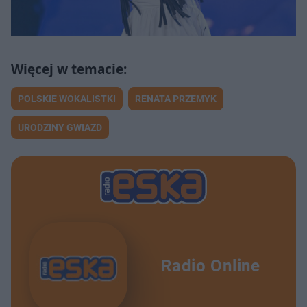
POLSKIE WOKALISTKI
RENATA PRZEMYK
URODZINY GWIAZD
Radio Online