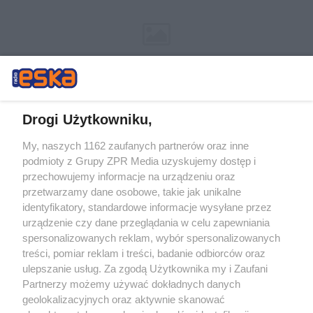
Drogi Użytkowniku,
My, naszych 1162 zaufanych partnerów oraz inne
Żaden utwór zamieszczony w serwisie nie może być powielany i
podmioty z Grupy ZPR Media uzyskujemy dostęp i
rozpowszechniany lub dalej rozpowszechniany w jakikolwiek sposób (w
przechowujemy informacje na urządzeniu oraz
tym także elektroniczny lub mechaniczny) na jakimkolwiek polu
eksploatacji w jakiejkolwiek formie, włącznie z umieszczaniem w
przetwarzamy dane osobowe, takie jak unikalne
Internecie bez pisemnej zgody właściciela praw. Jakiekolwiek użycie lub
identyfikatory, standardowe informacje wysyłane przez
wykorzystanie utworów w całości lub w części z naruszeniem prawa,
tzn. bez właściwej zgody, jest zabronione pod groźbą kary i może być
urządzenie czy dane przeglądania w celu zapewniania
ścigane prawnie.
spersonalizowanych reklam, wybór spersonalizowanych
treści, pomiar reklam i treści, badanie odbiorców oraz
ulepszanie usług. Za zgodą Użytkownika my i Zaufani
Partnerzy możemy używać dokładnych danych
geolokalizacyjnych oraz aktywnie skanować