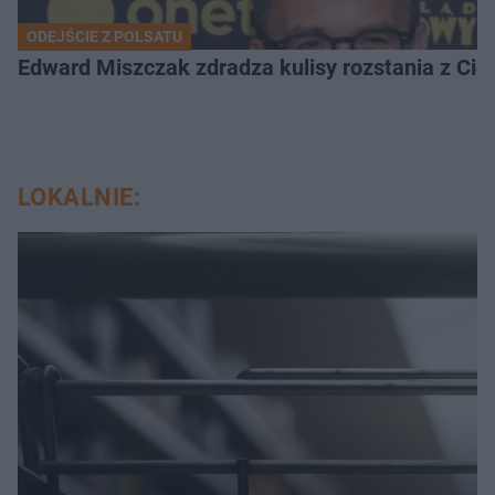
ODEJŚCIE Z POLSATU
Edward Miszczak zdradza kulisy rozstania z Cich
LOKALNIE: