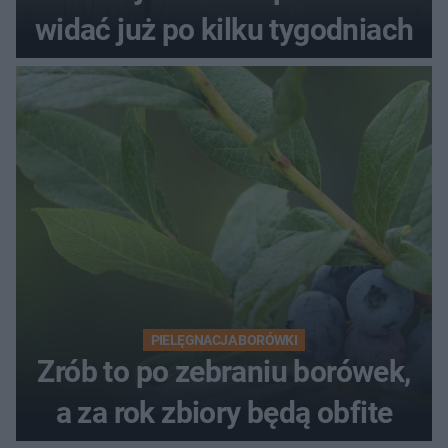
widać już po kilku tygodniach
PIELĘGNACJA BORÓWKI
Zrób to po zebraniu borówek,
a za rok zbiory będą obfite