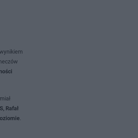
 wynikiem
ę meczów
ności
 miał
S, Rafał
poziomie
.