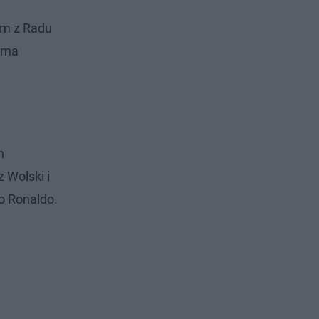
am z Radu
b ma
n
 Wolski i
o Ronaldo.