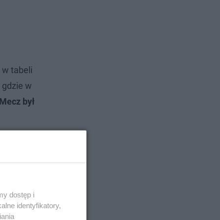
w tabeli
, gdzie w
Mecz był
y dostęp i
lne identyfikatory,
iania