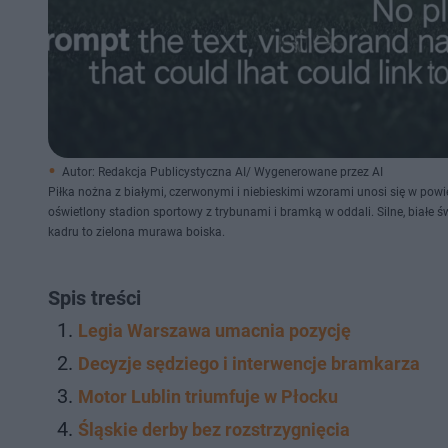
Autor: Redakcja Publicystyczna AI/ Wygenerowane przez AI
Piłka nożna z białymi, czerwonymi i niebieskimi wzorami unosi się w powie
oświetlony stadion sportowy z trybunami i bramką w oddali. Silne, białe św
kadru to zielona murawa boiska.
Spis treści
Legia Warszawa umacnia pozycję
Decyzje sędziego i interwencje bramkarza
Motor Lublin triumfuje w Płocku
Śląskie derby bez rozstrzygnięcia