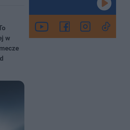
To
ej w
 mecze
ad