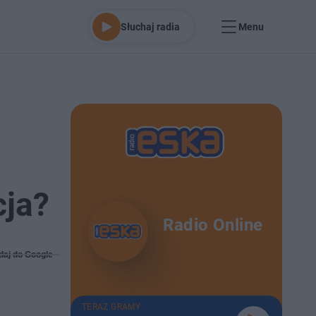
Słuchaj radia
Menu
cja?
Radio Online
daj do Google
TERAZ GRAMY