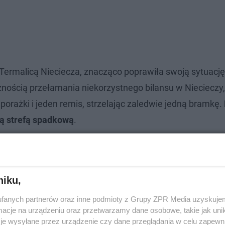
ermalicą Nieciecza, znacząco poprawiła swoją sytuację 
cznością przełamania niekorzystnego bilansu w Niecieczy
orażki i jeden remis, strzelając zaledwie jedną bramkę.
ą strefą spadkową
.
niku,
fanych partnerów oraz inne podmioty z Grupy ZPR Media uzyskujem
cje na urządzeniu oraz przetwarzamy dane osobowe, takie jak unika
je wysyłane przez urządzenie czy dane przeglądania w celu zapewn