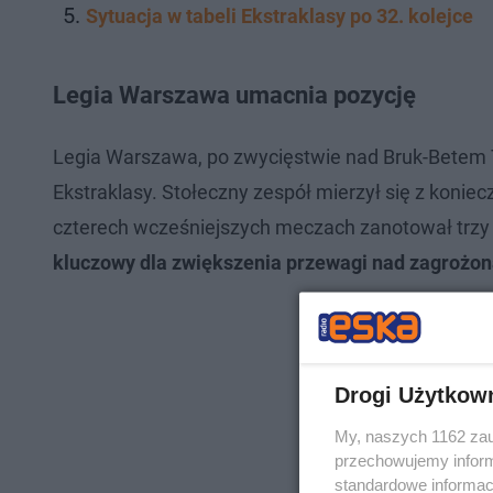
Sytuacja w tabeli Ekstraklasy po 32. kolejce
Legia Warszawa umacnia pozycję
Legia Warszawa, po zwycięstwie nad Bruk-Betem T
Ekstraklasy. Stołeczny zespół mierzył się z konie
czterech wcześniejszych meczach zanotował trzy p
kluczowy dla zwiększenia przewagi nad zagrożon
Drogi Użytkow
My, naszych 1162 zau
przechowujemy informa
standardowe informac