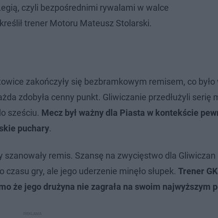
 Legią, czyli bezpośrednimi rywalami w walce
kreślił trener Motoru Mateusz Stolarski.
atowice zakończyły się bezbramkowym remisem, co było
ażda zdobyła cenny punkt. Gliwiczanie przedłużyli seri
do sześciu.
Mecz był ważny dla Piasta w kontekście pew
skie puchary
.
oły szanowały remis. Szansę na zwycięstwo dla Gliwiczan
 czasu gry, ale jego uderzenie minęło słupek.
Trener GK
imo że jego drużyna nie zagrała na swoim najwyższym 