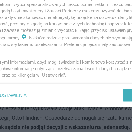
klam, wybór spersonalizowanych treści, pomiar reklam i treści, bad
 zgodą Użytkownika my i Zaufani Partnerzy możemy używać dokład
az aktywnie skanować charakterystykę urządzenia do celów identyfi
ść, prosimy o zgodę na korzystanie z tych technologii poprzez klikn
a i zawsze możesz ją zmienić/wycofać klikając przycisk ustawień pr
ogu strony
. Niektóre rodzaje przetwarzania danych nie wymagaj
iwić się takiemu przetwarzaniu. Preferencje będą miały zastosowanie
 w 19. minucie, wykorzystując dośrodkowanie Kamila
ica, która już wcześniej straciła szanse na utrzymanie 
szymi informacjami, abyś mógł świadomie i komfortowo korzystać z
ja, walczyła jedynie o honor. Mimo spadku,
władze klub
gółowe informacje dotyczące przetwarzania Twoich danych znajdzi
e na stanowisku
.
s
oraz po kliknięciu w „Ustawienia”.
za
USTAWIENIA
eciecza zintensyfikowała swoje ataki. Maciej Ambrosiew
Legii, Otto Hindrich. Gospodarze domagali się rzutu karn
nak
sędzia nie podjął decyzji o wskazaniu na jedenastkę
.