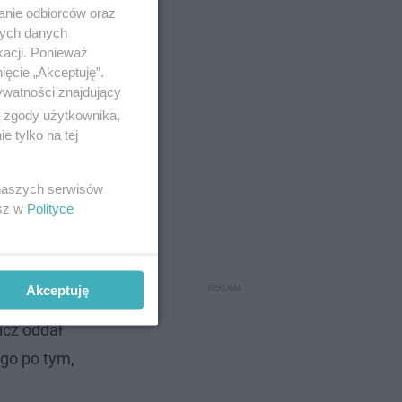
anie odbiorców oraz
nych danych
kacji. Ponieważ
ięcie „Akceptuję”.
ywatności znajdujący
ą zgody użytkownika,
 tylko na tej
w
 naszych serwisów
u
esz w
Polityce
Akceptuję
icz oddał
ego po tym,