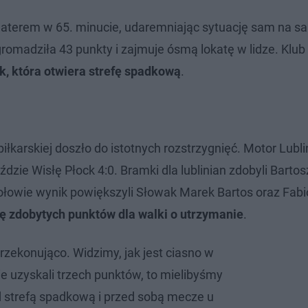
haterem w 65. minucie, udaremniając sytuację sam na s
madziła 43 punkty i zajmuje ósmą lokatę w lidze. Klu
, która otwiera strefę spadkową
.
łkarskiej doszło do istotnych rozstrzygnięć. Motor Lubli
dzie Wisłę Płock 4:0. Bramki dla lublinian zdobyli Bartosz
połowie wynik powiększyli Słowak Marek Bartos oraz Fabi
gę zdobytych punktów dla walki o utrzymanie
.
rzekonująco. Widzimy, jak jest ciasno w
e uzyskali trzech punktów, to mielibyśmy
 strefą spadkową i przed sobą mecze u