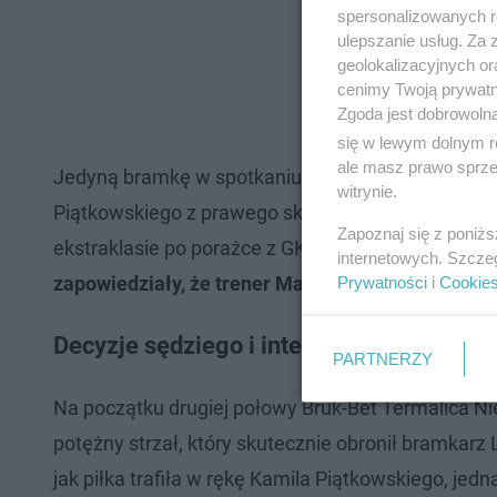
spersonalizowanych re
ulepszanie usług. Za
geolokalizacyjnych or
cenimy Twoją prywatno
Zgoda jest dobrowoln
się w lewym dolnym r
ale masz prawo sprzec
Jedyną bramkę w spotkaniu zdobył Rafał Adamski
witrynie.
Piątkowskiego z prawego skrzydła. Bruk-Bet Termal
Zapoznaj się z poniż
ekstraklasie po porażce z GKS Katowice (1:5) 3 ma
internetowych. Szcze
zapowiedziały, że trener Marcin Brosz pozostani
Prywatności
i
Cookie
Decyzje sędziego i interwencje bramkar
PARTNERZY
Na początku drugiej połowy Bruk-Bet Termalica Ni
potężny strzał, który skutecznie obronił bramkarz 
jak piłka trafiła w rękę Kamila Piątkowskiego, jed