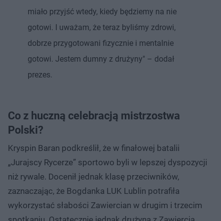
miało przyjść wtedy, kiedy będziemy na nie
gotowi. I uważam, że teraz byliśmy zdrowi,
dobrze przygotowani fizycznie i mentalnie
gotowi. Jestem dumny z drużyny" – dodał
prezes.
Co z huczną celebracją mistrzostwa
Polski?
Kryspin Baran podkreślił, że w finałowej batalii
„Jurajscy Rycerze” sportowo byli w lepszej dyspozycji
niż rywale. Docenił jednak klasę przeciwników,
zaznaczając, że Bogdanka LUK Lublin potrafiła
wykorzystać słabości Zawiercian w drugim i trzecim
spotkaniu. Ostatecznie jednak drużyna z Zawiercia