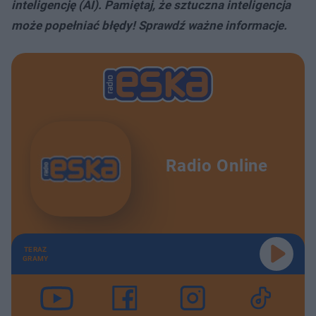
inteligencję (AI). Pamiętaj, że sztuczna inteligencja
może popełniać błędy! Sprawdź ważne informacje.
Radio Online
TERAZ
GRAMY