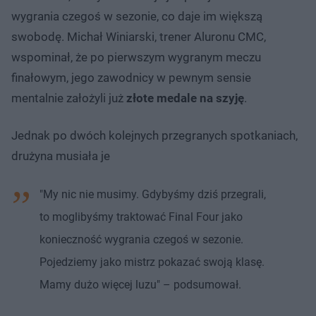
wygrania czegoś w sezonie, co daje im większą
swobodę. Michał Winiarski, trener Aluronu CMC,
wspominał, że po pierwszym wygranym meczu
finałowym, jego zawodnicy w pewnym sensie
mentalnie założyli już
złote medale na szyję
.
Jednak po dwóch kolejnych przegranych spotkaniach,
drużyna musiała je
"My nic nie musimy. Gdybyśmy dziś przegrali,
to moglibyśmy traktować Final Four jako
konieczność wygrania czegoś w sezonie.
Pojedziemy jako mistrz pokazać swoją klasę.
Mamy dużo więcej luzu" – podsumował.