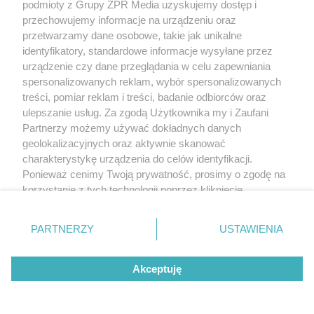
podmioty z Grupy ZPR Media uzyskujemy dostęp i
10
przechowujemy informacje na urządzeniu oraz
przetwarzamy dane osobowe, takie jak unikalne
identyfikatory, standardowe informacje wysyłane przez
urządzenie czy dane przeglądania w celu zapewniania
spersonalizowanych reklam, wybór spersonalizowanych
treści, pomiar reklam i treści, badanie odbiorców oraz
ulepszanie usług. Za zgodą Użytkownika my i Zaufani
Partnerzy możemy używać dokładnych danych
geolokalizacyjnych oraz aktywnie skanować
INCYDENT W GLIWICACH
charakterystykę urządzenia do celów identyfikacji.
Rolnik, który zniszczył asfalt
Ponieważ cenimy Twoją prywatność, prosimy o zgodę na
korzystanie z tych technologii poprzez kliknięcie
pługiem, w rękach policji.
„Akceptuję”. Zgoda jest dobrowolna i zawsze możesz ją
zmienić/wycofać klikając przycisk ustawień prywatności
PARTNERZY
USTAWIENIA
Uszkodził aż 200 metrów
znajdujący się w lewym dolnym rogu strony
. Niektóre
rodzaje przetwarzania danych nie wymagają zgody
nowej drogi
Akceptuję
użytkownika, ale masz prawo sprzeciwić się takiemu
13
przetwarzaniu. Preferencje będą miały zastosowanie tylko
na tej witrynie.