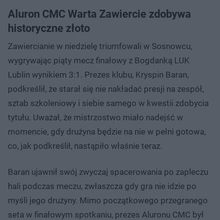
Aluron CMC Warta Zawiercie zdobywa
historyczne złoto
Zawiercianie w niedzielę triumfowali w Sosnowcu,
wygrywając piąty mecz finałowy z Bogdanką LUK
Lublin wynikiem 3:1. Prezes klubu, Kryspin Baran,
podkreślił, że starał się nie nakładać presji na zespół,
sztab szkoleniowy i siebie samego w kwestii zdobycia
tytułu. Uważał, że mistrzostwo miało nadejść w
momencie, gdy drużyna będzie na nie w pełni gotowa,
co, jak podkreślił, nastąpiło właśnie teraz.
Baran ujawnił swój zwyczaj spacerowania po zapleczu
hali podczas meczu, zwłaszcza gdy gra nie idzie po
myśli jego drużyny. Mimo początkowego przegranego
seta w finałowym spotkaniu, prezes Aluronu CMC był