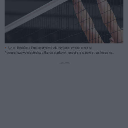
Autor: Redakcja Publicystyczna AI/ Wygenerowane przez AI
Pomarańczowo-niebieska piłka do siatkówki unosi się w powietrzu, lecąc nad
siatką. Poniżej, po prawej stronie siatki, widoczne są dwie ręce z
wyciągniętymi palcami, należące do zawodnika w czerwonej koszulce,
gotowego do bloku. Siatka do siatkówki ma biały, górny pas i czarną, drobną
kratkę. W tle, po lewej stronie, wyróżnia się biało-czerwony słupek.