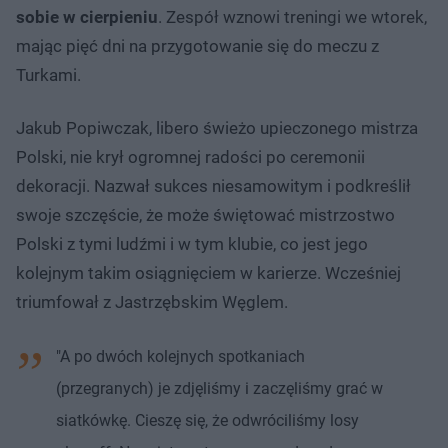
sobie w cierpieniu
. Zespół wznowi treningi we wtorek,
mając pięć dni na przygotowanie się do meczu z
Turkami.
Jakub Popiwczak, libero świeżo upieczonego mistrza
Polski, nie krył ogromnej radości po ceremonii
dekoracji. Nazwał sukces niesamowitym i podkreślił
swoje szczęście, że może świętować mistrzostwo
Polski z tymi ludźmi i w tym klubie, co jest jego
kolejnym takim osiągnięciem w karierze. Wcześniej
triumfował z Jastrzębskim Węglem.
"A po dwóch kolejnych spotkaniach
(przegranych) je zdjęliśmy i zaczęliśmy grać w
siatkówkę. Cieszę się, że odwróciliśmy losy