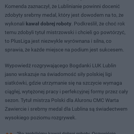
Komenda zaznaczył, że Lublinianie powinni docenić
zdobyty srebrny medal, który jest dowodem na to, że
wykonali
kawał dobrej roboty
. Podkreślił, że choć rok
temu zdobyli tytuł mistrzowski i chcieli go powtórzyć,
to PlusLiga jest niezwykle wyrównana i silna, co
sprawia, że każde miejsce na podium jest sukcesem.
Wypowiedź rozgrywającego Bogdanki LUK Lublin
jasno wskazuje na świadomość siły polskiej ligi
siatkówki, gdzie utrzymanie się na szczycie wymaga
ciągłej, wytężonej pracy i perfekcyjnej formy przez cały
sezon. Tytuł mistrza Polski dla Aluronu CMC Warta
Zawiercie i srebrny medal dla Lublina są świadectwem
wysokiego poziomu rozgrywek.
"Bo zrobiliśmy kawał dobrej roboty. Oczywiście,