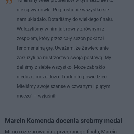
"Mieliśmy wiele problemów w tym sezonie i to
nie są wymówki. Po prostu nie wszystko się
nam układało. Dotarliśmy do wielkiego finału.
Walczyliśmy w nim jak równy z równym z
zespołem, który przez cały sezon pokazał
fenomenalną grę. Uważam, że Zawiercianie
zasłużyli na mistrzostwo swoją postawą. My
daliśmy z siebie wszystko. Może zabrakło
niedużo, może dużo. Trudno to powiedzieć.
Mieliśmy swoje szanse w czwartym i piątym
meczu" – wyjaśnił.
Marcin Komenda docenia srebrny medal
Mimo rozczarowania z przegranego finału, Marcin