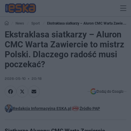
News
Sport
Ekstraklasa siatkarzy – Aluron CMC Warta Zawiercie
to mistrz Polski. Dlaczego radość musi poczekać?
Ekstraklasa siatkarzy – Aluron
CMC Warta Zawiercie to mistrz
Polski. Dlaczego radość musi
poczekać?
2026-05-10
20:18
Dodaj do Google
Redakcja Informacyjna ESKA.pl
Źródło PAP
Siatkarze Aluronu CMC Warta Zawiercie