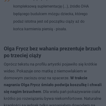
kompleksową suplementację (...), źródło DHA
będącego budulcem mózgu dziecka, którego
podaż istotna jest od początku ciąży aż do
końca karmienia piersią - pisała.
Olga Frycz bez wahania prezentuje brzuch
po trzeciej ciąży
Oprócz tekstu na profilu artystki pojawiło się krótkie
wideo. Pokazuje ono matkę z niemowlakiem w
domowym zaciszu oraz na spacerze.
W trakcie
nagrania Olga Frycz śmiało podwija koszulkę i chwali
się nagim brzuchem
. Dla wielu pań pokazywanie ciała
krótko po rozwiązaniu bywa niekomfortowe. Naturalne
krągłości są jednak tylko wspaniałym dowodem na