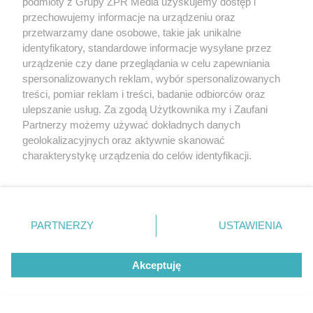
podmioty z Grupy ZPR Media uzyskujemy dostęp i
przechowujemy informacje na urządzeniu oraz
EWA WOYDYŁŁO PRZEPRASZA
przetwarzamy dane osobowe, takie jak unikalne
Ewa Woydyłło kaja się po
identyfikatory, standardowe informacje wysyłane przez
skandalicznych słowach o Idze
urządzenie czy dane przeglądania w celu zapewniania
Świątek. "Jest mi wstyd"
spersonalizowanych reklam, wybór spersonalizowanych
treści, pomiar reklam i treści, badanie odbiorców oraz
ulepszanie usług. Za zgodą Użytkownika my i Zaufani
ZOBACZ WIĘCEJ
Partnerzy możemy używać dokładnych danych
geolokalizacyjnych oraz aktywnie skanować
charakterystykę urządzenia do celów identyfikacji.
Ponieważ cenimy Twoją prywatność, prosimy o zgodę na
korzystanie z tych technologii poprzez kliknięcie
„Akceptuję”. Zgoda jest dobrowolna i zawsze możesz ją
zmienić/wycofać klikając przycisk ustawień prywatności
PARTNERZY
USTAWIENIA
znajdujący się w lewym dolnym rogu strony
. Niektóre
rodzaje przetwarzania danych nie wymagają zgody
Akceptuję
użytkownika, ale masz prawo sprzeciwić się takiemu
przetwarzaniu. Preferencje będą miały zastosowanie tylko
na tej witrynie.