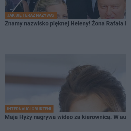
JAK SIĘ TERAZ NAZYWA?
Znamy nazwisko pięknej Heleny! Żona Rafała Br
INTERNAUCI OBURZENI
Maja Hyży nagrywa wideo za kierownicą. W aucie