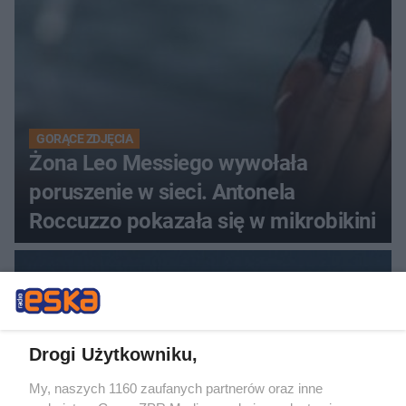
GORĄCE ZDJĘCIA
Żona Leo Messiego wywołała
poruszenie w sieci. Antonela
Roccuzzo pokazała się w mikrobikini
Drogi Użytkowniku,
My, naszych 1160 zaufanych partnerów oraz inne