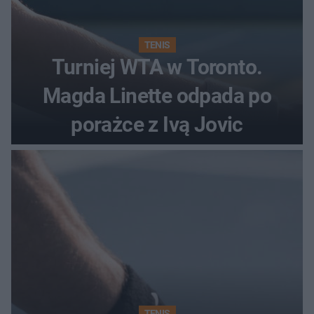
TENIS
Turniej WTA w Toronto.
Magda Linette odpada po
porażce z Ivą Jovic
TENIS