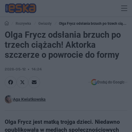
Rozrywka
Gwiazdy
Olga Frycz odsłania brzuch po trzech ciążach!
Aktorka szczerze o powrocie do formy
Olga Frycz odsłania brzuch po
trzech ciążach! Aktorka
szczerze o powrocie do formy
2026-05-12
14:24
Dodaj do Google
Aga Kwiatkowska
Olga Frycz jest matką trojga dzieci. Niedawno
opublikowała w mediach społecznościowych