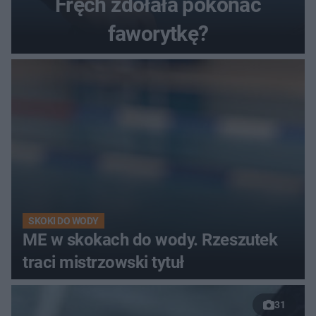
Fręch zdołała pokonać
faworytkę?
SKOKI DO WODY
ME w skokach do wody. Rzeszutek
traci mistrzowski tytuł
31