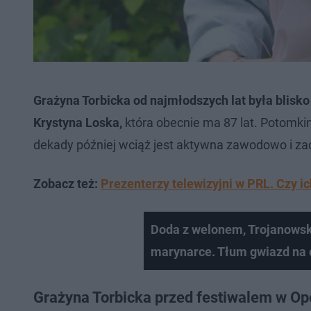
Grażyna Torbicka od najmłodszych lat była blisk
Krystyna Loska,
która obecnie ma 87 lat. Potomkin
dekady później wciąż jest aktywna zawodowo i z
Zobacz też:
Prezenterzy telewizyjni w PRL. Czy ic
Doda z welonem, Trojanowsk
marynarce. Tłum gwiazd na
Grażyna Torbicka przed festiwalem w Op