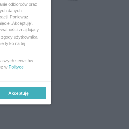
anie odbiorców oraz
nych danych
kacji. Ponieważ
ięcie „Akceptuję”.
ywatności znajdujący
ą zgody użytkownika,
 tylko na tej
 naszych serwisów
esz w
Polityce
Akceptuję