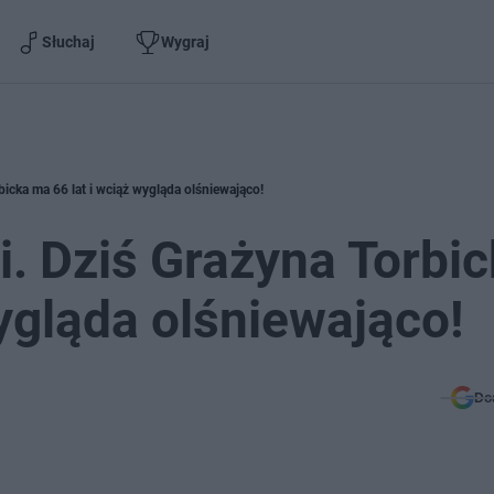
Słuchaj
Wygraj
rbicka ma 66 lat i wciąż wygląda olśniewająco!
ji. Dziś Grażyna Torbi
ygląda olśniewająco!
Do