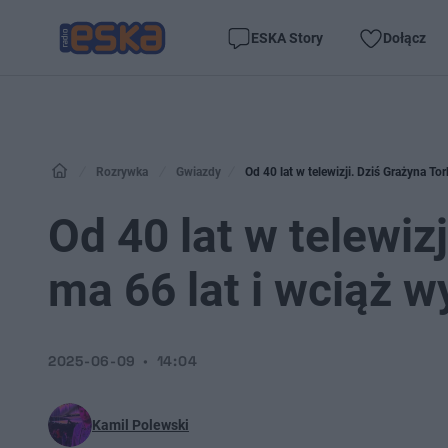
ESKA Story
Dołącz
Rozrywka
Gwiazdy
Od 40 lat w telewizji. Dziś Grażyna To
Od 40 lat w telewiz
ma 66 lat i wciąż w
2025-06-09
14:04
Kamil Polewski