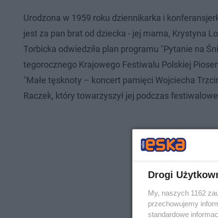
Urodzona w 1959 roku dziennikarka i konferansje
jest za pan brat od dziecka - jej mama, Krystyna Lo
Torbicka odwiedziła plan programu "Pytanie na Śn
tegorocznego Krajowego Festiwalu Polskiej Piose
"Małe tęsknoty – koncert pamięci Wojciecha Trzci
Raczek, który towarzyszył jej podczas festiwalow
Drogi Użytkow
My, naszych 1162 zau
przechowujemy informa
standardowe informac