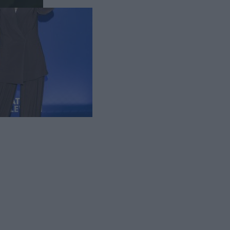
izyjna -
Cztery