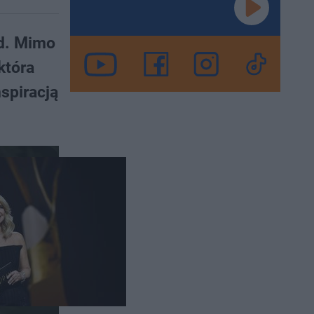
ad. Mimo
która
nspiracją