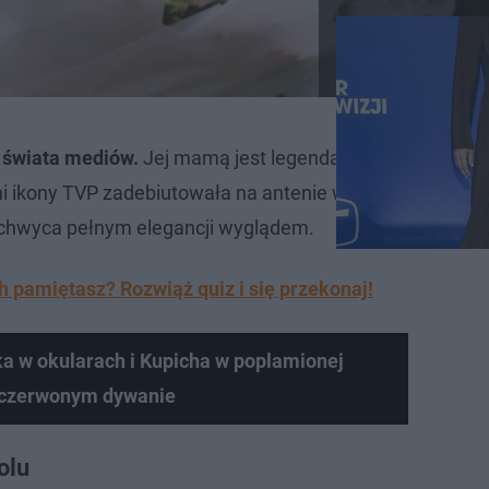
o świata mediów.
Jej mamą jest legendarna spikerka telew
i ikony TVP zadebiutowała na antenie w połowie lat 80. 
achwyca pełnym elegancji wyglądem.
h pamiętasz? Rozwiąż quiz i się przekonaj!
a w okularach i Kupicha w poplamionej
 czerwonym dywanie
olu