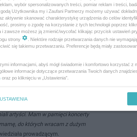
klam, wybór spersonalizowanych treści, pomiar reklam i treści, bad
 zgodą Użytkownika my i Zaufani Partnerzy możemy używać dokład
az aktywnie skanować charakterystykę urządzenia do celów identyfi
ść, prosimy o zgodę na korzystanie z tych technologii poprzez klikn
a i zawsze możesz ją zmienić/wycofać klikając przycisk ustawień pr
dziłam festiwal w Sopocie, ale nigdy nie
ogu strony
. Niektóre rodzaje przetwarzania danych nie wymagaj
alu w Opolu. Co ciekawe, w duecie z
iwić się takiemu przetwarzaniu. Preferencje będą miały zastosowanie
 z którym debiutowaliśmy w 1986 roku w
szymi informacjami, abyś mógł świadomie i komfortowo korzystać z
 miejscem pięknym, jeśli chodzi o piosenkę,
gółowe informacje dotyczące przetwarzania Twoich danych znajdzi
mnień, bez względu na wiek. W
s
oraz po kliknięciu w „Ustawienia”.
rcie „Małe tęsknoty”, poświęconym
rzcińskiego, pojawią się ci, którzy w 1981
USTAWIENIA
piosenki - Halina Frąckowiak i Krystyna
niali artyści. Mam w pamięci koncerty
mamę, do których wracam z dużym
owiedziała prowadzącym.