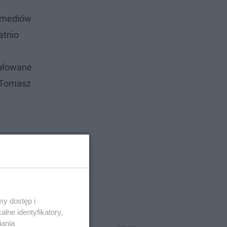
m mediów
atnio
tułowane
e Tomasz
y dostęp i
lne identyfikatory,
iania