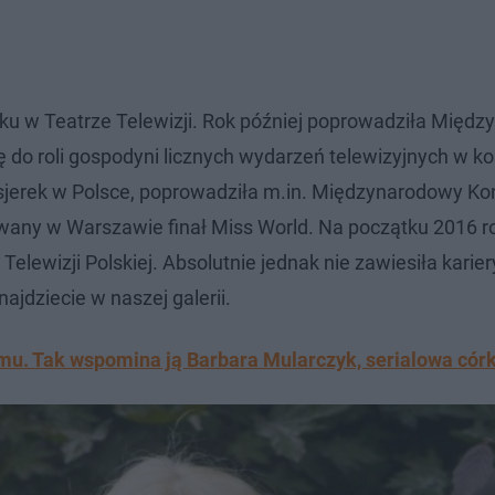
oku w Teatrze Telewizji. Rok później poprowadziła Międ
ę do roli gospodyni licznych wydarzeń telewizyjnych w ko
nsjerek w Polsce, poprowadziła m.in. Międzynarodowy Ko
wany w Warszawie finał Miss World. Na początku 2016 r
elewizji Polskiej. Absolutnie jednak nie zawiesiła karier
ajdziecie w naszej galerii.
mu. Tak wspomina ją Barbara Mularczyk, serialowa cór