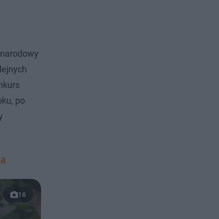
zynarodowy
lejnych
nkurs
oku, po
y
ka
16