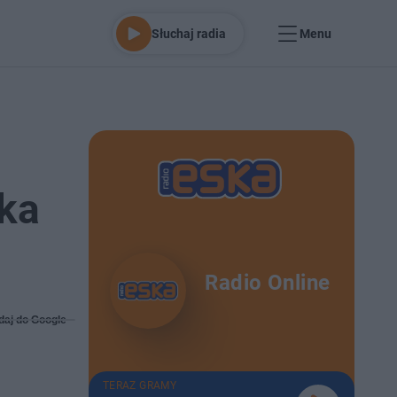
Słuchaj radia
Menu
cka
Radio Online
daj do Google
TERAZ GRAMY