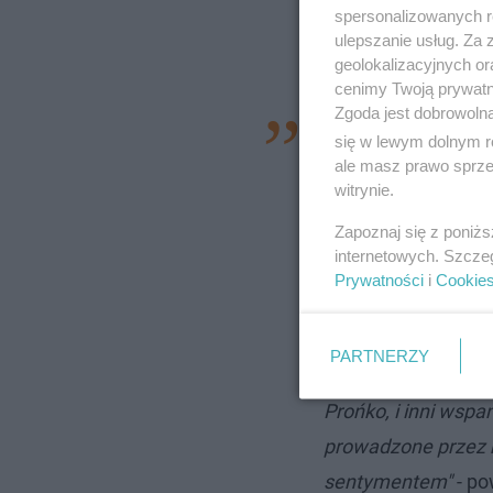
spersonalizowanych re
ulepszanie usług. Za
geolokalizacyjnych or
cenimy Twoją prywatno
Zgoda jest dobrowoln
"Wielokrotnie prowa
się w lewym dolnym r
prowadziłam festiw
ale masz prawo sprzec
witrynie.
Tomkiem Raczkiem,
Zapoznaj się z poniż
Sopocie! Opole jest
internetowych. Szcze
bo mamy dużo wspo
Prywatności
i
Cookie
tegorocznym konce
twórczości Wojtka T
PARTNERZY
roku śpiewali jego 
Prońko, i inni wspa
prowadzone przez 
sentymentem"
- p