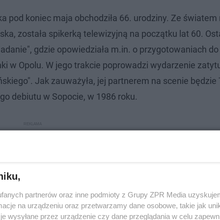
rka pod koniec maja obchodziła 66. urodziny. Ze świate
ska, została spikerką telewizyjną na początku lat 60. Ost
iadanie", gdzie opowiedziała m.in. o przygotowaniach do
nki w Opolu. W jego trakcie poprowadzi wydarzenie zaty
ńskiego". Jak zauważyła, jej partnerem na scenie będzi
ego debiutu w Sopocie, w 1986 roku.
niku,
fanych partnerów oraz inne podmioty z Grupy ZPR Media uzyskujem
cje na urządzeniu oraz przetwarzamy dane osobowe, takie jak unika
je wysyłane przez urządzenie czy dane przeglądania w celu zapewn