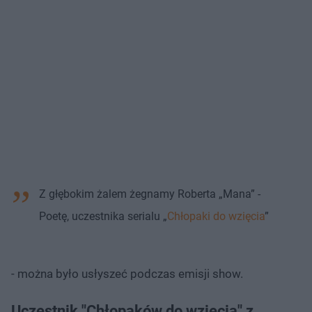
Z głębokim żalem żegnamy Roberta „Mana” -
Poetę, uczestnika serialu „
Chłopaki do wzięcia
”
- można było usłyszeć podczas emisji show.
Uczestnik "Chłopaków do wzięcia" z