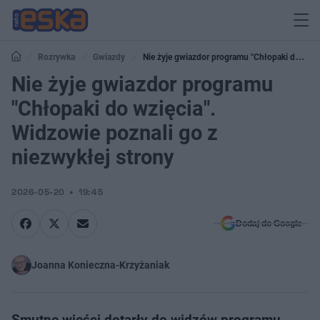
Rozrywka
Gwiazdy
Nie żyje gwiazdor programu "Chłopaki do
wzięcia". Widzowie poznali go z niezwykłej strony
Nie żyje gwiazdor programu
"Chłopaki do wzięcia".
Widzowie poznali go z
niezwykłej strony
2026-05-20
19:45
Dodaj do Google
Joanna Konieczna-Krzyżaniak
Smutne wieści dotarły do widzów programu