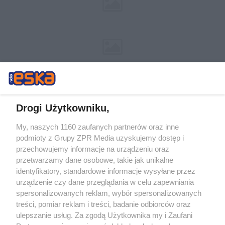
Drogi Użytkowniku,
My, naszych 1160 zaufanych partnerów oraz inne
Żaden utwór zamieszczony w serwisie nie może być powielany i
podmioty z Grupy ZPR Media uzyskujemy dostęp i
rozpowszechniany lub dalej rozpowszechniany w jakikolwiek sposób (w
tym także elektroniczny lub mechaniczny) na jakimkolwiek polu
przechowujemy informacje na urządzeniu oraz
eksploatacji w jakiejkolwiek formie, włącznie z umieszczaniem w
przetwarzamy dane osobowe, takie jak unikalne
Internecie bez pisemnej zgody właściciela praw. Jakiekolwiek użycie lub
identyfikatory, standardowe informacje wysyłane przez
wykorzystanie utworów w całości lub w części z naruszeniem prawa,
tzn. bez właściwej zgody, jest zabronione pod groźbą kary i może być
urządzenie czy dane przeglądania w celu zapewniania
ścigane prawnie.
spersonalizowanych reklam, wybór spersonalizowanych
treści, pomiar reklam i treści, badanie odbiorców oraz
ulepszanie usług. Za zgodą Użytkownika my i Zaufani