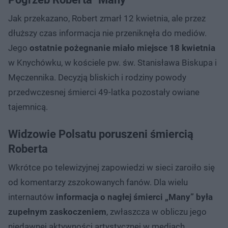
Jak przekazano, Robert zmarł 12 kwietnia, ale przez
dłuższy czas informacja nie przeniknęła do mediów.
Jego
ostatnie pożegnanie miało miejsce 18 kwietnia
w Knychówku, w kościele pw. św. Stanisława Biskupa i
Męczennika. Decyzją bliskich i rodziny powody
przedwczesnej śmierci 49-latka pozostały owiane
tajemnicą.
Widzowie Polsatu poruszeni śmiercią
Roberta
Wkrótce po telewizyjnej zapowiedzi w sieci zaroiło się
od komentarzy zszokowanych fanów. Dla wielu
internautów
informacja o nagłej śmierci „Many” była
zupełnym zaskoczeniem
, zwłaszcza w obliczu jego
niedawnej aktywności artystycznej w mediach