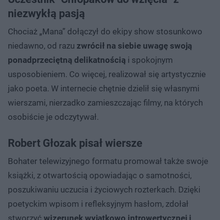
niezwykłą pasją
Chociaż „Mana” dołączył do ekipy show stosunkowo
niedawno, od razu
zwrócił na siebie uwagę swoją
ponadprzeciętną delikatnością
i spokojnym
usposobieniem. Co więcej, realizował się artystycznie
jako poeta. W internecie chętnie dzielił się własnymi
wierszami, nierzadko zamieszczając filmy, na których
osobiście je odczytywał.
Robert Głozak pisał wiersze
Bohater telewizyjnego formatu promował także swoje
książki, z otwartością opowiadając o samotności,
poszukiwaniu uczucia i życiowych rozterkach. Dzięki
poetyckim wpisom i refleksyjnym hasłom, zdołał
stworzyć
wizerunek wyjątkowo introwertycznej i