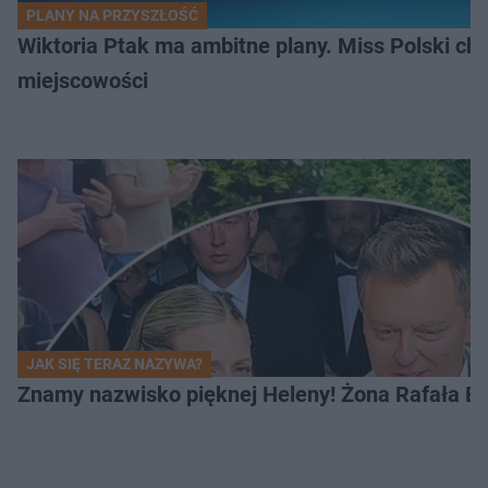
PLANY NA PRZYSZŁOŚĆ
Wiktoria Ptak ma ambitne plany. Miss Polski ch
miejscowości
JAK SIĘ TERAZ NAZYWA?
Znamy nazwisko pięknej Heleny! Żona Rafała Br