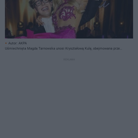
Autor: AKPA
Uśmiechnięta Magda Tarnowska unosi Kryształową Kulę, obejmowana przez
roześmianego Mikołaja "Bagiego" Bagińskiego w okularach. Para celebruje
zwycięstwo w programie "Dancing with the Stars. Taniec z Gwiazdami".
Więcej o ich sukcesach przeczytasz na Super Biznes.