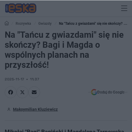
Rozrywka
Gwiazdy
Na "Tańcu z gwiazdami" się nie skończy? Bagi
i Magda o wspólnych planach na przyszłość!
Na "Tańcu z gwiazdami" się nie
skończy? Bagi i Magda o
wspólnych planach na
przyszłość!
2025-11-17
11:37
Dodaj do Google
Maksymilian Kluziewicz
Mikołaj "Bagi" Bagiński i Magdalena Tarnowska