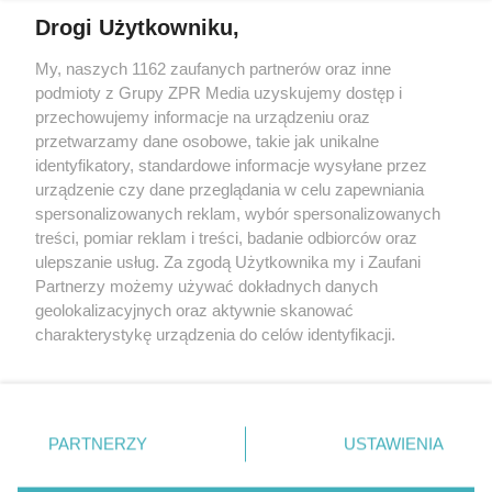
Drogi Użytkowniku,
My, naszych 1162 zaufanych partnerów oraz inne
Żaden utwór zamieszczony w serwisie nie może być powielany i
podmioty z Grupy ZPR Media uzyskujemy dostęp i
rozpowszechniany lub dalej rozpowszechniany w jakikolwiek sposób (w
przechowujemy informacje na urządzeniu oraz
tym także elektroniczny lub mechaniczny) na jakimkolwiek polu
eksploatacji w jakiejkolwiek formie, włącznie z umieszczaniem w
przetwarzamy dane osobowe, takie jak unikalne
Internecie bez pisemnej zgody właściciela praw. Jakiekolwiek użycie lub
identyfikatory, standardowe informacje wysyłane przez
wykorzystanie utworów w całości lub w części z naruszeniem prawa,
tzn. bez właściwej zgody, jest zabronione pod groźbą kary i może być
urządzenie czy dane przeglądania w celu zapewniania
ścigane prawnie.
spersonalizowanych reklam, wybór spersonalizowanych
treści, pomiar reklam i treści, badanie odbiorców oraz
ulepszanie usług. Za zgodą Użytkownika my i Zaufani
Partnerzy możemy używać dokładnych danych
geolokalizacyjnych oraz aktywnie skanować
charakterystykę urządzenia do celów identyfikacji.
Ponieważ cenimy Twoją prywatność, prosimy o zgodę na
O nas
korzystanie z tych technologii poprzez kliknięcie
Informacje prawne
„Akceptuję”. Zgoda jest dobrowolna i zawsze możesz ją
zmienić/wycofać klikając przycisk ustawień prywatności
PARTNERZY
USTAWIENIA
Nasze serwisy
znajdujący się w lewym dolnym rogu strony
. Niektóre
rodzaje przetwarzania danych nie wymagają zgody
© 2026 Grupa ZPR Media