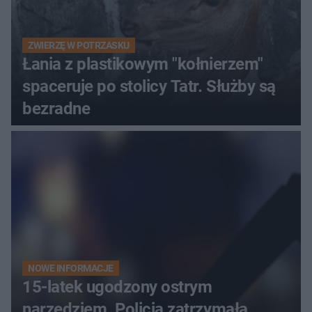
ZWIERZĘ W POTRZASKU
Łania z plastikowym "kołnierzem"
spaceruje po stolicy Tatr. Służby są
bezradne
NOWE INFORMACJE
15-latek ugodzony ostrym
narzędziem. Policja zatrzymała