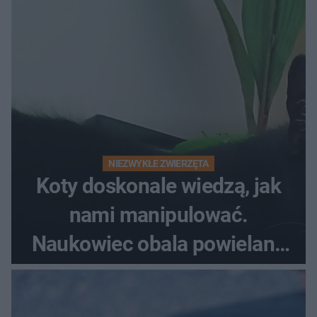
NIEZWYKŁE ZWIERZĘTA
Koty doskonale wiedzą, jak
nami manipulować.
Naukowiec obala powielane
od lat mity na ich temat