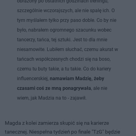
obrażony po ostatnich godzinach treningu,
szczególnie wczorajszych, ale nie spalę ich. O
tym myślałem tylko przy paso doble. Co by nie
było, nabrałem ogromnego szacunku wobec
tancerzy, tańca, tej sztuki. Jest to dla mnie
niesamowite. Lubiłem słuchać, czemu akurat w
tańcach współczesnych chodzi się na boso,
czemu tu buty takie, a tu takie. Co do kariery
influencerskiej,
namawiam Madzię, żeby
czasami coś ze mną ponagrywała
, ale nie
wiem, jak Madzia na to - zajawił.
Magda z kolei zamierza skupić się na karierze
tanecznej. Niespełna tydzień po finale "TzG" będzie