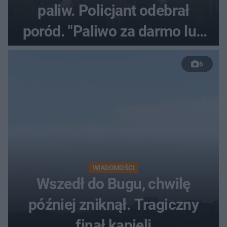
paliw. Policjant odebrał
poród. "Paliwo za darmo lub
50 %!"
6
WIADOMOŚCI
Wszedł do Bugu, chwilę
później zniknął. Tragiczny
finał kąpieli