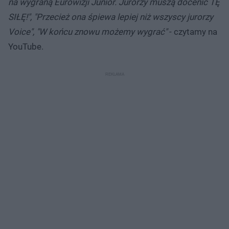
na wygraną Eurowizji Junior. Jurorzy muszą docenić TĘ
SIŁĘ!", "Przecież ona śpiewa lepiej niż wszyscy jurorzy
Voice", "W końcu znowu możemy wygrać"
- czytamy na
YouTube.