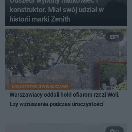
Odszedł wybitny naukowiec i
konstruktor. Miał swój udział w
historii marki Zenith
75
UROCZYSTOŚCI W WARSZAWIE
Warszawiacy oddali hołd ofiarom rzezi Woli.
Łzy wzruszenia podczas uroczystości
21