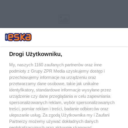
Drogi Użytkowniku,
My, naszych 1160 zaufanych partnerów oraz inne
Żaden utwór zamieszczony w serwisie nie może być powielany i
podmioty z Grupy ZPR Media uzyskujemy dostęp i
rozpowszechniany lub dalej rozpowszechniany w jakikolwiek sposób (w
przechowujemy informacje na urządzeniu oraz
tym także elektroniczny lub mechaniczny) na jakimkolwiek polu
eksploatacji w jakiejkolwiek formie, włącznie z umieszczaniem w
przetwarzamy dane osobowe, takie jak unikalne
Internecie bez pisemnej zgody właściciela praw. Jakiekolwiek użycie lub
identyfikatory, standardowe informacje wysyłane przez
wykorzystanie utworów w całości lub w części z naruszeniem prawa,
tzn. bez właściwej zgody, jest zabronione pod groźbą kary i może być
urządzenie czy dane przeglądania w celu zapewniania
ścigane prawnie.
spersonalizowanych reklam, wybór spersonalizowanych
treści, pomiar reklam i treści, badanie odbiorców oraz
ulepszanie usług. Za zgodą Użytkownika my i Zaufani
Partnerzy możemy używać dokładnych danych
geolokalizacyjnych oraz aktywnie skanować