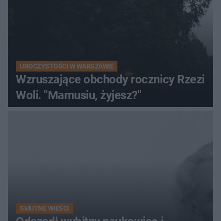
UROCZYSTOŚCI W WARSZAWIE
Wzruszające obchody rocznicy Rzezi
Woli. "Mamusiu, żyjesz?"
SMUTNE WIEŚCI