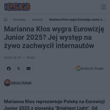
Rozrywka
Gwiazdy
Marianna Kłos wygra Eurowizję Junior 2025?
Jej występ na żywo zachwycił internautów
Marianna Kłos wygra Eurowizję
Junior 2025? Jej występ na
żywo zachwycił internautów
2025-12-07
13:30
Dodaj do Google
Adrian Rybak
Marianna Kłos reprezentuje Polskę na Eurowizji
Junior 2025 z piosenką "Brightest Light". Od