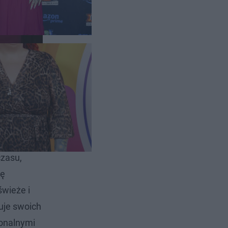
anych
iebie
agramie
czasu,
ię
świeże i
uje swoich
jonalnymi