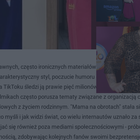
bawnych, często ironicznych materiałów wideo publikow
arakterystyczny styl, poczucie humoru oraz dystans do s
 TikToku śledzi ją prawie pięć milionów osób, a na Inst
 filmikach często porusza tematy związane z organizacją 
wych z życiem rodzinnym. "Mama na obrotach" stała s
 myśli i jak widzi świat, co wielu internautów uznało za 
ijać się również poza mediami społecznościowymi - prób
cznością, zdobywając kolejnych fanów swoimi bezpretens