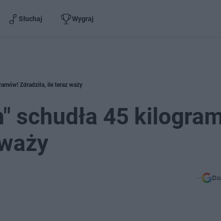
Słuchaj
Wygraj
amów! Zdradziła, ile teraz waży
" schudła 45 kilogra
 waży
Do