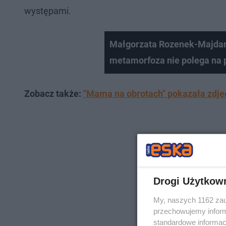
występami.
Małgorzata Rozenek-Majdan 
metamorfoza nie polega na pi
Zobacz także:
"Mama na obrotach" pokazała zdjęci
Drogi Użytkow
My, naszych 1162 zau
przechowujemy informa
standardowe informac