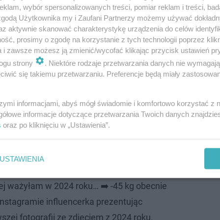
klam, wybór spersonalizowanych treści, pomiar reklam i treści, bad
 zgodą Użytkownika my i Zaufani Partnerzy możemy używać dokład
az aktywnie skanować charakterystykę urządzenia do celów identyfi
ść, prosimy o zgodę na korzystanie z tych technologii poprzez klikn
a i zawsze możesz ją zmienić/wycofać klikając przycisk ustawień pr
ną metamorfozę. Zdradziła, ile teraz waży
ogu strony
. Niektóre rodzaje przetwarzania danych nie wymagaj
iwić się takiemu przetwarzaniu. Preferencje będą miały zastosowanie
nana z humorystycznych treści, jednak w ostatnich mie
sobista przemiana związana z sylwetką. Klaudia postano
szymi informacjami, abyś mógł świadomie i komfortowo korzystać z
częła zmieniać swoje nawyki żywieniowe, wprowadziła re
gółowe informacje dotyczące przetwarzania Twoich danych znajdzi
s
oraz po kliknięciu w „Ustawienia”.
ilogramów
! Teraz wyjawiła, ile ważyła w momencie, kiedy
, ile obecnie waży.
USTAWIENIA
 sama baba ale zupełnie inne życie🔥🥰💪
cej ważyłam w 2024 roku… ➡️ -45 kg obecnie
Instagramie influencerka prezentując
zej fotografii ze zdjęciem z 2024 roku.