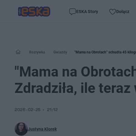
ESKA Story
Dołącz
Rozrywka
Gwiazdy
"Mama na Obrotach" schudła 45 kilogr
"Mama na Obrotach
Zdradziła, ile teraz
2026-02-25
21:12
Justyna Klorek