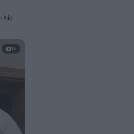
ulują
14