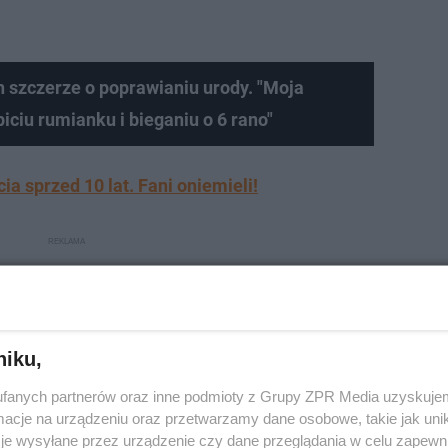
szczerze o poprawianiu urody. "Moja
ciu rumianku i bieganiu o 6 rano"
a sprzed 10 lat. Fani oniemieli!
niku,
fanych partnerów oraz inne podmioty z Grupy ZPR Media uzyskujem
cje na urządzeniu oraz przetwarzamy dane osobowe, takie jak unika
je wysyłane przez urządzenie czy dane przeglądania w celu zapewn