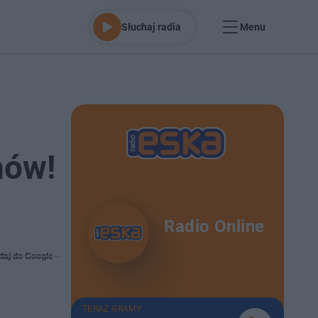
Słuchaj radia
Menu
mów!
Radio Online
daj do Google
TERAZ GRAMY