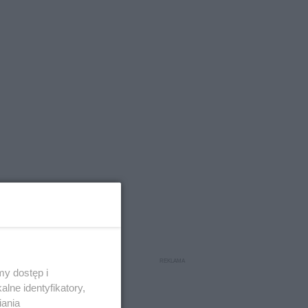
y dostęp i
lne identyfikatory,
iania