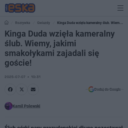
Rozrywka
Gwiazdy
Kinga Duda wzięła kameralny ślub. Wiemy,
jakimi smakołykami zajadali się goście!
Kinga Duda wzięła kameralny
ślub. Wiemy, jakimi
smakołykami zajadali się
goście!
2025-07-07
10:31
Dodaj do Google
Kamil Polewski
Ślub córki pary prezydenckiej długo pozostawał