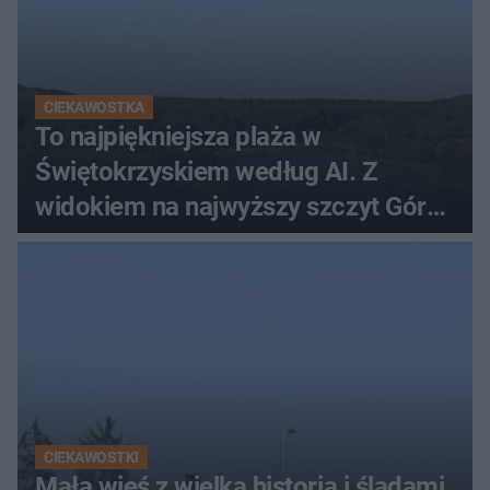
CIEKAWOSTKA
To najpiękniejsza plaża w
Świętokrzyskiem według AI. Z
widokiem na najwyższy szczyt Gór
Świętokrzyskich
CIEKAWOSTKI
Mała wieś z wielką historią i śladami