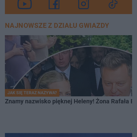
NAJNOWSZE Z DZIAŁU GWIAZDY
JAK SIĘ TERAZ NAZYWA?
Znamy nazwisko pięknej Heleny! Żona Rafała Br