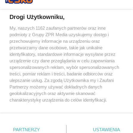
Drogi Użytkowniku,
My, naszych 1162 zaufanych partnerów oraz inne
Żaden utwór zamieszczony w serwisie nie może być powielany i
podmioty z Grupy ZPR Media uzyskujemy dostęp i
rozpowszechniany lub dalej rozpowszechniany w jakikolwiek sposób (w
przechowujemy informacje na urządzeniu oraz
tym także elektroniczny lub mechaniczny) na jakimkolwiek polu
eksploatacji w jakiejkolwiek formie, włącznie z umieszczaniem w
przetwarzamy dane osobowe, takie jak unikalne
Internecie bez pisemnej zgody właściciela praw. Jakiekolwiek użycie lub
identyfikatory, standardowe informacje wysyłane przez
wykorzystanie utworów w całości lub w części z naruszeniem prawa,
tzn. bez właściwej zgody, jest zabronione pod groźbą kary i może być
urządzenie czy dane przeglądania w celu zapewniania
ścigane prawnie.
spersonalizowanych reklam, wybór spersonalizowanych
treści, pomiar reklam i treści, badanie odbiorców oraz
ulepszanie usług. Za zgodą Użytkownika my i Zaufani
Partnerzy możemy używać dokładnych danych
geolokalizacyjnych oraz aktywnie skanować
charakterystykę urządzenia do celów identyfikacji.
Ponieważ cenimy Twoją prywatność, prosimy o zgodę na
O nas
korzystanie z tych technologii poprzez kliknięcie
Informacje prawne
„Akceptuję”. Zgoda jest dobrowolna i zawsze możesz ją
zmienić/wycofać klikając przycisk ustawień prywatności
PARTNERZY
USTAWIENIA
Nasze serwisy