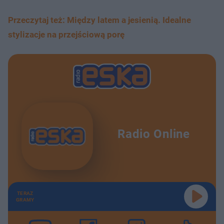
Przeczytaj też: Między latem a jesienią. Idealne
stylizacje na przejściową porę
Radio Online
TERAZ
GRAMY