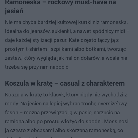
Ramoneska – rockowy must-have na
jesień
Nie ma chyba bardziej kultowej kurtki niż ramoneska.
Idealna do jeansów, sukienki, a nawet spódnicy midi –
daje każdej stylizacji pazur. Kate często łączy ją z
prostym t-shirtem i szpilkami albo botkami, tworząc
zestaw, który wygląda jak milion dolarów, a wcale nie
trzeba się przy nim napocić.
Koszula w kratę – casual z charakterem
Koszula w kratę to klasyk, który nigdy nie wychodzi z
mody. Na jesień najlepiej wybrać trochę oversize’owy
fason – można przewiązać ją w pasie, narzucić na
ramiona albo po prostu włożyć do spodni. Moss nosi
ją często z obcasami albo skórzaną ramoneską, co