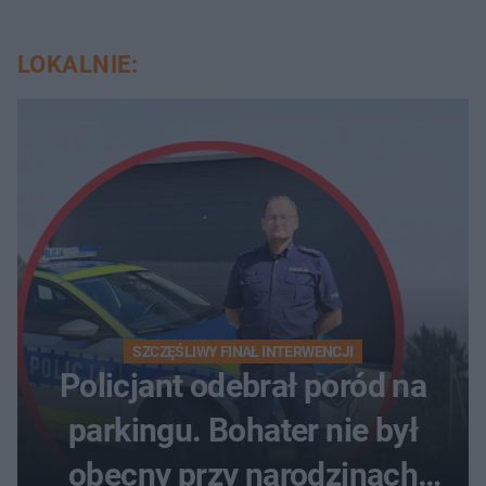
LOKALNIE:
SZCZĘŚLIWY FINAŁ INTERWENCJI
Policjant odebrał poród na
parkingu. Bohater nie był
obecny przy narodzinach