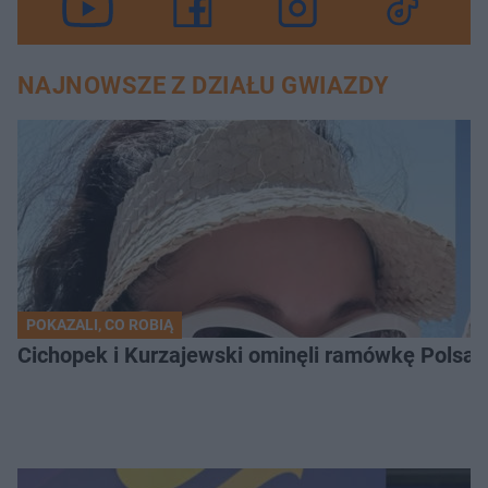
NAJNOWSZE Z DZIAŁU GWIAZDY
POKAZALI, CO ROBIĄ
Cichopek i Kurzajewski ominęli ramówkę Polsatu.