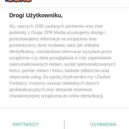
Drogi Użytkowniku,
My, naszych 1160 zaufanych partnerów oraz inne
Żaden utwór zamieszczony w serwisie nie może być powielany i
podmioty z Grupy ZPR Media uzyskujemy dostęp i
rozpowszechniany lub dalej rozpowszechniany w jakikolwiek sposób (w
tym także elektroniczny lub mechaniczny) na jakimkolwiek polu
przechowujemy informacje na urządzeniu oraz
eksploatacji w jakiejkolwiek formie, włącznie z umieszczaniem w
przetwarzamy dane osobowe, takie jak unikalne
Internecie bez pisemnej zgody właściciela praw. Jakiekolwiek użycie lub
identyfikatory, standardowe informacje wysyłane przez
wykorzystanie utworów w całości lub w części z naruszeniem prawa,
tzn. bez właściwej zgody, jest zabronione pod groźbą kary i może być
urządzenie czy dane przeglądania w celu zapewniania
ścigane prawnie.
spersonalizowanych reklam, wybór spersonalizowanych
treści, pomiar reklam i treści, badanie odbiorców oraz
ulepszanie usług. Za zgodą Użytkownika my i Zaufani
Partnerzy możemy używać dokładnych danych
geolokalizacyjnych oraz aktywnie skanować
charakterystykę urządzenia do celów identyfikacji.
Ponieważ cenimy Twoją prywatność, prosimy o zgodę na
O nas
korzystanie z tych technologii poprzez kliknięcie
Informacje prawne
„Akceptuję”. Zgoda jest dobrowolna i zawsze możesz ją
zmienić/wycofać klikając przycisk ustawień prywatności
PARTNERZY
USTAWIENIA
Nasze serwisy
znajdujący się w lewym dolnym rogu strony
. Niektóre