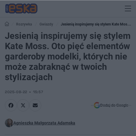
Rozrywka
Gwiazdy
Jesienią inspirujemy się stylem Kate Moss.
Oto pięć elementów garderoby modelki, których nie może zabraknąć w twoich
Jesienią inspirujemy się stylem
stylizacjach
Kate Moss. Oto pięć elementów
garderoby modelki, których nie
może zabraknąć w twoich
stylizacjach
2025-08-22
15:57
Dodaj do Google
Agnieszka Małgorzata Adamska