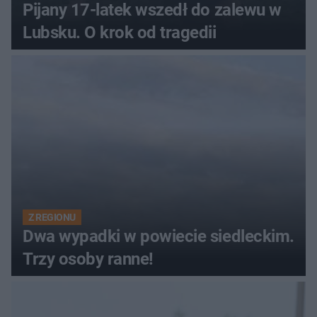
Pijany 17-latek wszedł do zalewu w
Lubsku. O krok od tragedii
Z REGIONU
Dwa wypadki w powiecie siedleckim.
Trzy osoby ranne!