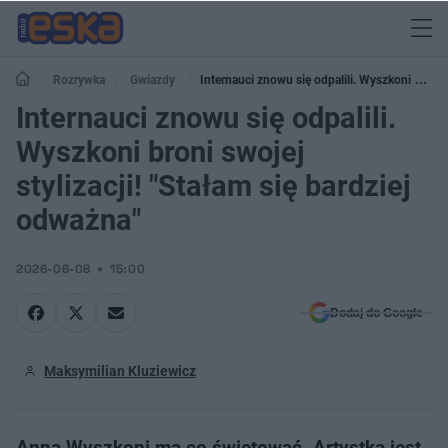
Rozrywka
Gwiazdy
Internauci znowu się odpalili. Wyszkoni broni
swojej stylizacji! "Stałam się bardziej odważna"
Internauci znowu się odpalili.
Wyszkoni broni swojej
stylizacji! "Stałam się bardziej
odważna"
2026-06-08
15:00
Dodaj do Google
Maksymilian Kluziewicz
Anna Wyszkoni ma co świętować. Artystka jest