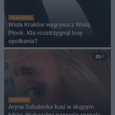
PIŁKA NOŻNA
Wisła Kraków wygrywa z Wisłą
Płock. Kto rozstrzygnął losy
spotkania?
62
ROZRYWKA
Aryna Sabalenka kusi w skąpym