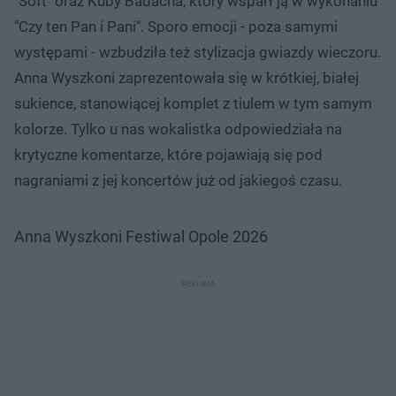
"Soft" oraz Kuby Badacha, który wsparł ją w wykonaniu
"Czy ten Pan i Pani". Sporo emocji - poza samymi
występami - wzbudziła też stylizacja gwiazdy wieczoru.
Anna Wyszkoni zaprezentowała się w krótkiej, białej
sukience, stanowiącej komplet z tiulem w tym samym
kolorze. Tylko u nas wokalistka odpowiedziała na
krytyczne komentarze, które pojawiają się pod
nagraniami z jej koncertów już od jakiegoś czasu.
Anna Wyszkoni Festiwal Opole 2026