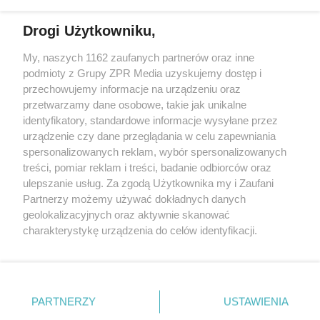
Drogi Użytkowniku,
My, naszych 1162 zaufanych partnerów oraz inne
Żaden utwór zamieszczony w serwisie nie może być powielany i
podmioty z Grupy ZPR Media uzyskujemy dostęp i
rozpowszechniany lub dalej rozpowszechniany w jakikolwiek sposób (w
przechowujemy informacje na urządzeniu oraz
tym także elektroniczny lub mechaniczny) na jakimkolwiek polu
eksploatacji w jakiejkolwiek formie, włącznie z umieszczaniem w
przetwarzamy dane osobowe, takie jak unikalne
Internecie bez pisemnej zgody właściciela praw. Jakiekolwiek użycie lub
identyfikatory, standardowe informacje wysyłane przez
wykorzystanie utworów w całości lub w części z naruszeniem prawa,
tzn. bez właściwej zgody, jest zabronione pod groźbą kary i może być
urządzenie czy dane przeglądania w celu zapewniania
ścigane prawnie.
spersonalizowanych reklam, wybór spersonalizowanych
treści, pomiar reklam i treści, badanie odbiorców oraz
ulepszanie usług. Za zgodą Użytkownika my i Zaufani
Partnerzy możemy używać dokładnych danych
geolokalizacyjnych oraz aktywnie skanować
charakterystykę urządzenia do celów identyfikacji.
Ponieważ cenimy Twoją prywatność, prosimy o zgodę na
O nas
korzystanie z tych technologii poprzez kliknięcie
Informacje prawne
„Akceptuję”. Zgoda jest dobrowolna i zawsze możesz ją
zmienić/wycofać klikając przycisk ustawień prywatności
PARTNERZY
USTAWIENIA
Nasze serwisy
znajdujący się w lewym dolnym rogu strony
. Niektóre