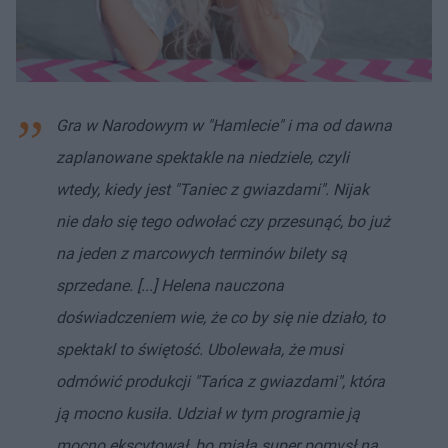
Gra w Narodowym w "Hamlecie" i ma od dawna
zaplanowane spektakle na niedziele, czyli
wtedy, kiedy jest "Taniec z gwiazdami". Nijak
nie dało się tego odwołać czy przesunąć, bo już
na jeden z marcowych terminów bilety są
sprzedane. [...] Helena nauczona
doświadczeniem wie, że co by się nie działo, to
spektakl to świętość. Ubolewała, że musi
odmówić produkcji "Tańca z gwiazdami", która
ją mocno kusiła. Udział w tym programie ją
mocno ekscytował, bo miała super pomysł na