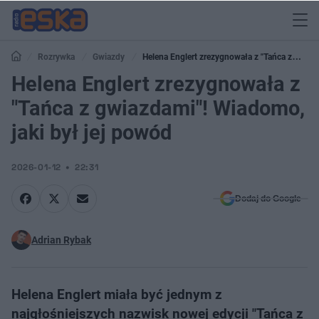
Rozrywka
Gwiazdy
Helena Englert zrezygnowała z "Tańca z
gwiazdami"! Wiadomo, jaki był jej powód
Helena Englert zrezygnowała z
"Tańca z gwiazdami"! Wiadomo,
jaki był jej powód
2026-01-12
22:31
Dodaj do Google
Adrian Rybak
Helena Englert miała być jednym z
najgłośniejszych nazwisk nowej edycji "Tańca z