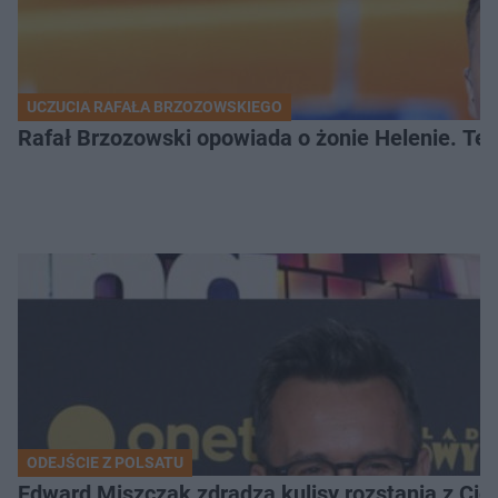
UCZUCIA RAFAŁA BRZOZOWSKIEGO
Rafał Brzozowski opowiada o żonie Helenie. Te 
ODEJŚCIE Z POLSATU
Edward Miszczak zdradza kulisy rozstania z Cich