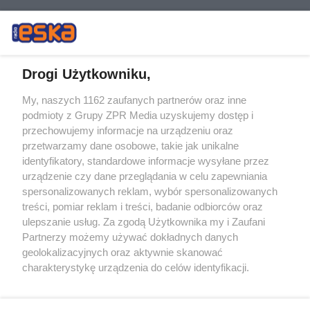
Drogi Użytkowniku,
My, naszych 1162 zaufanych partnerów oraz inne
Żaden utwór zamieszczony w serwisie nie może być powielany i
podmioty z Grupy ZPR Media uzyskujemy dostęp i
rozpowszechniany lub dalej rozpowszechniany w jakikolwiek sposób (w
przechowujemy informacje na urządzeniu oraz
tym także elektroniczny lub mechaniczny) na jakimkolwiek polu
eksploatacji w jakiejkolwiek formie, włącznie z umieszczaniem w
przetwarzamy dane osobowe, takie jak unikalne
Internecie bez pisemnej zgody właściciela praw. Jakiekolwiek użycie lub
identyfikatory, standardowe informacje wysyłane przez
wykorzystanie utworów w całości lub w części z naruszeniem prawa,
tzn. bez właściwej zgody, jest zabronione pod groźbą kary i może być
urządzenie czy dane przeglądania w celu zapewniania
ścigane prawnie.
spersonalizowanych reklam, wybór spersonalizowanych
treści, pomiar reklam i treści, badanie odbiorców oraz
ulepszanie usług. Za zgodą Użytkownika my i Zaufani
Partnerzy możemy używać dokładnych danych
geolokalizacyjnych oraz aktywnie skanować
charakterystykę urządzenia do celów identyfikacji.
Ponieważ cenimy Twoją prywatność, prosimy o zgodę na
O nas
korzystanie z tych technologii poprzez kliknięcie