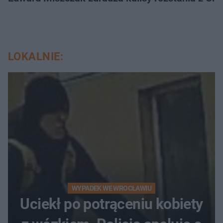
LOKALNIE:
WYPADEK WE WROCŁAWIU
Uciekł po potrąceniu kobiety