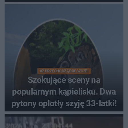
pokazy i muzyczna scena w
Muzeum Wsi Kieleckiej
AŻ PRZECHODZĄ DRESZCZE!
Szokujące sceny na
popularnym kąpielisku. Dwa
pytony oplotły szyję 33-latki!