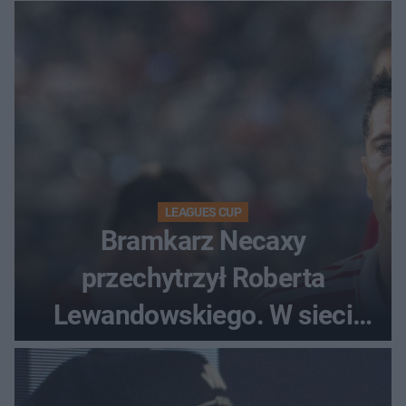
LEAGUES CUP
Bramkarz Necaxy
przechytrzył Roberta
Lewandowskiego. W sieci
krąży wideo z tego pojedynku