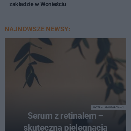
zakładzie w Wonieściu
NAJNOWSZE NEWSY:
MATERIAŁ SPONSOROWANY
Serum z retinalem –
skuteczna pielęgnacja