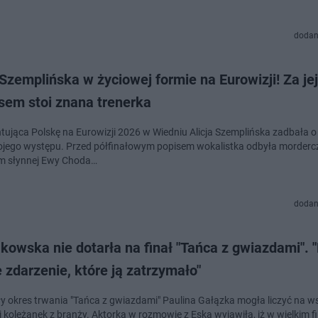
dodan
 Szemplińska w życiowej formie na Eurowizji! Za jej
sem stoi znana trenerka
tująca Polskę na Eurowizji 2026 w Wiedniu Alicja Szemplińska zadbała o
ojego występu. Przed półfinałowym popisem wokalistka odbyła mordercz
m słynnej Ewy Choda…
dodan
owska nie dotarła na finał "Tańca z gwiazdami". 
zdarzenie, które ją zatrzymało"
ły okres trwania "Tańca z gwiazdami" Paulina Gałązka mogła liczyć na w
i koleżanek z branży. Aktorka w rozmowie z Eską wyjawiła, iż w wielkim f