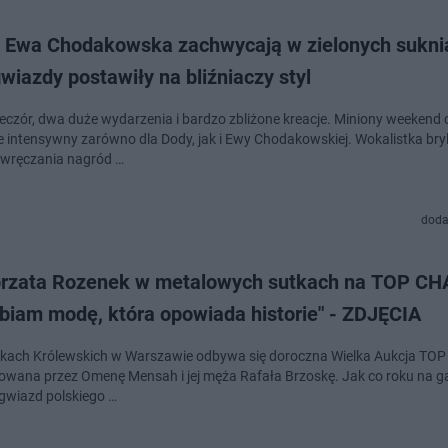
i Ewa Chodakowska zachwycają w zielonych sukni
wiazdy postawiły na bliźniaczy styl
eczór, dwa duże wydarzenia i bardzo zbliżone kreacje. Miniony weekend 
e intensywny zarówno dla Dody, jak i Ewy Chodakowskiej. Wokalistka br
wręczania nagród …
doda
rzata Rozenek w metalowych sutkach na TOP CH
lbiam modę, która opowiada historie" - ZDJĘCIA
kach Królewskich w Warszawie odbywa się doroczna Wielka Aukcja TOP 
owana przez Omenę Mensah i jej męża Rafała Brzoskę. Jak co roku na gal
 gwiazd polskiego …