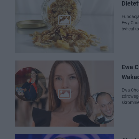
Diete
Fundacja
Ewy Chod
był całk
Ewa C
Wakacj
Ewa Chod
zdrowego 
skromnie