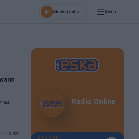
Słuchaj radia
Menu
owano
Radio Online
iznesu
no 1-6-2026
TERAZ GRAMY