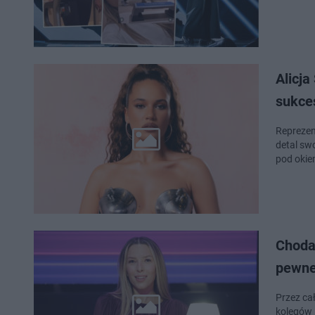
Alicja
sukce
Reprezen
detal sw
pod okie
Chodak
pewne 
Przez ca
kolegów 