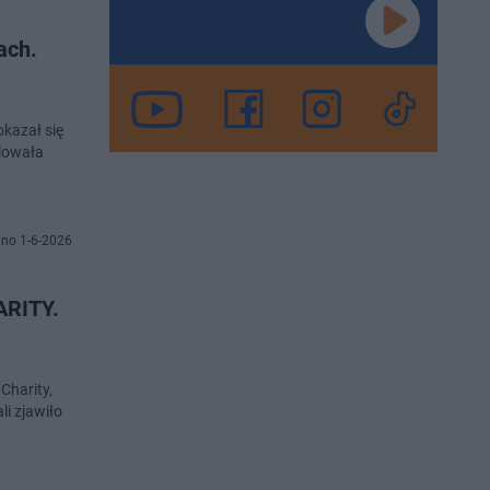
ach.
okazał się
ylowała
no 1-6-2026
ARITY.
Charity,
i zjawiło