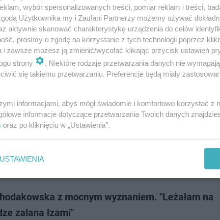
uacja jest nietypowa. Mężczyzna zaskoczył trenerkę i zrobił jej gorące fo
klam, wybór spersonalizowanych treści, pomiar reklam i treści, bad
ybko znalazły s…
 zgodą Użytkownika my i Zaufani Partnerzy możemy używać dokład
az aktywnie skanować charakterystykę urządzenia do celów identyfi
ść, prosimy o zgodę na korzystanie z tych technologii poprzez klikn
dodan
a i zawsze możesz ją zmienić/wycofać klikając przycisk ustawień pr
ogu strony
. Niektóre rodzaje przetwarzania danych nie wymagaj
iwić się takiemu przetwarzaniu. Preferencje będą miały zastosowanie
wiątek i Anna Lewandowska poza podium w rankin
ów! Zaskoczeni?
szymi informacjami, abyś mógł świadomie i komfortowo korzystać z
gółowe informacje dotyczące przetwarzania Twoich danych znajdzi
ziałek, 9 marca, chwilę po święcie Dnia Kobiet, opublikowano wykaz najb
s
oraz po kliknięciu w „Ustawienia”.
ch kobiet w polskim biznesie sportowym. W zestawieniu TOP50 przy
ortMarketing.pl wysoki…
USTAWIENIA
doda
hodakowska z mocnym wyznaniem. "Leżałam na
dze zalana łzami"