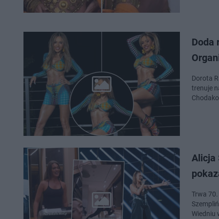
Doda 
Organ
Dorota R
trenuje 
Chodakow
Alicj
pokaza
Trwa 70. 
Szempliń
Wiedniu 