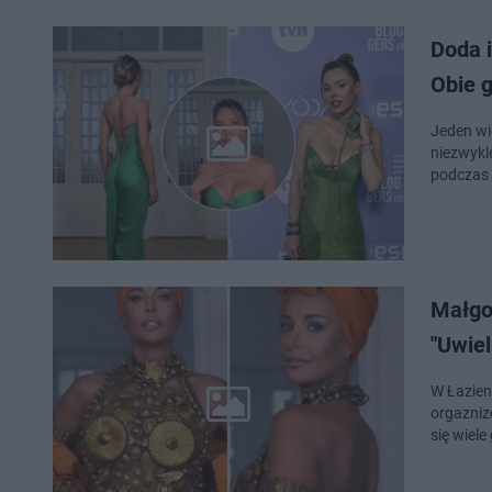
Doda 
Obie g
Jeden wi
niezwykl
podczas 
Małgo
"Uwie
W Łazien
orgazniz
się wiele