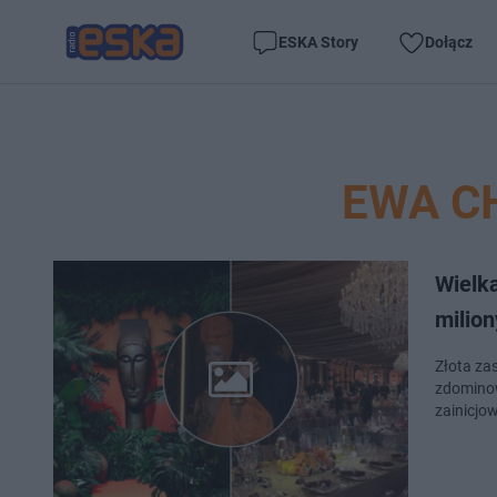
ESKA Story
Dołącz
EWA C
Wielk
milion
Złota za
zdominow
zainicjo