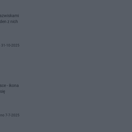
nazwiskami
den z nich
 31-10-2025
ce - ikona
się
no 7-7-2025