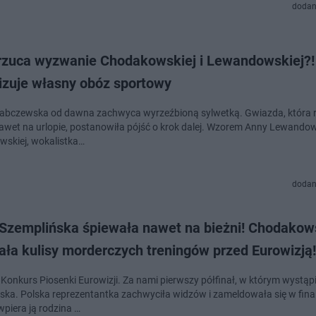
dodan
rzuca wyzwanie Chodakowskiej i Lewandowskiej?!
izuje własny obóz sportowy
abczewska od dawna zachwyca wyrzeźbioną sylwetką. Gwiazda, która r
nawet na urlopie, postanowiła pójść o krok dalej. Wzorem Anny Lewandow
skiej, wokalistka…
dodan
a Szemplińska śpiewała nawet na bieżni! Chodako
ła kulisy morderczych treningów przed Eurowizją!
Konkurs Piosenki Eurowizji. Za nami pierwszy półfinał, w którym wystąpił
ska. Polska reprezentantka zachwyciła widzów i zameldowała się w fina
wpiera ją rodzina …