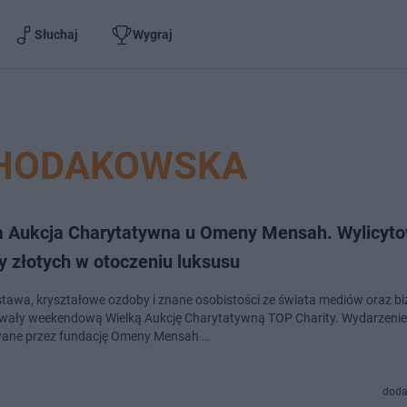
Słuchaj
Wygraj
HODAKOWSKA
a Aukcja Charytatywna u Omeny Mensah. Wylicyt
y złotych w otoczeniu luksusu
stawa, kryształowe ozdoby i znane osobistości ze świata mediów oraz b
ały weekendową Wielką Aukcję Charytatywną TOP Charity. Wydarzenie
wane przez fundację Omeny Mensah …
doda