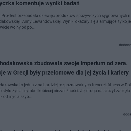
tyczka komentuje wyniki badań
 Pro-Test przebadała dziewięć produktów spożywczych sygnowanych 
akowskiej i Anny Lewandowskiej. Wyniki okazały się alarmujące: tylko je
owicie wolny od po…
dodano
hodakowska zbudowała swoje imperium od zera.
e w Grecji były przełomowe dla jej życia i kariery
akowska to jedna z najbardziej rozpoznawalnych trenerek fitness w Pols
stylu życia i symbol kobiecej niezależności. Jej droga na szczyt zaczęła 
 - od mycia szyb…
doda