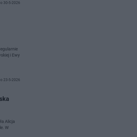
o 30-5-2026
egularnie
skiej i Ewy
o 23-5-2026
wska
a Alicja
le. W