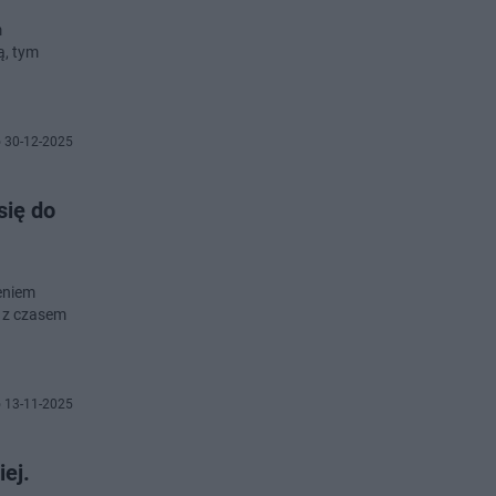
m
ą, tym
 30-12-2025
się do
eniem
e z czasem
 13-11-2025
ej.