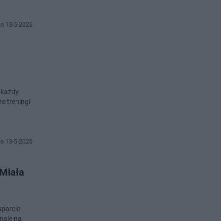
o 13-5-2026
 każdy
e treningi
o 13-5-2026
"Miała
sparcie
inale na