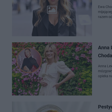
Ewa Cho
mijająceg
razem od
Anna 
Choda
Anna Lew
mózgowym
opieka n
Pesty