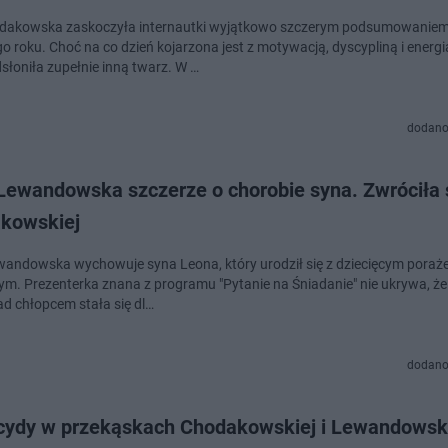
dakowska zaskoczyła internautki wyjątkowo szczerym podsumowanie
o roku. Choć na co dzień kojarzona jest z motywacją, dyscypliną i energi
słoniła zupełnie inną twarz. W …
dodano
Lewandowska szczerze o chorobie syna. Zwróciła 
kowskiej
andowska wychowuje syna Leona, który urodził się z dziecięcym poraż
. Prezenterka znana z programu "Pytanie na Śniadanie" nie ukrywa, ż
ad chłopcem stała się dl…
dodano
cydy w przekąskach Chodakowskiej i Lewandowski