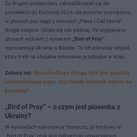
Za drugim podejściem, zakwalifikowali się do
preselekcji do Eurowizji 2024, ale pomimo zwycięstwa
w głosach jury zajęli z utworem „Place I Call Home”
drugie miejsce. Udało się rok później. Po wygranej w
głosach widowni z numerem
„Bird of Pray”
reprezentują Ukrainę w Bazylei. To ich pierwszy singiel,
który trafił na oficjalne notowanie przebojów w kraju.
Zobacz też:
Był uchodźcą z Konga, dziś jest gwiazdą
holenderskiego popu. Czy Claude odniesie sukces na
Eurowizji?
„Bird of Pray” – o czym jest piosenka z
Ukrainy?
W wywiadach wykonawcy tłumaczą, że tytułowy w
„Bird of Pray” ptak jest najbardziej uniwersalnym