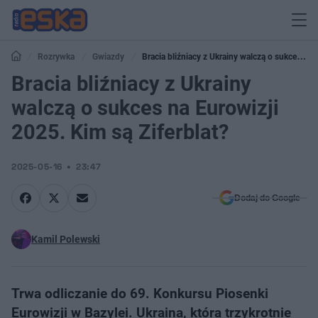
Rozrywka
Gwiazdy
Bracia bliźniacy z Ukrainy walczą o sukces na
Eurowizji 2025. Kim są Ziferblat?
Bracia bliźniacy z Ukrainy
walczą o sukces na Eurowizji
2025. Kim są Ziferblat?
2025-05-16
23:47
Dodaj do Google
Kamil Polewski
Trwa odliczanie do 69. Konkursu Piosenki
Eurowizji w Bazylei. Ukraina, która trzykrotnie