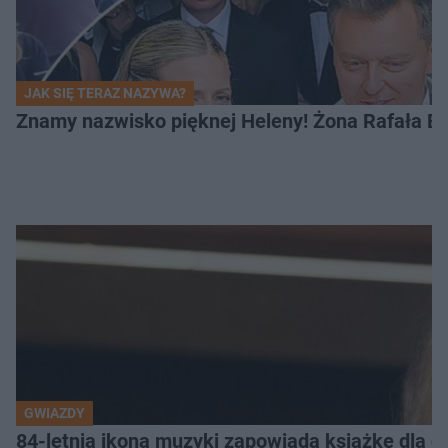
JAK SIĘ TERAZ NAZYWA?
Znamy nazwisko pięknej Heleny! Żona Rafała Br
GWIAZDY
84-letnia ikona muzyki zapowiada książkę dla dz