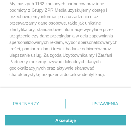
My, naszych 1162 zaufanych partnerów oraz inne
Żaden utwór zamieszczony w serwisie nie może być powielany i
podmioty z Grupy ZPR Media uzyskujemy dostęp i
rozpowszechniany lub dalej rozpowszechniany w jakikolwiek sposób (w
przechowujemy informacje na urządzeniu oraz
tym także elektroniczny lub mechaniczny) na jakimkolwiek polu
eksploatacji w jakiejkolwiek formie, włącznie z umieszczaniem w
przetwarzamy dane osobowe, takie jak unikalne
Internecie bez pisemnej zgody właściciela praw. Jakiekolwiek użycie lub
identyfikatory, standardowe informacje wysyłane przez
wykorzystanie utworów w całości lub w części z naruszeniem prawa,
tzn. bez właściwej zgody, jest zabronione pod groźbą kary i może być
urządzenie czy dane przeglądania w celu zapewniania
ścigane prawnie.
spersonalizowanych reklam, wybór spersonalizowanych
treści, pomiar reklam i treści, badanie odbiorców oraz
ulepszanie usług. Za zgodą Użytkownika my i Zaufani
Partnerzy możemy używać dokładnych danych
geolokalizacyjnych oraz aktywnie skanować
charakterystykę urządzenia do celów identyfikacji.
Ponieważ cenimy Twoją prywatność, prosimy o zgodę na
O nas
korzystanie z tych technologii poprzez kliknięcie
Informacje prawne
„Akceptuję”. Zgoda jest dobrowolna i zawsze możesz ją
zmienić/wycofać klikając przycisk ustawień prywatności
PARTNERZY
USTAWIENIA
Nasze serwisy
znajdujący się w lewym dolnym rogu strony
. Niektóre
rodzaje przetwarzania danych nie wymagają zgody
© 2026 Grupa ZPR Media
Akceptuję
użytkownika, ale masz prawo sprzeciwić się takiemu
przetwarzaniu. Preferencje będą miały zastosowanie tylko