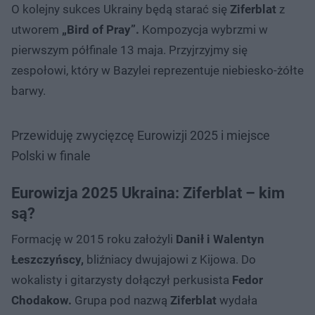
O kolejny sukces Ukrainy będą starać się
Ziferblat
z
utworem
„Bird of Pray”.
Kompozycja wybrzmi w
pierwszym półfinale 13 maja. Przyjrzyjmy się
zespołowi, który w Bazylei reprezentuje niebiesko-żółte
barwy.
Przewiduję zwycięzcę Eurowizji 2025 i miejsce
Polski w finale
Eurowizja 2025 Ukraina: Ziferblat – kim
są?
Formację w 2015 roku założyli
Danił i Walentyn
Łeszczyńscy,
bliźniacy dwujajowi z Kijowa. Do
wokalisty i gitarzysty dołączył perkusista
Fedor
Chodakow.
Grupa pod nazwą
Ziferblat
wydała