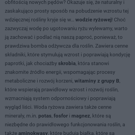
obfitością nowych pędów? Okazuje się, że naturalny i
zaskakująco prosty sposób na pobudzenie wzrostu tej
wdzięcznej rośliny kryje się w…
wodzie ryżowej
! Choć
zazwyczaj wodę po ugotowaniu ryżu wylewamy, warto
ją zachować i podlać nią naszą paproć, ponieważ, to
prawdziwa bomba odżywcza dla roślin. Zawiera cenne
składniki, które stymulują wzrost i poprawiają kondycję
paprotki, jak chociażby
skrobia
, która stanowi
znakomite źródło energii, wspomagając procesy
metaboliczne i rozwój korzeni,
witaminy z grupy B
,
które wspierają prawidłowy wzrost i rozwój roślin,
wzmacniają system odpornościowy i poprawiają
wygląd liści. Woda ryżowa zawiera także cenne
minerały, m.in.
potas
,
fosfor
i
magnez
, które są
niezbędne do prawidłowego funkcjonowania roślin, a
także
aminokwasy
, które budują białka, które są