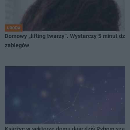
URODA
Domowy „lifting twarzy”. Wystarczy 5 minut dzien
zabiegów
Księżyc w sektorze domu daje dziś Rybom szans