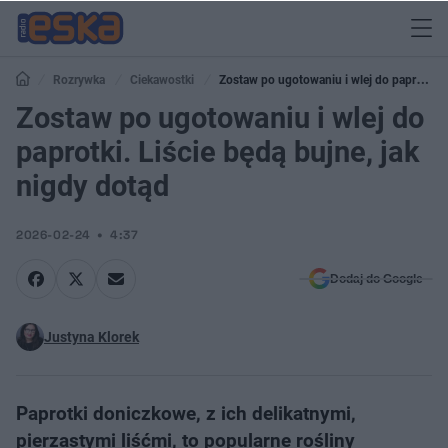
Rozrywka
Ciekawostki
Zostaw po ugotowaniu i wlej do paprotki.
Liście będą bujne, jak nigdy dotąd
Zostaw po ugotowaniu i wlej do
paprotki. Liście będą bujne, jak
nigdy dotąd
2026-02-24
4:37
Dodaj do Google
Justyna Klorek
Paprotki doniczkowe, z ich delikatnymi,
pierzastymi liśćmi, to popularne rośliny