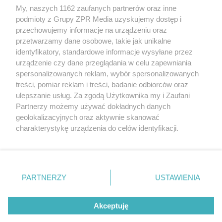
My, naszych 1162 zaufanych partnerów oraz inne
Żaden utwór zamieszczony w serwisie nie może być powielany i
podmioty z Grupy ZPR Media uzyskujemy dostęp i
rozpowszechniany lub dalej rozpowszechniany w jakikolwiek sposób (w
przechowujemy informacje na urządzeniu oraz
tym także elektroniczny lub mechaniczny) na jakimkolwiek polu
eksploatacji w jakiejkolwiek formie, włącznie z umieszczaniem w
przetwarzamy dane osobowe, takie jak unikalne
Internecie bez pisemnej zgody właściciela praw. Jakiekolwiek użycie lub
identyfikatory, standardowe informacje wysyłane przez
wykorzystanie utworów w całości lub w części z naruszeniem prawa,
tzn. bez właściwej zgody, jest zabronione pod groźbą kary i może być
urządzenie czy dane przeglądania w celu zapewniania
ścigane prawnie.
spersonalizowanych reklam, wybór spersonalizowanych
treści, pomiar reklam i treści, badanie odbiorców oraz
ulepszanie usług. Za zgodą Użytkownika my i Zaufani
Partnerzy możemy używać dokładnych danych
geolokalizacyjnych oraz aktywnie skanować
charakterystykę urządzenia do celów identyfikacji.
Ponieważ cenimy Twoją prywatność, prosimy o zgodę na
O nas
korzystanie z tych technologii poprzez kliknięcie
Informacje prawne
„Akceptuję”. Zgoda jest dobrowolna i zawsze możesz ją
zmienić/wycofać klikając przycisk ustawień prywatności
PARTNERZY
USTAWIENIA
Nasze serwisy
znajdujący się w lewym dolnym rogu strony
. Niektóre
rodzaje przetwarzania danych nie wymagają zgody
© 2026 Grupa ZPR Media
Akceptuję
użytkownika, ale masz prawo sprzeciwić się takiemu
przetwarzaniu. Preferencje będą miały zastosowanie tylko