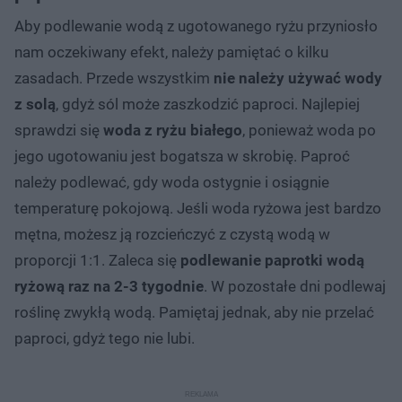
Aby podlewanie wodą z ugotowanego ryżu przyniosło
nam oczekiwany efekt, należy pamiętać o kilku
zasadach. Przede wszystkim
nie należy używać wody
z solą
, gdyż sól może zaszkodzić paproci. Najlepiej
sprawdzi się
woda z ryżu białego
, ponieważ woda po
jego ugotowaniu jest bogatsza w skrobię. Paproć
należy podlewać, gdy woda ostygnie i osiągnie
temperaturę pokojową. Jeśli woda ryżowa jest bardzo
mętna, możesz ją rozcieńczyć z czystą wodą w
proporcji 1:1. Zaleca się
podlewanie paprotki wodą
ryżową raz na 2-3 tygodnie
. W pozostałe dni podlewaj
roślinę zwykłą wodą. Pamiętaj jednak, aby nie przelać
paproci, gdyż tego nie lubi.