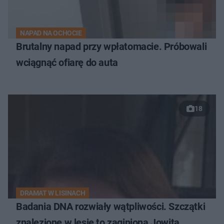
NAPAD NA OCHOCIE
Brutalny napad przy wpłatomacie. Próbowali
wciągnąć ofiarę do auta
18
DRAMAT W LISINACH
Badania DNA rozwiały wątpliwości. Szczątki
znalezione w lesie to zaginiona Jowita