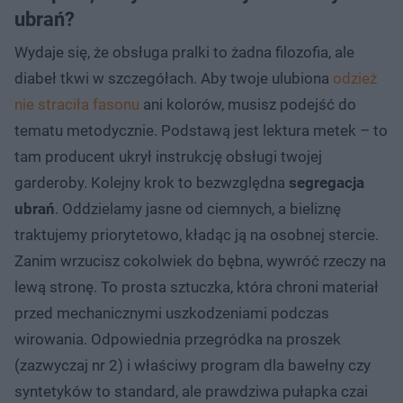
ubrań?
Wydaje się, że obsługa pralki to żadna filozofia, ale
diabeł tkwi w szczegółach. Aby twoje ulubiona
odzież
nie straciła fasonu
ani kolorów, musisz podejść do
tematu metodycznie. Podstawą jest lektura metek – to
tam producent ukrył instrukcję obsługi twojej
garderoby. Kolejny krok to bezwzględna
segregacja
ubrań
. Oddzielamy jasne od ciemnych, a bieliznę
traktujemy priorytetowo, kładąc ją na osobnej stercie.
Zanim wrzucisz cokolwiek do bębna, wywróć rzeczy na
lewą stronę. To prosta sztuczka, która chroni materiał
przed mechanicznymi uszkodzeniami podczas
wirowania. Odpowiednia przegródka na proszek
(zazwyczaj nr 2) i właściwy program dla bawełny czy
syntetyków to standard, ale prawdziwa pułapka czai