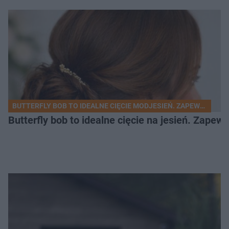
BUTTERFLY BOB TO IDEALNE CIĘCIE MODJESIEŃ. ZAPEWNIA OBJ
Butterfly bob to idealne cięcie na jesień. Zape