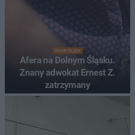
DOLNY ŚLĄSK
Afera na Dolnym Śląsku.
Znany adwokat Ernest Z.
zatrzymany