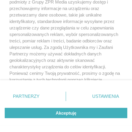
podmioty z Grupy ZPR Media uzyskujemy dostęp i
Żaden utwór zamieszczony w serwisie nie może być powielany i
rozpowszechniany lub dalej rozpowszechniany w jakikolwiek sposób (w
przechowujemy informacje na urządzeniu oraz
tym także elektroniczny lub mechaniczny) na jakimkolwiek polu
przetwarzamy dane osobowe, takie jak unikalne
eksploatacji w jakiejkolwiek formie, włącznie z umieszczaniem w Internecie
identyfikatory, standardowe informacje wysyłane przez
bez pisemnej zgody właściciela praw. Jakiekolwiek użycie lub
wykorzystanie utworów w całości lub w części z naruszeniem prawa, tzn.
urządzenie czy dane przeglądania w celu zapewniania
bez właściwej zgody, jest zabronione pod groźbą kary i może być ścigane
spersonalizowanych reklam, wybór spersonalizowanych
prawnie.
treści, pomiar reklam i treści, badanie odbiorców oraz
ulepszanie usług. Za zgodą Użytkownika my i Zaufani
Partnerzy możemy używać dokładnych danych
geolokalizacyjnych oraz aktywnie skanować
charakterystykę urządzenia do celów identyfikacji.
Ponieważ cenimy Twoją prywatność, prosimy o zgodę na
O nas
korzystanie z tych technologii poprzez kliknięcie
„Akceptuję”. Zgoda jest dobrowolna i zawsze możesz ją
Informacje prawne
zmienić/wycofać klikając przycisk ustawień prywatności
PARTNERZY
USTAWIENIA
znajdujący się w lewym dolnym rogu strony
. Niektóre
Nasze serwisy
rodzaje przetwarzania danych nie wymagają zgody
© 2026 Grupa ZPR Media
Akceptuję
użytkownika, ale masz prawo sprzeciwić się takiemu
przetwarzaniu. Preferencje będą miały zastosowanie tylko
na tej witrynie.