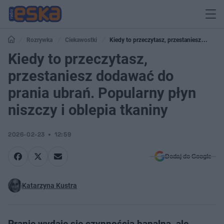
Rozrywka
Ciekawostki
Kiedy to przeczytasz, przestaniesz
dodawać do prania ubrań. Popularny płyn niszczy i oblepia tkaniny
Kiedy to przeczytasz,
przestaniesz dodawać do
prania ubrań. Popularny płyn
niszczy i oblepia tkaniny
2026-02-23
12:59
Dodaj do Google
Katarzyna Kustra
Pranie wydaje się czynnością banalną, ale