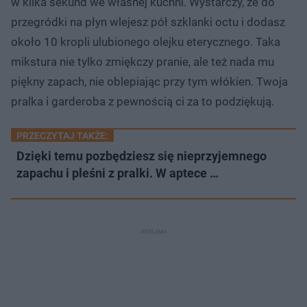
w kilka sekund we własnej kuchni. Wystarczy, że do
przegródki na płyn wlejesz pół szklanki octu i dodasz
około 10 kropli ulubionego olejku eterycznego. Taka
mikstura nie tylko zmiękczy pranie, ale też nada mu
piękny zapach, nie oblepiając przy tym włókien. Twoja
pralka i garderoba z pewnością ci za to podziękują.
PRZECZYTAJ TAKŻE:
Dzięki temu pozbędziesz się nieprzyjemnego
zapachu i pleśni z pralki. W aptece …