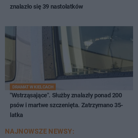
znalazło się 39 nastolatków
DRAMAT W KIELCACH
"Wstrząsające". Służby znalazły ponad 200
psów i martwe szczenięta. Zatrzymano 35-
latka
NAJNOWSZE NEWSY: