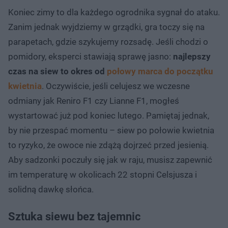
Koniec zimy to dla każdego ogrodnika sygnał do ataku.
Zanim jednak wyjdziemy w grządki, gra toczy się na
parapetach, gdzie szykujemy rozsadę. Jeśli chodzi o
pomidory, eksperci stawiają sprawę jasno:
najlepszy
czas na siew to okres od
połowy marca do początku
kwietnia
. Oczywiście, jeśli celujesz we wczesne
odmiany jak Reniro F1 czy Lianne F1, mogłeś
wystartować już pod koniec lutego. Pamiętaj jednak,
by nie przespać momentu – siew po połowie kwietnia
to ryzyko, że owoce nie zdążą dojrzeć przed jesienią.
Aby sadzonki poczuły się jak w raju, musisz zapewnić
im temperaturę w okolicach 22 stopni Celsjusza i
solidną dawkę słońca.
Sztuka siewu bez tajemnic