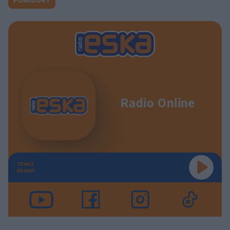
Radio Online
TERAZ
GRAMY