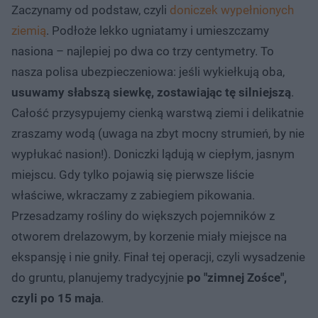
Zaczynamy od podstaw, czyli
doniczek wypełnionych
ziemią
. Podłoże lekko ugniatamy i umieszczamy
nasiona – najlepiej po dwa co trzy centymetry. To
nasza polisa ubezpieczeniowa: jeśli wykiełkują oba,
usuwamy słabszą siewkę, zostawiając tę silniejszą
.
Całość przysypujemy cienką warstwą ziemi i delikatnie
zraszamy wodą (uwaga na zbyt mocny strumień, by nie
wypłukać nasion!). Doniczki lądują w ciepłym, jasnym
miejscu. Gdy tylko pojawią się pierwsze liście
właściwe, wkraczamy z zabiegiem pikowania.
Przesadzamy rośliny do większych pojemników z
otworem drelazowym, by korzenie miały miejsce na
ekspansję i nie gniły. Finał tej operacji, czyli wysadzenie
do gruntu, planujemy tradycyjnie
po "zimnej Zośce",
czyli po 15 maja
.