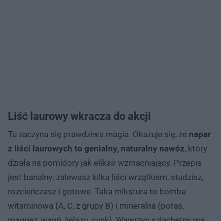
Liść laurowy wkracza do akcji
Tu zaczyna się prawdziwa magia. Okazuje się, że
napar
z liści laurowych to genialny, naturalny nawóz
, który
działa na pomidory jak eliksir wzmacniający. Przepis
jest banalny: zalewasz kilka liści wrzątkiem, studzisz,
rozcieńczasz i gotowe. Taka mikstura to bomba
witaminowa (A, C, z grupy B) i mineralna (potas,
magnez, wapń, żelazo, cynk). Wawrzyn szlachetny ma