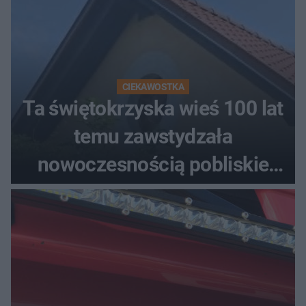
CIEKAWOSTKA
Ta świętokrzyska wieś 100 lat
temu zawstydzała
nowoczesnością pobliskie
miasta. Prąd, telefon i
luksusowa auta