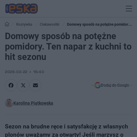
Rozrywka
Ciekawostki
Domowy sposób na potężne pomidory.
Ten napar z kuchni to hit sezonu
Domowy sposób na potężne
pomidory. Ten napar z kuchni to
hit sezonu
2026-02-22
15:40
Dodaj do Google
Karolina Piątkowska
Sezon na brudne ręce i satysfakcję z własnych
plonów uważamy za otwarty! Jeśli marzysz o