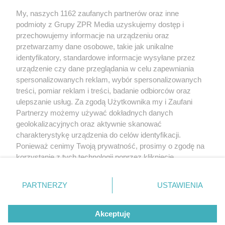
My, naszych 1162 zaufanych partnerów oraz inne
Żaden utwór zamieszczony w serwisie nie może być powielany i
podmioty z Grupy ZPR Media uzyskujemy dostęp i
rozpowszechniany lub dalej rozpowszechniany w jakikolwiek sposób (w
tym także elektroniczny lub mechaniczny) na jakimkolwiek polu
przechowujemy informacje na urządzeniu oraz
eksploatacji w jakiejkolwiek formie, włącznie z umieszczaniem w Internecie
przetwarzamy dane osobowe, takie jak unikalne
bez pisemnej zgody właściciela praw. Jakiekolwiek użycie lub
wykorzystanie utworów w całości lub w części z naruszeniem prawa, tzn.
identyfikatory, standardowe informacje wysyłane przez
bez właściwej zgody, jest zabronione pod groźbą kary i może być ścigane
urządzenie czy dane przeglądania w celu zapewniania
prawnie.
spersonalizowanych reklam, wybór spersonalizowanych
treści, pomiar reklam i treści, badanie odbiorców oraz
ulepszanie usług. Za zgodą Użytkownika my i Zaufani
Partnerzy możemy używać dokładnych danych
geolokalizacyjnych oraz aktywnie skanować
charakterystykę urządzenia do celów identyfikacji.
O nas
Ponieważ cenimy Twoją prywatność, prosimy o zgodę na
korzystanie z tych technologii poprzez kliknięcie
Informacje prawne
„Akceptuję”. Zgoda jest dobrowolna i zawsze możesz ją
zmienić/wycofać klikając przycisk ustawień prywatności
Nasze serwisy
PARTNERZY
USTAWIENIA
znajdujący się w lewym dolnym rogu strony
. Niektóre
rodzaje przetwarzania danych nie wymagają zgody
© 2026 Grupa ZPR Media
Akceptuję
użytkownika, ale masz prawo sprzeciwić się takiemu