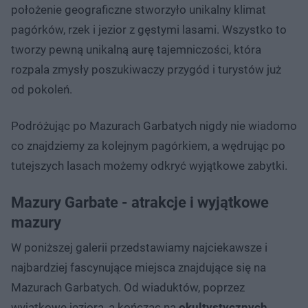
położenie geograficzne stworzyło unikalny klimat
pagórków, rzek i jezior z gęstymi lasami. Wszystko to
tworzy pewną unikalną aurę tajemniczości, która
rozpala zmysły poszukiwaczy przygód i turystów już
od pokoleń.
Podróżując po Mazurach Garbatych nigdy nie wiadomo
co znajdziemy za kolejnym pagórkiem, a wędrując po
tutejszych lasach możemy odkryć wyjątkowe zabytki.
Mazury Garbate - atrakcje i wyjątkowe
mazury
W poniższej galerii przedstawiamy najciekawsze i
najbardziej fascynujące miejsca znajdujące się na
Mazurach Garbatych. Od wiaduktów, poprzez
wyjątkowe jeziora, a kończąc na
okultystycznych