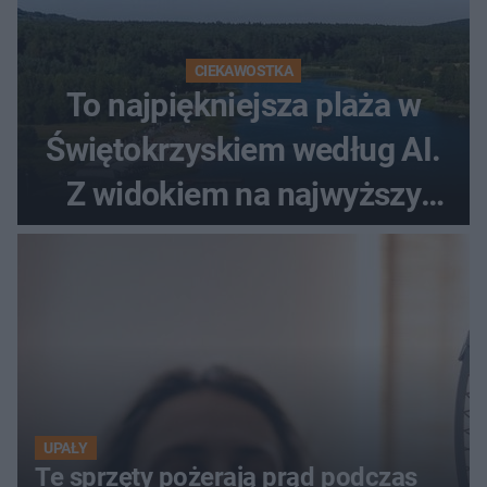
CIEKAWOSTKA
To najpiękniejsza plaża w
Świętokrzyskiem według AI.
Z widokiem na najwyższy
szczyt Gór Świętokrzyskich
UPAŁY
Te sprzęty pożerają prąd podczas