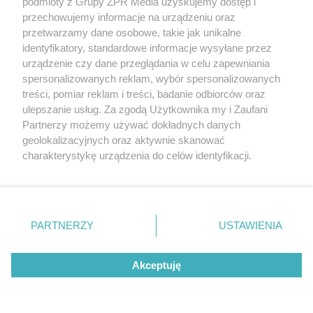
podmioty z Grupy ZPR Media uzyskujemy dostęp i
przechowujemy informacje na urządzeniu oraz
przetwarzamy dane osobowe, takie jak unikalne
identyfikatory, standardowe informacje wysyłane przez
urządzenie czy dane przeglądania w celu zapewniania
spersonalizowanych reklam, wybór spersonalizowanych
treści, pomiar reklam i treści, badanie odbiorców oraz
ulepszanie usług. Za zgodą Użytkownika my i Zaufani
Partnerzy możemy używać dokładnych danych
geolokalizacyjnych oraz aktywnie skanować
charakterystykę urządzenia do celów identyfikacji.
Ponieważ cenimy Twoją prywatność, prosimy o zgodę na
korzystanie z tych technologii poprzez kliknięcie
„Akceptuję”. Zgoda jest dobrowolna i zawsze możesz ją
zmienić/wycofać klikając przycisk ustawień prywatności
PARTNERZY
USTAWIENIA
znajdujący się w lewym dolnym rogu strony
. Niektóre
rodzaje przetwarzania danych nie wymagają zgody
Akceptuję
użytkownika, ale masz prawo sprzeciwić się takiemu
przetwarzaniu. Preferencje będą miały zastosowanie tylko
Żaden utwór zamieszczony w serwisie nie może być powielany i
na tej witrynie.
rozpowszechniany lub dalej rozpowszechniany w jakikolwiek sposób (w