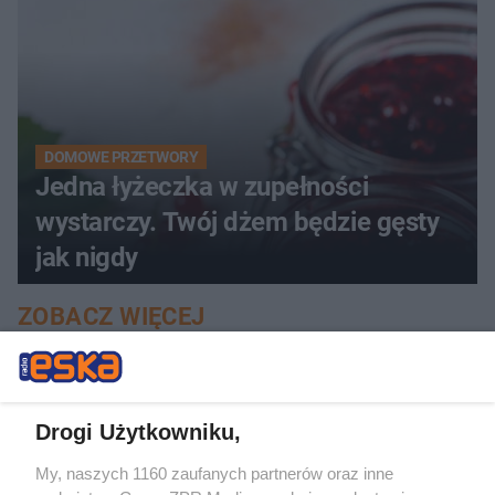
DOMOWE PRZETWORY
Jedna łyżeczka w zupełności
wystarczy. Twój dżem będzie gęsty
jak nigdy
ZOBACZ WIĘCEJ
Drogi Użytkowniku,
My, naszych 1160 zaufanych partnerów oraz inne