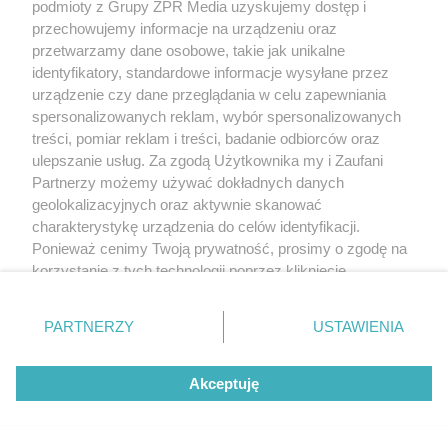
podmioty z Grupy ZPR Media uzyskujemy dostęp i
przechowujemy informacje na urządzeniu oraz
przetwarzamy dane osobowe, takie jak unikalne
identyfikatory, standardowe informacje wysyłane przez
urządzenie czy dane przeglądania w celu zapewniania
PROGNOZA POGODY
spersonalizowanych reklam, wybór spersonalizowanych
Załamanie pogody w Polsce.
treści, pomiar reklam i treści, badanie odbiorców oraz
ulepszanie usług. Za zgodą Użytkownika my i Zaufani
Od zachodu nadciągają burze
Partnerzy możemy używać dokładnych danych
geolokalizacyjnych oraz aktywnie skanować
z silnym wiatrem
charakterystykę urządzenia do celów identyfikacji.
Ponieważ cenimy Twoją prywatność, prosimy o zgodę na
korzystanie z tych technologii poprzez kliknięcie
„Akceptuję”. Zgoda jest dobrowolna i zawsze możesz ją
zmienić/wycofać klikając przycisk ustawień prywatności
PARTNERZY
USTAWIENIA
znajdujący się w lewym dolnym rogu strony
. Niektóre
rodzaje przetwarzania danych nie wymagają zgody
Akceptuję
użytkownika, ale masz prawo sprzeciwić się takiemu
przetwarzaniu. Preferencje będą miały zastosowanie tylko
na tej witrynie.