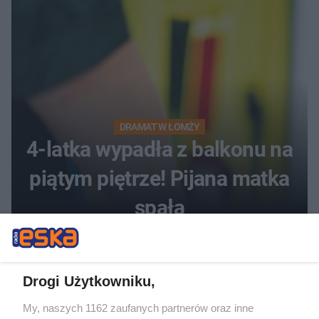
DRAMAT W ŁOMŻY
4-latka wypadła z balkonu na
piątym piętrze! Pijana matka
spała
Drogi Użytkowniku,
My, naszych 1162 zaufanych partnerów oraz inne