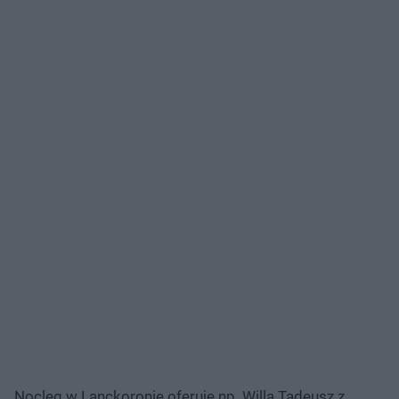
Nocleg w Lanckoronie oferuje np. Willa Tadeusz z