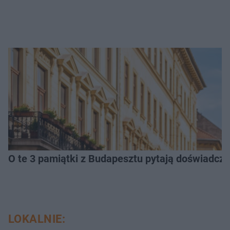
O te 3 pamiątki z Budapesztu pytają doświadczen
LOKALNIE: