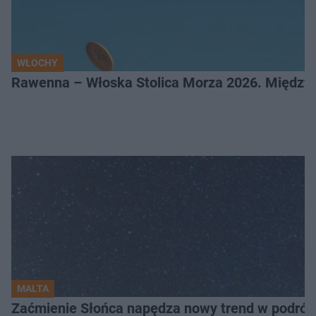
WŁOCHY
Rawenna – Włoska Stolica Morza 2026. Między 
MALTA
Zaćmienie Słońca napędza nowy trend w podróża