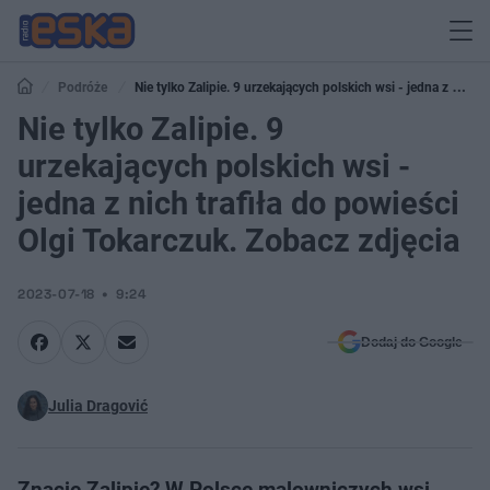
Podróże
Nie tylko Zalipie. 9 urzekających polskich wsi - jedna z nich
trafiła do powieści Olgi Tokarczuk. Zobacz zdjęcia
Nie tylko Zalipie. 9
urzekających polskich wsi -
jedna z nich trafiła do powieści
Olgi Tokarczuk. Zobacz zdjęcia
2023-07-18
9:24
Dodaj do Google
Julia Dragović
Znacie Zalipie? W Polsce malowniczych wsi