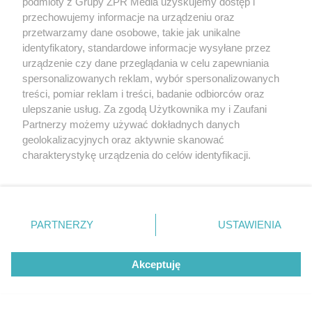
podmioty z Grupy ZPR Media uzyskujemy dostęp i
przechowujemy informacje na urządzeniu oraz
przetwarzamy dane osobowe, takie jak unikalne
identyfikatory, standardowe informacje wysyłane przez
urządzenie czy dane przeglądania w celu zapewniania
spersonalizowanych reklam, wybór spersonalizowanych
treści, pomiar reklam i treści, badanie odbiorców oraz
ulepszanie usług. Za zgodą Użytkownika my i Zaufani
Partnerzy możemy używać dokładnych danych
geolokalizacyjnych oraz aktywnie skanować
ŻUŻEL
charakterystykę urządzenia do celów identyfikacji.
2. Ekstraliga żużlowa dla
Ponieważ cenimy Twoją prywatność, prosimy o zgodę na
korzystanie z tych technologii poprzez kliknięcie
ekipy z Krosna. Kto zgarnął
„Akceptuję”. Zgoda jest dobrowolna i zawsze możesz ją
cenny punkt bonusowy?
zmienić/wycofać klikając przycisk ustawień prywatności
PARTNERZY
USTAWIENIA
znajdujący się w lewym dolnym rogu strony
. Niektóre
rodzaje przetwarzania danych nie wymagają zgody
Akceptuję
użytkownika, ale masz prawo sprzeciwić się takiemu
przetwarzaniu. Preferencje będą miały zastosowanie tylko
na tej witrynie.