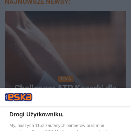
NAJNOWSZE NEWSY:
TENIS
Challenger ATP Kozerki dla
Austriaka. Kto triumfował w
grze podwójnej?
Drogi Użytkowniku,
My, naszych 1162 zaufanych partnerów oraz inne