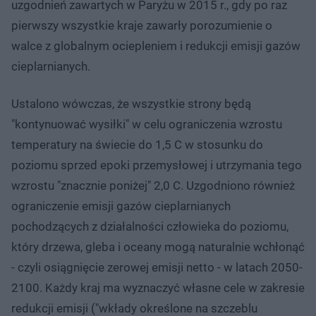
uzgodnień zawartych w Paryżu w 2015 r., gdy po raz
pierwszy wszystkie kraje zawarły porozumienie o
walce z globalnym ociepleniem i redukcji emisji gazów
cieplarnianych.
Ustalono wówczas, że wszystkie strony będą
"kontynuować wysiłki" w celu ograniczenia wzrostu
temperatury na świecie do 1,5 C w stosunku do
poziomu sprzed epoki przemysłowej i utrzymania tego
wzrostu "znacznie poniżej" 2,0 C. Uzgodniono również
ograniczenie emisji gazów cieplarnianych
pochodzących z działalności człowieka do poziomu,
który drzewa, gleba i oceany mogą naturalnie wchłonąć
- czyli osiągnięcie zerowej emisji netto - w latach 2050-
2100. Każdy kraj ma wyznaczyć własne cele w zakresie
redukcji emisji ("wkłady określone na szczeblu