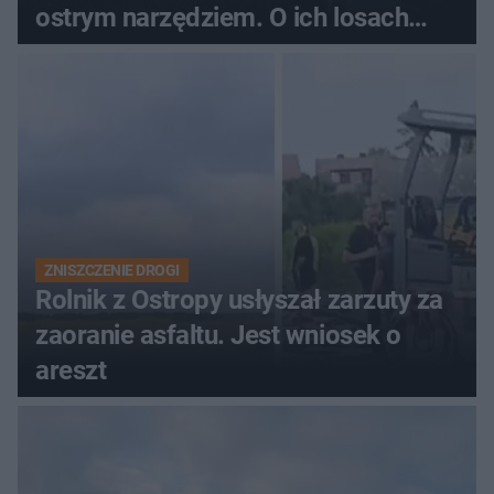
ostrym narzędziem. O ich losach
zdecyduje sąd rodzinny
ZNISZCZENIE DROGI
Rolnik z Ostropy usłyszał zarzuty za
zaoranie asfaltu. Jest wniosek o
areszt