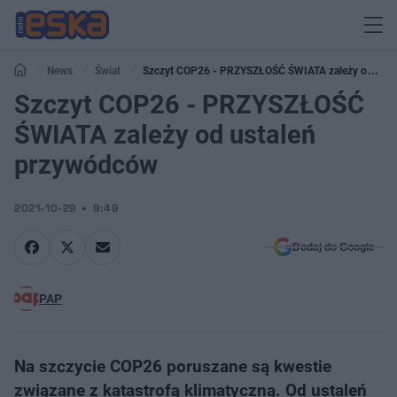
News
Świat
Szczyt COP26 - PRZYSZŁOŚĆ ŚWIATA zależy od
ustaleń przywódców
Szczyt COP26 - PRZYSZŁOŚĆ
ŚWIATA zależy od ustaleń
przywódców
2021-10-29
9:49
Dodaj do Google
PAP
Na szczycie COP26 poruszane są kwestie
związane z katastrofą klimatyczną. Od ustaleń