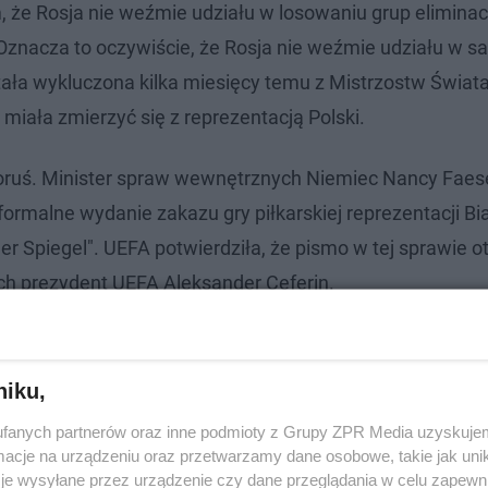
, że Rosja nie weźmie udziału w losowaniu grup eliminac
. Oznacza to oczywiście, że Rosja nie weźmie udziału w 
stała wykluczona kilka miesięcy temu z Mistrzostw Świat
miała zmierzyć się z reprezentacją Polski.
łoruś. Minister spraw wewnętrznych Niemiec Nancy Faes
 formalne wydanie zakazu gry piłkarskiej reprezentacji Bi
r Spiegel". UEFA potwierdziła, że pismo w tej sprawie o
ch prezydent UEFA Aleksander Ceferin.
niku,
fanych partnerów oraz inne podmioty z Grupy ZPR Media uzyskujem
cje na urządzeniu oraz przetwarzamy dane osobowe, takie jak unika
je wysyłane przez urządzenie czy dane przeglądania w celu zapewn