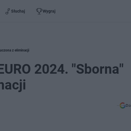
Słuchaj
Wygraj
uczona z eliminacji
 EURO 2024. "Sborna"
nacji
Do