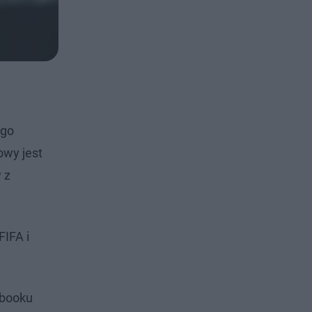
ego
owy jest
 z
FIFA i
ebooku