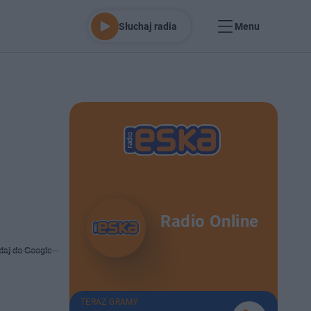
Słuchaj radia
Menu
Radio Online
daj do Google
TERAZ GRAMY