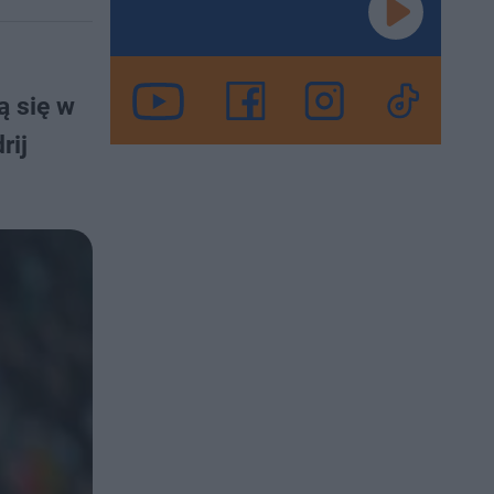
ą się w
rij