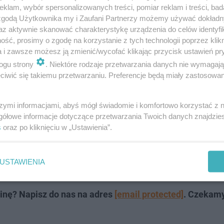
klam, wybór spersonalizowanych treści, pomiar reklam i treści, bad
 zgodą Użytkownika my i Zaufani Partnerzy możemy używać dokład
az aktywnie skanować charakterystykę urządzenia do celów identyfi
ść, prosimy o zgodę na korzystanie z tych technologii poprzez klikn
a i zawsze możesz ją zmienić/wycofać klikając przycisk ustawień pr
ogu strony
. Niektóre rodzaje przetwarzania danych nie wymagaj
iwić się takiemu przetwarzaniu. Preferencje będą miały zastosowanie
sji po inwazji na Ukrainę ze wszystkich rozgrywek już po
szymi informacjami, abyś mógł świadomie i komfortowo korzystać z
 w stosunku do popierającej Rosję Białorusi. Jedyną sank
gółowe informacje dotyczące przetwarzania Twoich danych znajdzi
akaz organizowania meczów na swoim terytorium.
s
oraz po kliknięciu w „Ustawienia”.
nia z rozgrywek europejskich, Białoruś gra w Lidze Na
USTAWIENIA
owym Sadzie w Serbii.
inę? Napisz do nas na adres
[email protected]
. Czekam