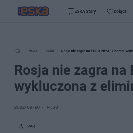
ESKA Story
Dołącz
News
Świat
Rosja nie zagra na EURO 2024. "Sborna" wykl
Rosja nie zagra na
wykluczona z elimi
2022-09-20
14:38
PAP.