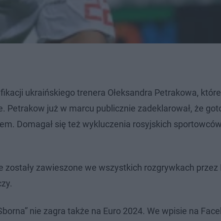
fikacji ukraińskiego trenera Ołeksandra Petrakowa, któr
e. Petrakow już w marcu publicznie zadeklarował, że got
orem. Domagał się też wykluczenia rosyjskich sportowców
owe zostały zawieszone we wszystkich rozgrywkach przez 
zy.
 „Sborna” nie zagra także na Euro 2024. We wpisie na Fac