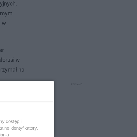
yjnych,
samym
a w
er
ałorusi w
trzymał na
y dostęp i
lne identyfikatory,
iania