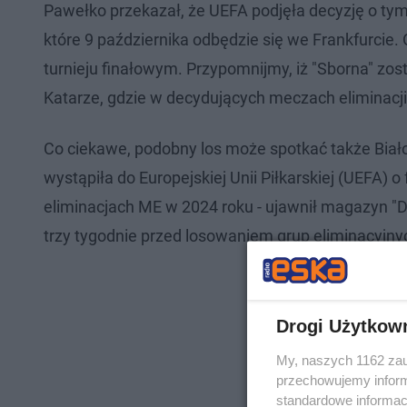
Pawełko przekazał, że UEFA podjęła decyzję o tym
które 9 października odbędzie się we Frankfurcie
turnieju finałowym. Przypomnijmy, iż "Sborna" zo
Katarze, gdzie w decydujących meczach eliminacji 
Co ciekawe, podobny los może spotkać także Bia
wystąpiła do Europejskiej Unii Piłkarskiej (UEFA) o
eliminacjach ME w 2024 roku - ujawnił magazyn "De
trzy tygodnie przed losowaniem grup eliminacyjny
Drogi Użytkow
My, naszych 1162 zau
przechowujemy informa
standardowe informac