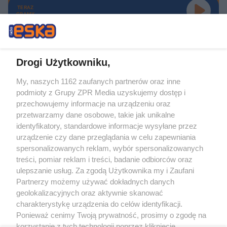
TERAZ
GRAMY
Drogi Użytkowniku,
My, naszych 1162 zaufanych partnerów oraz inne
Żaden utwór zamieszczony w serwisie nie może być powielany i
podmioty z Grupy ZPR Media uzyskujemy dostęp i
rozpowszechniany lub dalej rozpowszechniany w jakikolwiek sposób (w
tym także elektroniczny lub mechaniczny) na jakimkolwiek polu
przechowujemy informacje na urządzeniu oraz
eksploatacji w jakiejkolwiek formie, włącznie z umieszczaniem w Internecie
przetwarzamy dane osobowe, takie jak unikalne
bez pisemnej zgody właściciela praw. Jakiekolwiek użycie lub
wykorzystanie utworów w całości lub w części z naruszeniem prawa, tzn.
identyfikatory, standardowe informacje wysyłane przez
bez właściwej zgody, jest zabronione pod groźbą kary i może być ścigane
urządzenie czy dane przeglądania w celu zapewniania
prawnie.
spersonalizowanych reklam, wybór spersonalizowanych
treści, pomiar reklam i treści, badanie odbiorców oraz
ulepszanie usług. Za zgodą Użytkownika my i Zaufani
Partnerzy możemy używać dokładnych danych
geolokalizacyjnych oraz aktywnie skanować
charakterystykę urządzenia do celów identyfikacji.
O nas
Ponieważ cenimy Twoją prywatność, prosimy o zgodę na
korzystanie z tych technologii poprzez kliknięcie