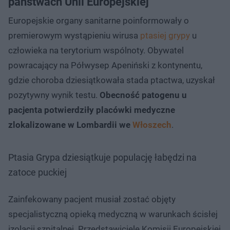
państwach Unii Europejskiej
Europejskie organy sanitarne poinformowały o
premierowym wystąpieniu wirusa
ptasiej grypy
u
człowieka na terytorium wspólnoty. Obywatel
powracający na Półwysep Apeniński z kontynentu,
gdzie choroba dziesiątkowała stada ptactwa, uzyskał
pozytywny wynik testu.
Obecność patogenu u
pacjenta potwierdziły placówki medyczne
zlokalizowane w Lombardii we
Włoszech
.
Ptasia Grypa dziesiątkuje populację łabędzi na
zatoce puckiej
Zainfekowany pacjent musiał zostać objęty
specjalistyczną opieką medyczną w warunkach ścisłej
izolacji szpitalnej. Przedstawiciele Komisji Europejskiej