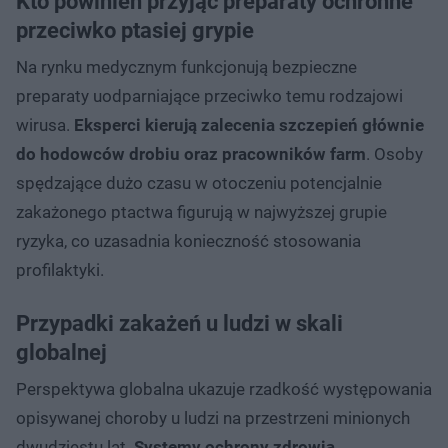
Kto powinien przyjąć preparaty ochronne
przeciwko ptasiej grypie
Na rynku medycznym funkcjonują bezpieczne
preparaty uodparniające przeciwko temu rodzajowi
wirusa.
Eksperci kierują zalecenia szczepień głównie
do hodowców drobiu oraz pracowników farm
. Osoby
spędzające dużo czasu w otoczeniu potencjalnie
zakażonego ptactwa figurują w najwyższej grupie
ryzyka, co uzasadnia konieczność stosowania
profilaktyki.
Przypadki zakażeń u ludzi w skali
globalnej
Perspektywa globalna ukazuje rzadkość występowania
opisywanej choroby u ludzi na przestrzeni minionych
dwudziestu lat.
Systemy ochrony zdrowia