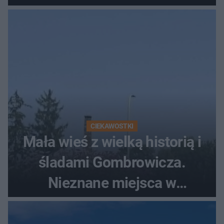
szczyt Gór Świętokrzyskich
CIEKAWOSTKI
Mała wieś z wielką historią i
śladami Gombrowicza.
Nieznane miejsca w
Świętokrzyskiem