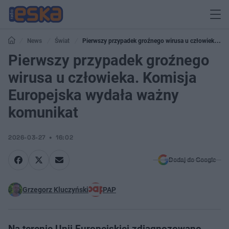
News
Świat
Pierwszy przypadek groźnego wirusa u człowieka.
Komisja Europejska wydała ważny komunikat
Pierwszy przypadek groźnego
wirusa u człowieka. Komisja
Europejska wydała ważny
komunikat
2026-03-27
16:02
Dodaj do Google
Grzegorz Kluczyński
PAP
Na terenie Unii Europejskiej zdiagnozowano