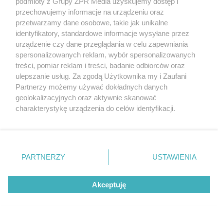
podmioty z Grupy ZPR Media uzyskujemy dostęp i
ZOBACZ WIĘCEJ
przechowujemy informacje na urządzeniu oraz
przetwarzamy dane osobowe, takie jak unikalne
identyfikatory, standardowe informacje wysyłane przez
urządzenie czy dane przeglądania w celu zapewniania
spersonalizowanych reklam, wybór spersonalizowanych
treści, pomiar reklam i treści, badanie odbiorców oraz
ulepszanie usług. Za zgodą Użytkownika my i Zaufani
Partnerzy możemy używać dokładnych danych
geolokalizacyjnych oraz aktywnie skanować
charakterystykę urządzenia do celów identyfikacji.
Ponieważ cenimy Twoją prywatność, prosimy o zgodę na
korzystanie z tych technologii poprzez kliknięcie
„Akceptuję”. Zgoda jest dobrowolna i zawsze możesz ją
zmienić/wycofać klikając przycisk ustawień prywatności
PARTNERZY
USTAWIENIA
znajdujący się w lewym dolnym rogu strony
. Niektóre
rodzaje przetwarzania danych nie wymagają zgody
Akceptuję
użytkownika, ale masz prawo sprzeciwić się takiemu
przetwarzaniu. Preferencje będą miały zastosowanie tylko
na tej witrynie.