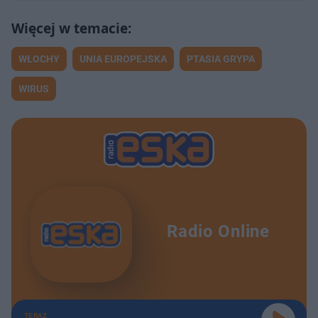
WŁOCHY
UNIA EUROPEJSKA
PTASIA GRYPA
WIRUS
Radio Online
TERAZ