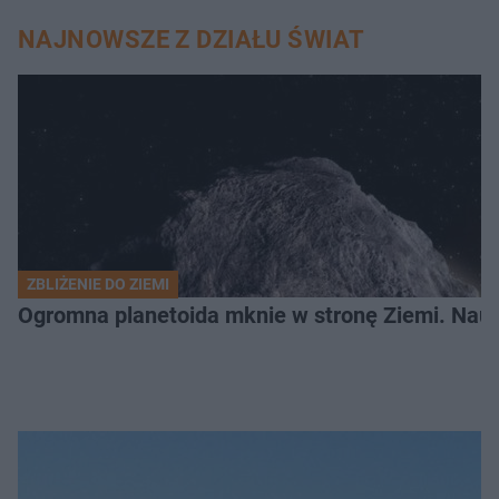
NAJNOWSZE Z DZIAŁU ŚWIAT
ZBLIŻENIE DO ZIEMI
Ogromna planetoida mknie w stronę Ziemi. Nauk