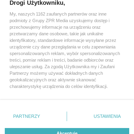
Drogi Użytkowniku,
My, naszych 1162 zaufanych partnerów oraz inne
Żaden utwór zamieszczony w serwisie nie może być powielany i
podmioty z Grupy ZPR Media uzyskujemy dostęp i
rozpowszechniany lub dalej rozpowszechniany w jakikolwiek sposób (w
tym także elektroniczny lub mechaniczny) na jakimkolwiek polu
przechowujemy informacje na urządzeniu oraz
eksploatacji w jakiejkolwiek formie, włącznie z umieszczaniem w
przetwarzamy dane osobowe, takie jak unikalne
Internecie bez pisemnej zgody właściciela praw. Jakiekolwiek użycie lub
identyfikatory, standardowe informacje wysyłane przez
wykorzystanie utworów w całości lub w części z naruszeniem prawa,
tzn. bez właściwej zgody, jest zabronione pod groźbą kary i może być
urządzenie czy dane przeglądania w celu zapewniania
ścigane prawnie.
spersonalizowanych reklam, wybór spersonalizowanych
treści, pomiar reklam i treści, badanie odbiorców oraz
ulepszanie usług. Za zgodą Użytkownika my i Zaufani
Partnerzy możemy używać dokładnych danych
geolokalizacyjnych oraz aktywnie skanować
charakterystykę urządzenia do celów identyfikacji.
Ponieważ cenimy Twoją prywatność, prosimy o zgodę na
O nas
korzystanie z tych technologii poprzez kliknięcie
Informacje prawne
„Akceptuję”. Zgoda jest dobrowolna i zawsze możesz ją
zmienić/wycofać klikając przycisk ustawień prywatności
PARTNERZY
USTAWIENIA
Nasze serwisy
znajdujący się w lewym dolnym rogu strony
. Niektóre
rodzaje przetwarzania danych nie wymagają zgody
© 2026 Grupa ZPR Media
Akceptuję
użytkownika, ale masz prawo sprzeciwić się takiemu