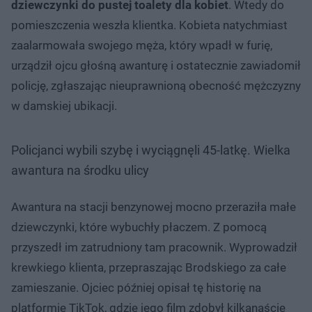
dziewczynki do pustej toalety dla kobiet
. Wtedy do
pomieszczenia weszła klientka. Kobieta natychmiast
zaalarmowała swojego męża, który wpadł w furię,
urządził ojcu głośną awanturę i ostatecznie zawiadomił
policję, zgłaszając nieuprawnioną obecność mężczyzny
w damskiej ubikacji.
Policjanci wybili szybę i wyciągnęli 45-latkę. Wielka
awantura na środku ulicy
Awantura na stacji benzynowej mocno przeraziła małe
dziewczynki, które wybuchły płaczem. Z pomocą
przyszedł im zatrudniony tam pracownik. Wyprowadził
krewkiego klienta, przepraszając Brodskiego za całe
zamieszanie. Ojciec później opisał tę historię na
platformie TikTok, gdzie jego film zdobył kilkanaście