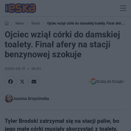
News
Świat
Ojciec wziął córki do damskiej toalety. Finał afery na
stacji benzynowej szokuje
Ojciec wziął córki do damskiej
toalety. Finał afery na stacji
benzynowej szokuje
2026-06-17
14:51
Dodaj do Google
Joanna Drzycimska
Tyler Brodski zatrzymał się na stacji paliw, bo
jego małe córki musiały skorzystać z toalety.