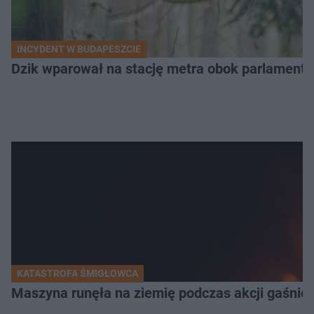
INCYDENT W BUDAPESZCIE
Dzik wparował na stację metra obok parlamentu
KATASTROFA ŚMIGŁOWCA
Maszyna runęła na ziemię podczas akcji gaśnicz