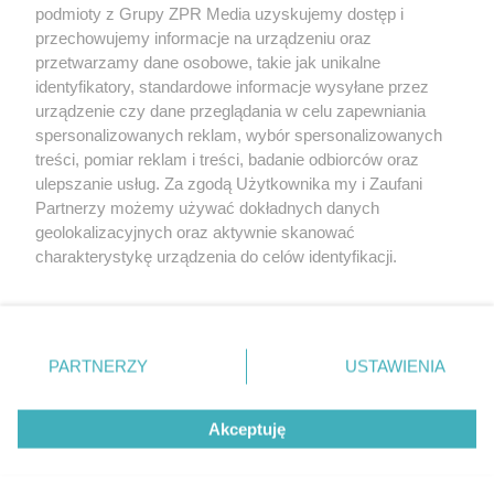
podmioty z Grupy ZPR Media uzyskujemy dostęp i
rozpowszechniany lub dalej rozpowszechniany w jakikolwiek sposób (w
tym także elektroniczny lub mechaniczny) na jakimkolwiek polu
przechowujemy informacje na urządzeniu oraz
eksploatacji w jakiejkolwiek formie, włącznie z umieszczaniem w
przetwarzamy dane osobowe, takie jak unikalne
Internecie bez pisemnej zgody właściciela praw. Jakiekolwiek użycie lub
identyfikatory, standardowe informacje wysyłane przez
wykorzystanie utworów w całości lub w części z naruszeniem prawa,
tzn. bez właściwej zgody, jest zabronione pod groźbą kary i może być
urządzenie czy dane przeglądania w celu zapewniania
ścigane prawnie.
spersonalizowanych reklam, wybór spersonalizowanych
treści, pomiar reklam i treści, badanie odbiorców oraz
ulepszanie usług. Za zgodą Użytkownika my i Zaufani
Partnerzy możemy używać dokładnych danych
geolokalizacyjnych oraz aktywnie skanować
charakterystykę urządzenia do celów identyfikacji.
Ponieważ cenimy Twoją prywatność, prosimy o zgodę na
O nas
korzystanie z tych technologii poprzez kliknięcie
Informacje prawne
„Akceptuję”. Zgoda jest dobrowolna i zawsze możesz ją
zmienić/wycofać klikając przycisk ustawień prywatności
PARTNERZY
USTAWIENIA
Nasze serwisy
znajdujący się w lewym dolnym rogu strony
. Niektóre
rodzaje przetwarzania danych nie wymagają zgody
© 2026 Grupa ZPR Media
Akceptuję
użytkownika, ale masz prawo sprzeciwić się takiemu
przetwarzaniu. Preferencje będą miały zastosowanie tylko
na tej witrynie.