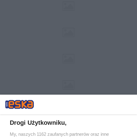
Drogi Użytkowniku,
My, naszych 1162 zaufanych partnerów oraz inne
Żaden utwór zamieszczony w serwisie nie może być powielany i