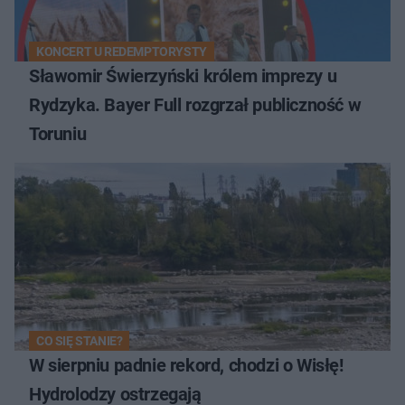
KONCERT U REDEMPTORYSTY
Sławomir Świerzyński królem imprezy u
Rydzyka. Bayer Full rozgrzał publiczność w
Toruniu
CO SIĘ STANIE?
W sierpniu padnie rekord, chodzi o Wisłę!
Hydrolodzy ostrzegają