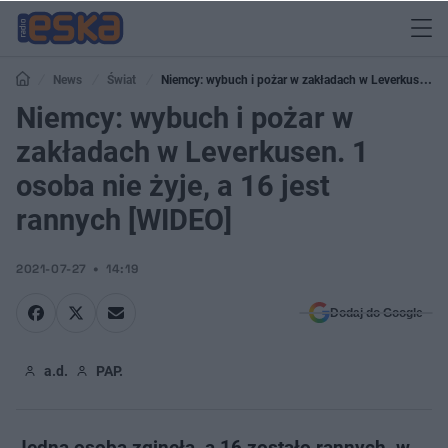
News
Świat
Niemcy: wybuch i pożar w zakładach w Leverkusen.
1 osoba nie żyje, a 16 jest rannych [WIDEO]
Niemcy: wybuch i pożar w
zakładach w Leverkusen. 1
osoba nie żyje, a 16 jest
rannych [WIDEO]
2021-07-27
14:19
Dodaj do Google
a.d.
PAP.
Jedna osoba zginęła, a 16 zostało rannych, w