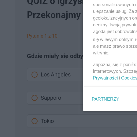
QUIZ o igrzyskach olimpijs
spersonalizowanych re
ulepszanie usług. Za
Przekonajmy się
geolokalizacyjnych or
cenimy Twoją prywatno
Zgoda jest dobrowoln
Pytanie 1 z 10
się w lewym dolnym r
ale masz prawo sprzec
witrynie.
Gdzie miały się odbyć igrzyska olimpijs
Zapoznaj się z poniż
internetowych. Szcze
Los Angeles
Prywatności
i
Cookie
Sapporo
PARTNERZY
Tokio