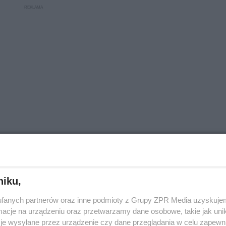
io
niku,
fanych partnerów oraz inne podmioty z Grupy ZPR Media uzyskujem
cje na urządzeniu oraz przetwarzamy dane osobowe, takie jak unika
je wysyłane przez urządzenie czy dane przeglądania w celu zapewn