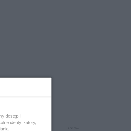
y dostęp i
lne identyfikatory,
iania