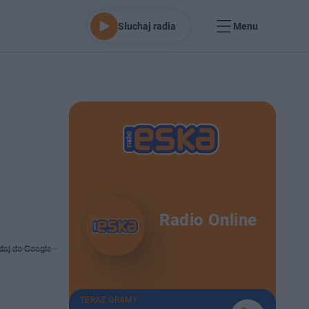
Słuchaj radia
Menu
Radio Online
daj do Google
TERAZ GRAMY