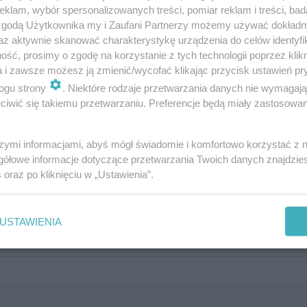
kich. Myślisz, że zdasz?
klam, wybór spersonalizowanych treści, pomiar reklam i treści, bad
 zgodą Użytkownika my i Zaufani Partnerzy możemy używać dokład
az aktywnie skanować charakterystykę urządzenia do celów identyfi
ść, prosimy o zgodę na korzystanie z tych technologii poprzez klikn
a i zawsze możesz ją zmienić/wycofać klikając przycisk ustawień pr
ogu strony
. Niektóre rodzaje przetwarzania danych nie wymagaj
iwić się takiemu przetwarzaniu. Preferencje będą miały zastosowanie
kie w 2020 roku?
szymi informacjami, abyś mógł świadomie i komfortowo korzystać z
gółowe informacje dotyczące przetwarzania Twoich danych znajdzi
s
oraz po kliknięciu w „Ustawienia”.
USTAWIENIA