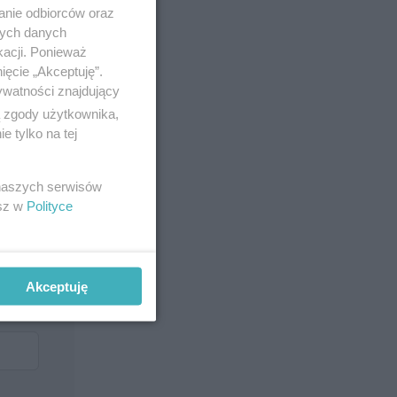
anie odbiorców oraz
nych danych
kacji. Ponieważ
ięcie „Akceptuję”.
ywatności znajdujący
ą zgody użytkownika,
 tylko na tej
 naszych serwisów
esz w
Polityce
Akceptuję