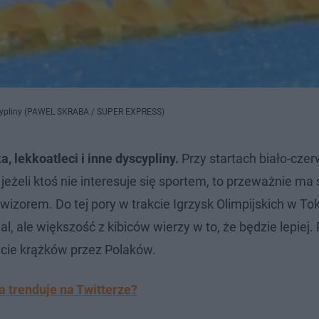
dyscypliny (PAWEL SKRABA / SUPER EXPRESS)
, lekkoatleci i inne dyscypliny.
Przy startach biało-cze
eli ktoś nie interesuje się sportem, to przeważnie ma
wizorem. Do tej pory w trakcie Igrzysk Olimpijskich w To
, ale większość z kibiców wierzy w to, że będzie lepiej.
ycie krążków przez Polaków.
ra trenduje na Twitterze?