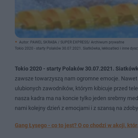
Autor: PAWEL SKRABA / SUPER EXPRESS/ Archiwum prywatne
Tokio 2020 - starty Polaków 30.07.2021. Siatkówka, lekkoatleci i inne 
Tokio 2020 - starty Polaków 30.07.2021. Siatkówka
zawsze towarzyszą nam ogromne emocje. Nawet jeż
ulubionych zawodników, którym kibicuje przed tele
nasza kadra ma na koncie tylko jeden srebrny medal
nami kolejny dzień z emocjami i z szansą na zdob
Gang Łysego - co to jest? O co chodzi w akcji, któ