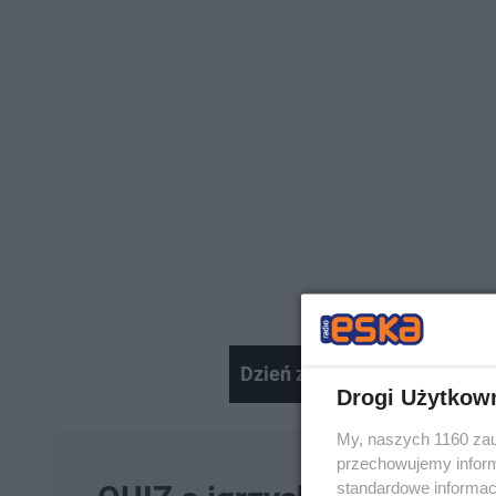
Dzień z Joanną Jóźwik w Tok
Drogi Użytkow
My, naszych 1160 zau
przechowujemy informa
standardowe informac