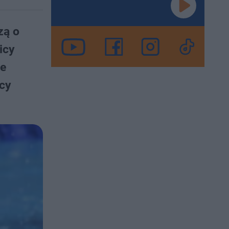
zą o
icy
ie
acy