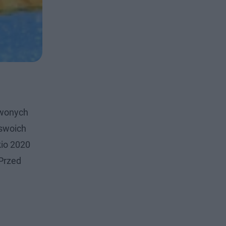
rwonych
 swoich
kio 2020
 Przed