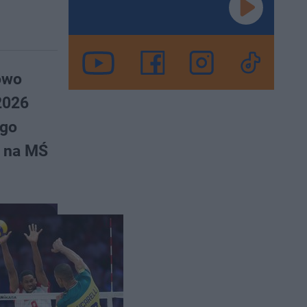
owo
2026
ego
a na MŚ