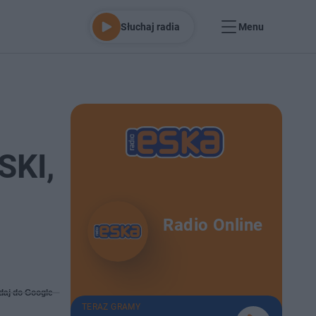
Słuchaj radia
Menu
SKI,
Radio Online
daj do Google
TERAZ GRAMY