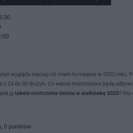
5:30
0
2:00
użyn wygląda inaczej niż miało to miejsce w 2022 roku.
na z 24 do 32 drużyn. Co więcej mistrzostwa będą odbyw
ląda ją
tabele mistrzostw świata w siatkówkę 2025
? Oto 
s, 0 punktów