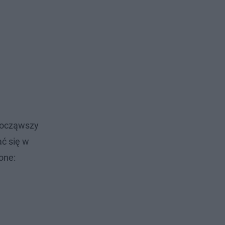
 Począwszy
ać się w
one: