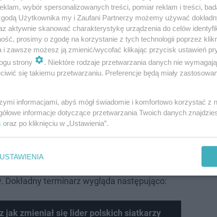
klam, wybór spersonalizowanych treści, pomiar reklam i treści, bad
 zgodą Użytkownika my i Zaufani Partnerzy możemy używać dokład
az aktywnie skanować charakterystykę urządzenia do celów identyfi
ść, prosimy o zgodę na korzystanie z tych technologii poprzez klikn
a i zawsze możesz ją zmienić/wycofać klikając przycisk ustawień pr
ogu strony
. Niektóre rodzaje przetwarzania danych nie wymagaj
iwić się takiemu przetwarzaniu. Preferencje będą miały zastosowanie
szymi informacjami, abyś mógł świadomie i komfortowo korzystać z
jonująco, jednak w fazie grupowej powinna być to forma
gółowe informacje dotyczące przetwarzania Twoich danych znajdzi
der światowego rankingu zagrają z notowaną na miejscu t
s
oraz po kliknięciu w „Ustawienia”.
ą zestawienia, Katarem, a także dwudziestą szóstą repre
ę mężczyzn 2025 rozegrane będą między 12 a 28 wrześni
USTAWIENIA
 a tytułu bronić będą Włosi, którzy w finale mistrzostw ś
. Dokładny terminarz wygląda następująco:
 jak zmieniał się lider polskich siatkarzy