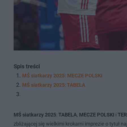
Spis treści
MŚ siatkarzy 2025: MECZE POLSKI
MŚ siatkarzy 2025: TABELA
MŚ siatkarzy 2025
:
TABELA
,
MECZE POLSKI
i
TE
zbliżającej się wielkimi krokami imprezie o tytuł n