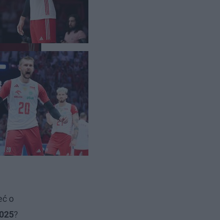
eć o
2025
?