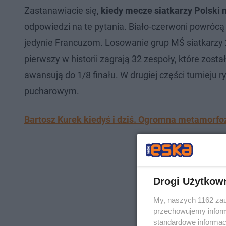
Zastanawiacie się,
kiedy mecze siatkarzy Polski 
odpowiedzi na te pytania. Biało-czerwoni powrócą 
jedynie Francuzom. Losowanie grup MŚ siatkarzy 2
pierwszy w historii zagrają 32 zespoły, które zosta
awansują do 1/8 finału. W drugiej części turnieju
pucharowym.
Bartosz Kurek kiedyś i dziś. Ogromna metamorfoz
Drogi Użytkow
My, naszych 1162 zau
przechowujemy informa
standardowe informac