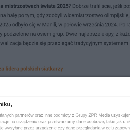
na mistrzostwach świata 2025
? Dobrze trafiliście, jeśli 
na halę po tym, gdy zdobyli wicemistrzostwo olimpijskie
025 odbyło się w Manili, w połowie września 2024. Po r
ły podzielone na osiem grup. Dwie najlepsze ekipy, z każd
 rywalizacja będzie się przebiegać tradycyjnym systemem
a lidera polskich siatkarzy
niku,
fanych partnerów oraz inne podmioty z Grupy ZPR Media uzyskujem
cje na urządzeniu oraz przetwarzamy dane osobowe, takie jak unika
je wysyłane przez urządzenie czy dane przeglądania w celu zapewn