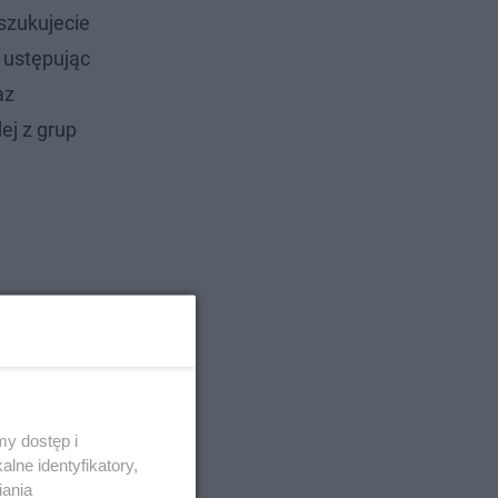
poszukujecie
, ustępując
az
ej z grup
y dostęp i
lne identyfikatory,
iania