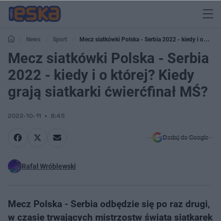
News
Sport
Mecz siatkówki Polska - Serbia 2022 - kiedy i o
której? Kiedy grają siatkarki ćwierćfinał MŚ?
Mecz siatkówki Polska - Serbia
2022 - kiedy i o której? Kiedy
grają siatkarki ćwierćfinał MŚ?
2022-10-11
8:45
Dodaj do Google
Rafał Wróblewski
Mecz Polska - Serbia odbędzie się po raz drugi,
w czasie trwających mistrzostw świata siatkarek