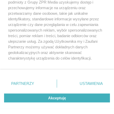
podmioty z Grupy ZPR Media uzyskujemy dostęp i
rozpowszechniany lub dalej rozpowszechniany w jakikolwiek sposób (w
tym także elektroniczny lub mechaniczny) na jakimkolwiek polu
przechowujemy informacje na urządzeniu oraz
eksploatacji w jakiejkolwiek formie, włącznie z umieszczaniem w
przetwarzamy dane osobowe, takie jak unikalne
Internecie bez pisemnej zgody właściciela praw. Jakiekolwiek użycie lub
identyfikatory, standardowe informacje wysyłane przez
wykorzystanie utworów w całości lub w części z naruszeniem prawa,
tzn. bez właściwej zgody, jest zabronione pod groźbą kary i może być
urządzenie czy dane przeglądania w celu zapewniania
ścigane prawnie.
spersonalizowanych reklam, wybór spersonalizowanych
treści, pomiar reklam i treści, badanie odbiorców oraz
ulepszanie usług. Za zgodą Użytkownika my i Zaufani
Partnerzy możemy używać dokładnych danych
geolokalizacyjnych oraz aktywnie skanować
charakterystykę urządzenia do celów identyfikacji.
Ponieważ cenimy Twoją prywatność, prosimy o zgodę na
O nas
korzystanie z tych technologii poprzez kliknięcie
Informacje prawne
„Akceptuję”. Zgoda jest dobrowolna i zawsze możesz ją
zmienić/wycofać klikając przycisk ustawień prywatności
PARTNERZY
USTAWIENIA
Nasze serwisy
znajdujący się w lewym dolnym rogu strony
. Niektóre
rodzaje przetwarzania danych nie wymagają zgody
© 2026 Grupa ZPR Media
Akceptuję
użytkownika, ale masz prawo sprzeciwić się takiemu
przetwarzaniu. Preferencje będą miały zastosowanie tylko
na tej witrynie.