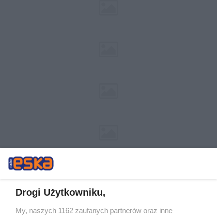
Drogi Użytkowniku,
My, naszych 1162 zaufanych partnerów oraz inne
Żaden utwór zamieszczony w serwisie nie może być powielany i