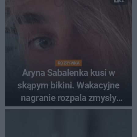
62
ROZRYWKA
Aryna Sabalenka kusi w
skąpym bikini. Wakacyjne
nagranie rozpala zmysły
fanów