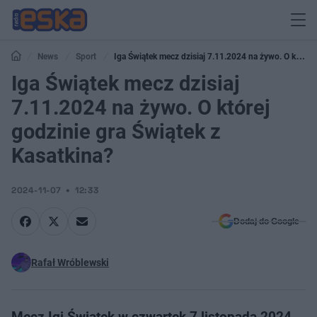
News
Sport
Iga Świątek mecz dzisiaj 7.11.2024 na żywo. O której
godzinie gra Świątek z Kasatkina?
Iga Świątek mecz dzisiaj
7.11.2024 na żywo. O której
godzinie gra Świątek z
Kasatkina?
2024-11-07
12:33
Dodaj do Google
Rafał Wróblewski
Mecz Igi Świątek w czwartek 7 listopada 2024