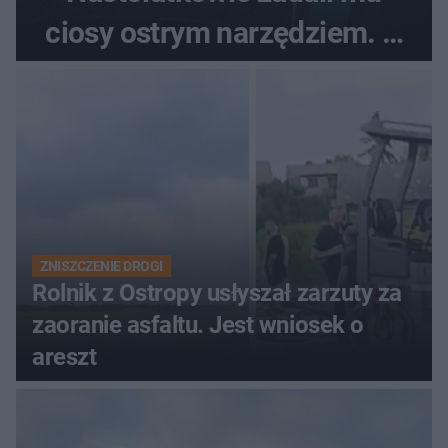
ciosy ostrym narzędziem. O
ich losach zdecyduje sąd
rodzinny
ZNISZCZENIE DROGI
Rolnik z Ostropy usłyszał zarzuty za
zaoranie asfaltu. Jest wniosek o
areszt