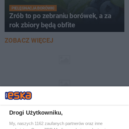
PIELĘGNACJA BORÓWKI
Zrób to po zebraniu borówek, a za
rok zbiory będą obfite
ZOBACZ WIĘCEJ
Drogi Użytkowniku,
My, naszych 1162 zaufanych partnerów oraz inne