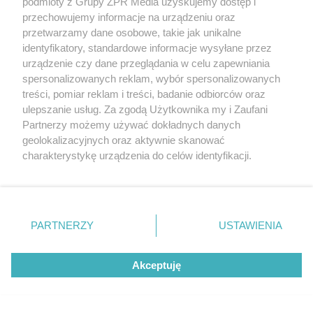
podmioty z Grupy ZPR Media uzyskujemy dostęp i
przechowujemy informacje na urządzeniu oraz
przetwarzamy dane osobowe, takie jak unikalne
identyfikatory, standardowe informacje wysyłane przez
urządzenie czy dane przeglądania w celu zapewniania
spersonalizowanych reklam, wybór spersonalizowanych
treści, pomiar reklam i treści, badanie odbiorców oraz
ulepszanie usług. Za zgodą Użytkownika my i Zaufani
Partnerzy możemy używać dokładnych danych
geolokalizacyjnych oraz aktywnie skanować
charakterystykę urządzenia do celów identyfikacji.
Ponieważ cenimy Twoją prywatność, prosimy o zgodę na
korzystanie z tych technologii poprzez kliknięcie
Żaden utwór zamieszczony w serwisie nie może być powielany i
„Akceptuję”. Zgoda jest dobrowolna i zawsze możesz ją
rozpowszechniany lub dalej rozpowszechniany w jakikolwiek sposób (w
tym także elektroniczny lub mechaniczny) na jakimkolwiek polu
zmienić/wycofać klikając przycisk ustawień prywatności
PARTNERZY
USTAWIENIA
eksploatacji w jakiejkolwiek formie, włącznie z umieszczaniem w
znajdujący się w lewym dolnym rogu strony
. Niektóre
Internecie bez pisemnej zgody właściciela praw. Jakiekolwiek użycie lub
wykorzystanie utworów w całości lub w części z naruszeniem prawa,
rodzaje przetwarzania danych nie wymagają zgody
tzn. bez właściwej zgody, jest zabronione pod groźbą kary i może być
Akceptuję
użytkownika, ale masz prawo sprzeciwić się takiemu
ścigane prawnie.
przetwarzaniu. Preferencje będą miały zastosowanie tylko
na tej witrynie.