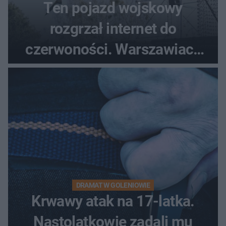
Ten pojazd wojskowy
rozgrzał internet do
czerwoności. Warszawiacy
pytali, czy to Mad Max!
DRAMAT W GOLENIOWIE
Krwawy atak na 17-latka.
Nastolatkowie zadali mu