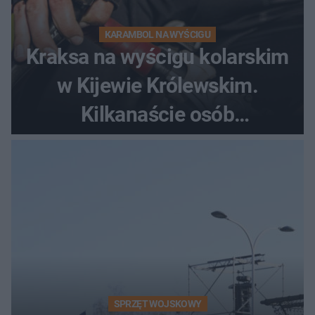
KARAMBOL NA WYŚCIGU
Kraksa na wyścigu kolarskim
w Kijewie Królewskim.
Kilkanaście osób
poszkodowanych, lądował
śmigłowiec LPR
SPRZĘT WOJSKOWY