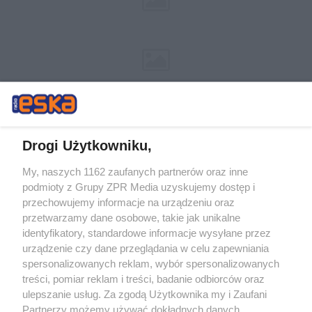
Drogi Użytkowniku,
My, naszych 1162 zaufanych partnerów oraz inne
Żaden utwór zamieszczony w serwisie nie może być powielany i
podmioty z Grupy ZPR Media uzyskujemy dostęp i
rozpowszechniany lub dalej rozpowszechniany w jakikolwiek sposób (w
tym także elektroniczny lub mechaniczny) na jakimkolwiek polu
przechowujemy informacje na urządzeniu oraz
eksploatacji w jakiejkolwiek formie, włącznie z umieszczaniem w
przetwarzamy dane osobowe, takie jak unikalne
Internecie bez pisemnej zgody właściciela praw. Jakiekolwiek użycie lub
identyfikatory, standardowe informacje wysyłane przez
wykorzystanie utworów w całości lub w części z naruszeniem prawa,
tzn. bez właściwej zgody, jest zabronione pod groźbą kary i może być
urządzenie czy dane przeglądania w celu zapewniania
ścigane prawnie.
spersonalizowanych reklam, wybór spersonalizowanych
treści, pomiar reklam i treści, badanie odbiorców oraz
ulepszanie usług. Za zgodą Użytkownika my i Zaufani
Partnerzy możemy używać dokładnych danych