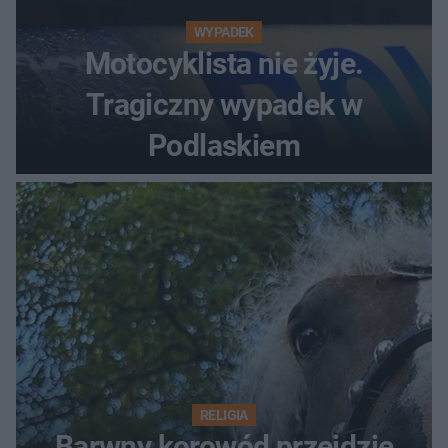
WYPADEK
Motocyklista nie żyje.
Tragiczny wypadek w
Podlaskiem
RELIGIA
Barwny korowód przejdzie