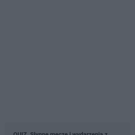
QUIZ. Słynne mecze i wydarzenia z