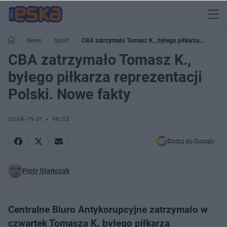
News
Sport
CBA zatrzymało Tomasz K., byłego piłkarza
reprezentacji Polski. Nowe fakty
CBA zatrzymało Tomasz K.,
byłego piłkarza reprezentacji
Polski. Nowe fakty
2024-11-21
14:53
Dodaj do Google
Piotr Stańczak
Centralne Biuro Antykorupcyjne zatrzymało w
czwartek Tomasza K. byłego piłkarza