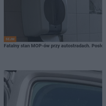
SEJM
Fatalny stan MOP-ów przy autostradach. Posłow