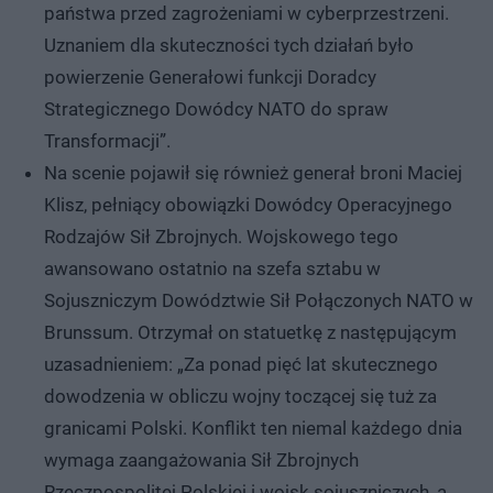
państwa przed zagrożeniami w cyberprzestrzeni.
Uznaniem dla skuteczności tych działań było
powierzenie Generałowi funkcji Doradcy
Strategicznego Dowódcy NATO do spraw
Transformacji”.
Na scenie pojawił się również generał broni Maciej
Klisz, pełniący obowiązki Dowódcy Operacyjnego
Rodzajów Sił Zbrojnych. Wojskowego tego
awansowano ostatnio na szefa sztabu w
Sojuszniczym Dowództwie Sił Połączonych NATO w
Brunssum. Otrzymał on statuetkę z następującym
uzasadnieniem: „Za ponad pięć lat skutecznego
dowodzenia w obliczu wojny toczącej się tuż za
granicami Polski. Konflikt ten niemal każdego dnia
wymaga zaangażowania Sił Zbrojnych
Rzeczpospolitej Polskiej i wojsk sojuszniczych, a