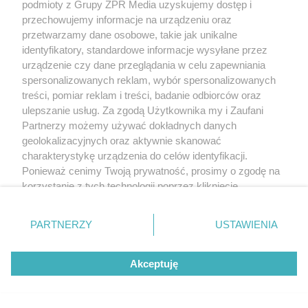
podmioty z Grupy ZPR Media uzyskujemy dostęp i
elektryczną! Mandaty dla obu
przechowujemy informacje na urządzeniu oraz
kierujących
przetwarzamy dane osobowe, takie jak unikalne
identyfikatory, standardowe informacje wysyłane przez
urządzenie czy dane przeglądania w celu zapewniania
spersonalizowanych reklam, wybór spersonalizowanych
treści, pomiar reklam i treści, badanie odbiorców oraz
ulepszanie usług. Za zgodą Użytkownika my i Zaufani
Partnerzy możemy używać dokładnych danych
geolokalizacyjnych oraz aktywnie skanować
charakterystykę urządzenia do celów identyfikacji.
Ponieważ cenimy Twoją prywatność, prosimy o zgodę na
korzystanie z tych technologii poprzez kliknięcie
SUROWO ZABRONIONE
„Akceptuję”. Zgoda jest dobrowolna i zawsze możesz ją
Kąpiel w Morskim Oku może cię
zmienić/wycofać klikając przycisk ustawień prywatności
PARTNERZY
USTAWIENIA
drogo kosztować! TPN wlepia
znajdujący się w lewym dolnym rogu strony
. Niektóre
rodzaje przetwarzania danych nie wymagają zgody
mandaty
Akceptuję
użytkownika, ale masz prawo sprzeciwić się takiemu
przetwarzaniu. Preferencje będą miały zastosowanie tylko
na tej witrynie.
67