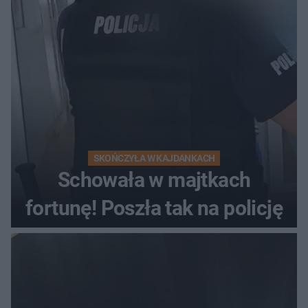
wyprzedzania zginął
kierowca auta
SKOŃCZYŁA W KAJDANKACH
Schowała w majtkach
fortunę! Poszła tak na policję