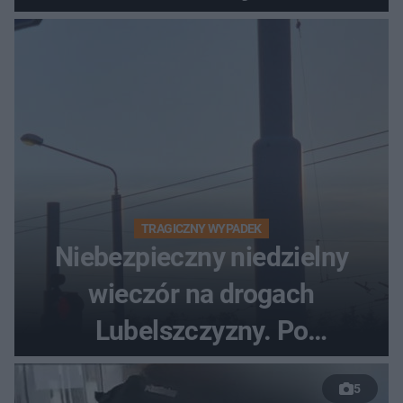
turyści!
TRAGICZNY WYPADEK
Niebezpieczny niedzielny
wieczór na drogach
Lubelszczyzny. Po
nieudanym manewrze
5