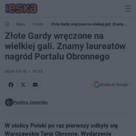
News
Polska
Złote Gardy wręczone na wielkiej gali. Znamy
laureatów nagród Portalu Obronnego
Złote Gardy wręczone na
wielkiej gali. Znamy laureatów
nagród Portalu Obronnego
2026-06-19
16:53
Dodaj do Google
Paulina Jaworska
W stolicy Polski po raz pierwszy odbyły się
Warszawskie Targi Obronne. Wydarzenie