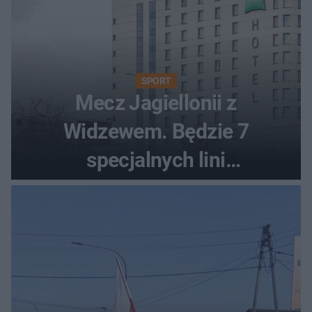
SPORT
Mecz Jagiellonii z
Widzewem. Będzie 7
specjalnych lini
autobusowych