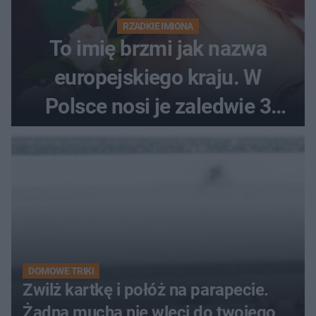
RZADKIE IMIONA
To imię brzmi jak nazwa
europejskiego kraju. W
Polsce nosi je zaledwie 3
kobiety
DOMOWE TRIKI
Zwilż kartkę i połóż na parapecie.
Żadna mucha nie wleci do twojego