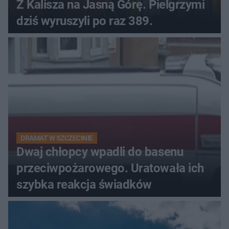
Z Kalisza na Jasną Górę. Pielgrzymi
dziś wyruszyli po raz 389.
DRAMAT W SZCZECINIE
Dwaj chłopcy wpadli do basenu
przeciwpożarowego. Uratowała ich
szybka reakcja świadków