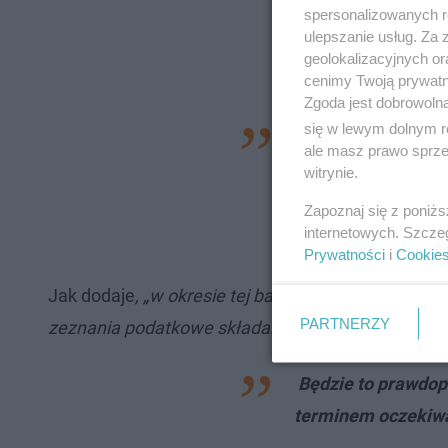
spersonalizowanych re
ulepszanie usług. Za
geolokalizacyjnych or
cenimy Twoją prywatno
Zgoda jest dobrowoln
się w lewym dolnym r
Chcemy podwyżek. 
ale masz prawo sprzec
powinno zostać wym
witrynie.
wymogów BHP
- m
Zapoznaj się z poniż
Dominik Lach- szef
internetowych. Szcze
Prywatności
i
Cookie
Jak dodaje
, „w okresie tej bardzo wzmożonej prac
PARTNERZY
zeznania podatkowe składane przez naszych obyw
Będzie to prawdop
terminem oczekiwa