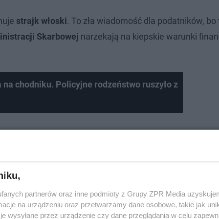
nuje
strajk włoski
. To zła wiadomość dla podatników, bo 
nistracji Skarbowej
narzekają na kiepskie warunki fina
 na chodniku. Policyjne rodzeństwo ruszyło z
niku,
fanych partnerów oraz inne podmioty z Grupy ZPR Media uzyskujem
cje na urządzeniu oraz przetwarzamy dane osobowe, takie jak unika
je wysyłane przez urządzenie czy dane przeglądania w celu zapewn