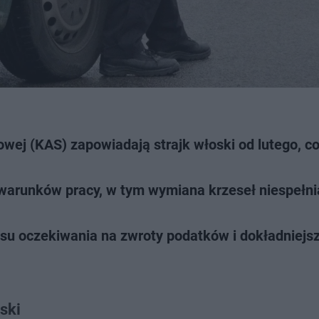
owej (KAS) zapowiadają strajk włoski od lutego, c
 warunków pracy, w tym wymiana krzeseł niespełni
u oczekiwania na zwroty podatków i dokładniejs
ski