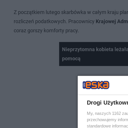
Z początkiem lutego skarbówka w całym kraju pla
rozliczeń podatkowych. Pracownicy
Krajowej Admi
coraz gorszy komforty pracy.
Nieprzytomna kobieta leżała
pomocą
Drogi Użytkow
My, naszych 1162 zau
przechowujemy informa
standardowe informac