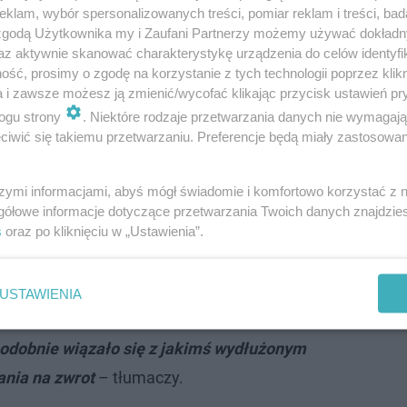
klam, wybór spersonalizowanych treści, pomiar reklam i treści, bad
 zgodą Użytkownika my i Zaufani Partnerzy możemy używać dokład
az aktywnie skanować charakterystykę urządzenia do celów identyfi
ść, prosimy o zgodę na korzystanie z tych technologii poprzez klikn
a i zawsze możesz ją zmienić/wycofać klikając przycisk ustawień pr
ogu strony
. Niektóre rodzaje przetwarzania danych nie wymagaj
90 procent krzeseł do pracy z komputerem
iwić się takiemu przetwarzaniu. Preferencje będą miały zastosowanie
ienionych, bo nie spełniają aktualnych
ówi w rozmowie z naszym reporterem,
szymi informacjami, abyś mógł świadomie i komfortowo korzystać z
 Solidarności skarbowej.
gółowe informacje dotyczące przetwarzania Twoich danych znajdzi
s
oraz po kliknięciu w „Ustawienia”.
y, nasi pracownicy szczególnie dokładnie będą weryfiko
USTAWIENIA
ateli”
.
odobnie wiązało się z jakimś wydłużonym
nia na zwrot
– tłumaczy.