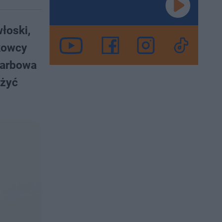
łoski,
kowcy
karbowa
użyć