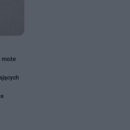
o może
ających
ze