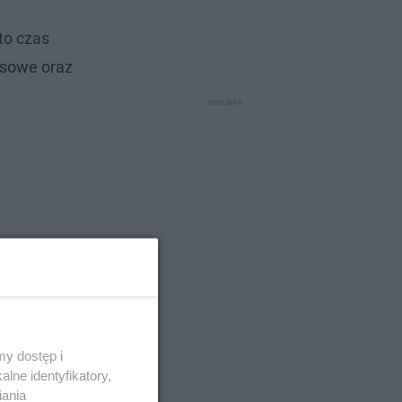
to czas
nsowe oraz
y dostęp i
lne identyfikatory,
iania