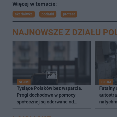
skarbówka
podatki
protest
NAJNOWSZE Z DZIAŁU PO
SEJM
SEJM
Tysiące Polaków bez wsparcia.
Fatalny
Progi dochodowe w pomocy
autostr
społecznej są oderwane od
natychm
realiów życia?