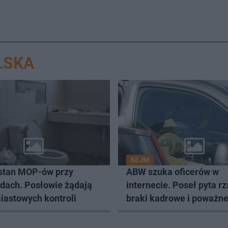
LSKA
SEJM
 stan MOP-ów przy
ABW szuka oficerów w
adach. Posłowie żądają
internecie. Poseł pyta rz
iastowych kontroli
braki kadrowe i poważn
zagrożenia