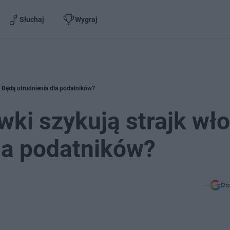
Słuchaj
Wygraj
. Będą utrudnienia dla podatników?
ki szykują strajk wło
la podatników?
Do