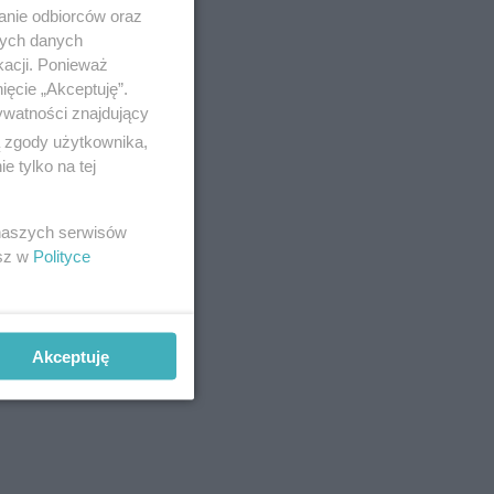
anie odbiorców oraz
nych danych
kacji. Ponieważ
ięcie „Akceptuję”.
ywatności znajdujący
ą zgody użytkownika,
 tylko na tej
 naszych serwisów
esz w
Polityce
wać
Akceptuję