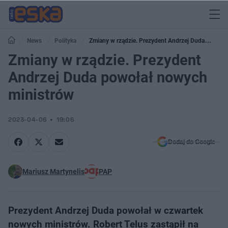
News
Polityka
Zmiany w rządzie. Prezydent Andrzej Duda
powołał nowych ministrów
Zmiany w rządzie. Prezydent
Andrzej Duda powołał nowych
ministrów
2023-04-06
19:06
Dodaj do Google
Mariusz Martynelis
PAP
Prezydent Andrzej Duda powołał w czwartek
nowych ministrów. Robert Telus zastąpił na