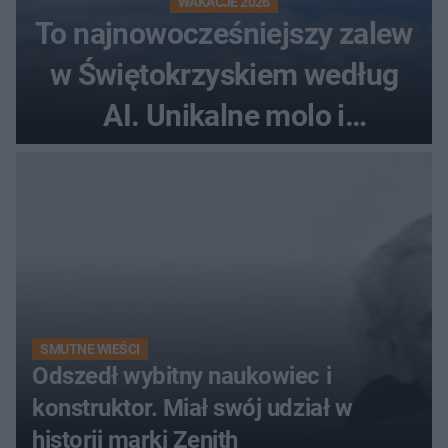
WAKACJE 2026
To najnowocześniejszy zalew
w Świętokrzyskiem według
AI. Unikalne molo i
promenada
SMUTNE WIEŚCI
Odszedł wybitny naukowiec i
konstruktor. Miał swój udział w
historii marki Zenith