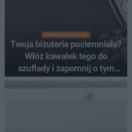
SPRAWDZONE SPOSOBY
Twoja biżuteria pociemniała?
Włóż kawałek tego do
szuflady i zapomnij o tym
problemie. Sposób na
pociemniałą biżuterię