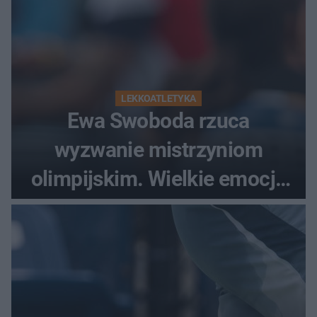
LEKKOATLETYKA
Ewa Swoboda rzuca
wyzwanie mistrzyniom
olimpijskim. Wielkie emocje
podczas Silesia Memoriału
Kamili Skolimowskiej