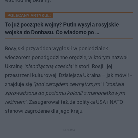
POLECANY ARTYKUŁ:
To już początek wojny? Putin wysyła rosyjskie
wojska do Donbasu. Co wiadomo po …
Rosyjski przywódca wygłosił w poniedziałek
wieczorem ponadgodzinne orędzie, w którym nazwał
Ukrainę
"nieodłączną częścią"
historii Rosji i jej
przestrzeni kulturowej. Dzisiejsza Ukraina – jak mówił -
znajduje się
"pod zarządem zewnętrznym"
i
"została
sprowadzona do poziomu kolonii z marionetkowym
reżimem"
. Zasugerował też, że polityka USA i NATO
stanowi zagrożenie dla jego kraju.