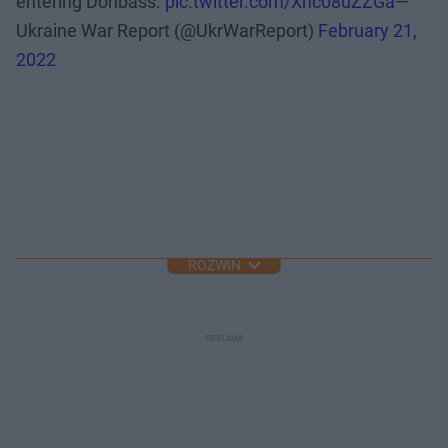
entering Donbass.
pic.twitter.com/Xnc08uZZGa
—
Ukraine War Report (@UkrWarReport)
February 21,
2022
ROZWIŃ