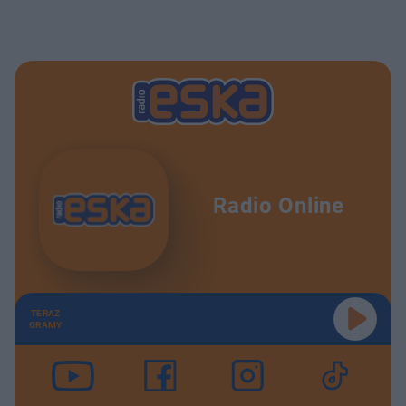
Radio Online
TERAZ
GRAMY