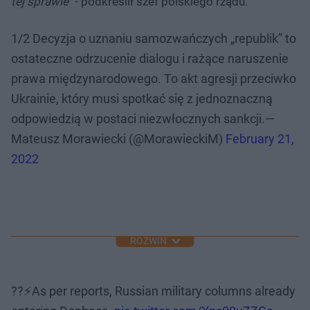
tej sprawie"
- podkreślił szef polskiego rządu.
1/2 Decyzja o uznaniu samozwańczych „republik” to
ostateczne odrzucenie dialogu i rażące naruszenie
prawa międzynarodowego. To akt agresji przeciwko
Ukrainie, który musi spotkać się z jednoznaczną
odpowiedzią w postaci niezwłocznych sankcji.—
Mateusz Morawiecki (@MorawieckiM)
February 21,
2022
ROZWIŃ
??⚡️As per reports, Russian military columns already