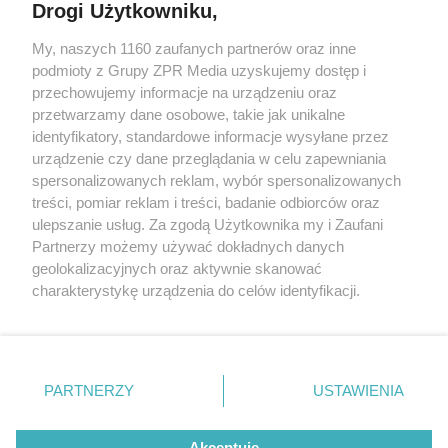
Drogi Użytkowniku,
My, naszych 1160 zaufanych partnerów oraz inne
Żaden utwór zamieszczony w serwisie nie może być powielany i
podmioty z Grupy ZPR Media uzyskujemy dostęp i
rozpowszechniany lub dalej rozpowszechniany w jakikolwiek sposób (w
tym także elektroniczny lub mechaniczny) na jakimkolwiek polu
przechowujemy informacje na urządzeniu oraz
eksploatacji w jakiejkolwiek formie, włącznie z umieszczaniem w
przetwarzamy dane osobowe, takie jak unikalne
Internecie bez pisemnej zgody właściciela praw. Jakiekolwiek użycie lub
identyfikatory, standardowe informacje wysyłane przez
wykorzystanie utworów w całości lub w części z naruszeniem prawa,
tzn. bez właściwej zgody, jest zabronione pod groźbą kary i może być
urządzenie czy dane przeglądania w celu zapewniania
ścigane prawnie.
spersonalizowanych reklam, wybór spersonalizowanych
treści, pomiar reklam i treści, badanie odbiorców oraz
ulepszanie usług. Za zgodą Użytkownika my i Zaufani
Partnerzy możemy używać dokładnych danych
geolokalizacyjnych oraz aktywnie skanować
charakterystykę urządzenia do celów identyfikacji.
Ponieważ cenimy Twoją prywatność, prosimy o zgodę na
O nas
korzystanie z tych technologii poprzez kliknięcie
Informacje prawne
„Akceptuję”. Zgoda jest dobrowolna i zawsze możesz ją
zmienić/wycofać klikając przycisk ustawień prywatności
PARTNERZY
USTAWIENIA
Nasze serwisy
znajdujący się w lewym dolnym rogu strony
. Niektóre
rodzaje przetwarzania danych nie wymagają zgody
© 2026 Grupa ZPR Media
Akceptuję