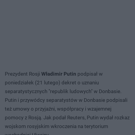
Prezydent Rosji
Władimir Putin
podpisał w
poniedziałek (21 lutego) dekret o uznaniu
separatystycznych "republik ludowych" w Donbasie.
Putin i przywódcy separatystów w Donbasie podpisali
też umowy o przyjaźni, współpracy i wzajemnej
pomocy z Rosją. Jak podał Reuters, Putin wydał rozkaz
wojskom rosyjskim wkroczenia na terytorium
wschodniej Ukrainy.