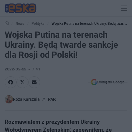
News
Polityka
Wojska Putina na terenach Ukrainy. Będą twarde
sankcje dla Rosji od Polski!
Wojska Putina na terenach
Ukrainy. Będą twarde sankcje
dla Rosji od Polski!
2022-02-22
7:41
Dodaj do Google
Róża Karsznia
PAP.
Rozmawiałem z prezydentem Ukrainy
Wołodymyrem Zełenskim; zapewniłem, że