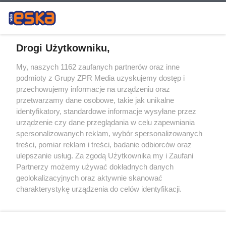
Drogi Użytkowniku,
My, naszych 1162 zaufanych partnerów oraz inne
Żaden utwór zamieszczony w serwisie nie może być powielany i
podmioty z Grupy ZPR Media uzyskujemy dostęp i
rozpowszechniany lub dalej rozpowszechniany w jakikolwiek sposób (w
przechowujemy informacje na urządzeniu oraz
tym także elektroniczny lub mechaniczny) na jakimkolwiek polu
eksploatacji w jakiejkolwiek formie, włącznie z umieszczaniem w
przetwarzamy dane osobowe, takie jak unikalne
Internecie bez pisemnej zgody właściciela praw. Jakiekolwiek użycie lub
identyfikatory, standardowe informacje wysyłane przez
wykorzystanie utworów w całości lub w części z naruszeniem prawa,
tzn. bez właściwej zgody, jest zabronione pod groźbą kary i może być
urządzenie czy dane przeglądania w celu zapewniania
ścigane prawnie.
spersonalizowanych reklam, wybór spersonalizowanych
treści, pomiar reklam i treści, badanie odbiorców oraz
ulepszanie usług. Za zgodą Użytkownika my i Zaufani
Partnerzy możemy używać dokładnych danych
geolokalizacyjnych oraz aktywnie skanować
charakterystykę urządzenia do celów identyfikacji.
Ponieważ cenimy Twoją prywatność, prosimy o zgodę na
O nas
korzystanie z tych technologii poprzez kliknięcie
Informacje prawne
„Akceptuję”. Zgoda jest dobrowolna i zawsze możesz ją