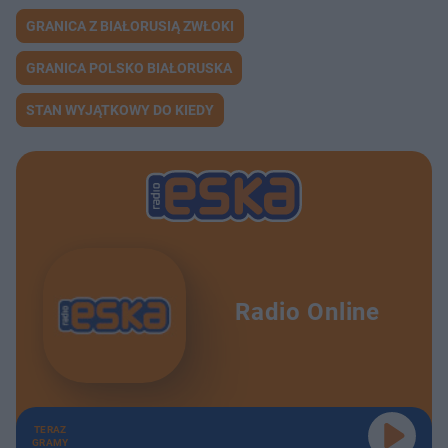
GRANICA Z BIAŁORUSIĄ ZWŁOKI
GRANICA POLSKO BIAŁORUSKA
STAN WYJĄTKOWY DO KIEDY
Radio Online
TERAZ
GRAMY