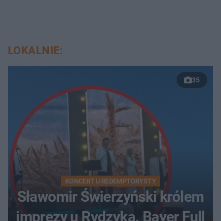
LOKALNIE:
35
KONCERT U REDEMPTORYSTY
Sławomir Świerzyński królem
imprezy u Rydzyka. Bayer Full