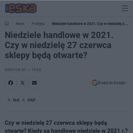
News
Polityka
Niedziele handlowe w 2021. Czy w niedzielę 27
czerwca sklepy będą otwarte?
Niedziele handlowe w 2021.
Czy w niedzielę 27 czerwca
sklepy będą otwarte?
2021-06-27
11:32
Dodaj do Google
fed
PAP.
Czy w niedzielę 27 czerwca sklepy będą
otwarte? Kiedy są handlowe niedziele w 2021 r.?