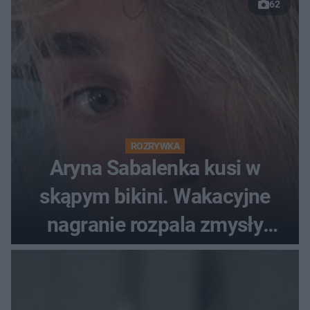
62
ROZRYWKA
Aryna Sabalenka kusi w
skąpym bikini. Wakacyjne
nagranie rozpala zmysły
fanów