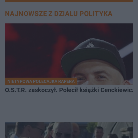
NAJNOWSZE Z DZIAŁU POLITYKA
NIETYPOWA POLECAJKA RAPERA
O.S.T.R. zaskoczył. Polecił książki Cenckiewicz