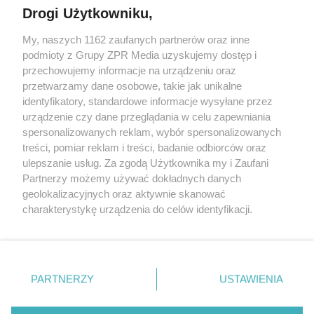
Drogi Użytkowniku,
My, naszych 1162 zaufanych partnerów oraz inne
Żaden utwór zamieszczony w serwisie nie może być powielany i
podmioty z Grupy ZPR Media uzyskujemy dostęp i
rozpowszechniany lub dalej rozpowszechniany w jakikolwiek sposób (w
tym także elektroniczny lub mechaniczny) na jakimkolwiek polu
przechowujemy informacje na urządzeniu oraz
eksploatacji w jakiejkolwiek formie, włącznie z umieszczaniem w
przetwarzamy dane osobowe, takie jak unikalne
Internecie bez pisemnej zgody właściciela praw. Jakiekolwiek użycie lub
identyfikatory, standardowe informacje wysyłane przez
wykorzystanie utworów w całości lub w części z naruszeniem prawa,
tzn. bez właściwej zgody, jest zabronione pod groźbą kary i może być
urządzenie czy dane przeglądania w celu zapewniania
ścigane prawnie.
spersonalizowanych reklam, wybór spersonalizowanych
treści, pomiar reklam i treści, badanie odbiorców oraz
ulepszanie usług. Za zgodą Użytkownika my i Zaufani
Partnerzy możemy używać dokładnych danych
geolokalizacyjnych oraz aktywnie skanować
charakterystykę urządzenia do celów identyfikacji.
Ponieważ cenimy Twoją prywatność, prosimy o zgodę na
O nas
korzystanie z tych technologii poprzez kliknięcie
Informacje prawne
„Akceptuję”. Zgoda jest dobrowolna i zawsze możesz ją
zmienić/wycofać klikając przycisk ustawień prywatności
PARTNERZY
USTAWIENIA
Nasze serwisy
znajdujący się w lewym dolnym rogu strony
. Niektóre
rodzaje przetwarzania danych nie wymagają zgody
© 2026 Grupa ZPR Media