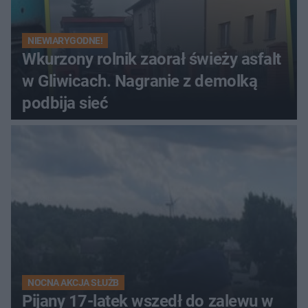
NIEWIARYGODNE!
Wkurzony rolnik zaorał świeży asfalt
w Gliwicach. Nagranie z demolką
podbija sieć
NOCNA AKCJA SŁUŻB
Pijany 17-latek wszedł do zalewu w