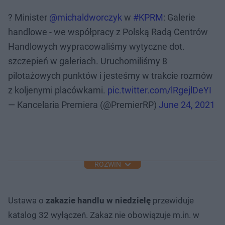
? Minister
@michaldworczyk
w
#KPRM
: Galerie
handlowe - we współpracy z Polską Radą Centrów
Handlowych wypracowaliśmy wytyczne dot.
szczepień w galeriach. Uruchomiliśmy 8
pilotażowych punktów i jesteśmy w trakcie rozmów
z koljenymi placówkami.
pic.twitter.com/lRgejlDeYI
— Kancelaria Premiera (@PremierRP)
June 24, 2021
ROZWIŃ
Ustawa o
zakazie handlu w niedzielę
przewiduje
katalog 32 wyłączeń. Zakaz nie obowiązuje m.in. w