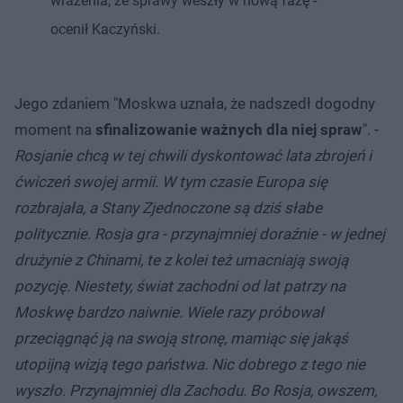
wrażenia, że sprawy weszły w nową fazę -
ocenił Kaczyński.
Jego zdaniem "Moskwa uznała, że nadszedł dogodny
moment na
sfinalizowanie ważnych dla niej spraw
". -
Rosjanie chcą w tej chwili dyskontować lata zbrojeń i
ćwiczeń swojej armii. W tym czasie Europa się
rozbrajała, a Stany Zjednoczone są dziś słabe
politycznie. Rosja gra - przynajmniej doraźnie - w jednej
drużynie z Chinami, te z kolei też umacniają swoją
pozycję. Niestety, świat zachodni od lat patrzy na
Moskwę bardzo naiwnie. Wiele razy próbował
przeciągnąć ją na swoją stronę, mamiąc się jakąś
utopijną wizją tego państwa. Nic dobrego z tego nie
wyszło. Przynajmniej dla Zachodu. Bo Rosja, owszem,