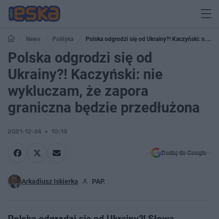
News
Polityka
Polska odgrodzi się od Ukrainy?! Kaczyński: nie
wykluczam, że zapora graniczna będzie przedłużona
Polska odgrodzi się od
Ukrainy?! Kaczyński: nie
wykluczam, że zapora
graniczna będzie przedłużona
2021-12-24
10:19
Dodaj do Google
Arkadiusz Iskierka
PAP.
Polska odgrodzi się od Ukrainy?! Słowa