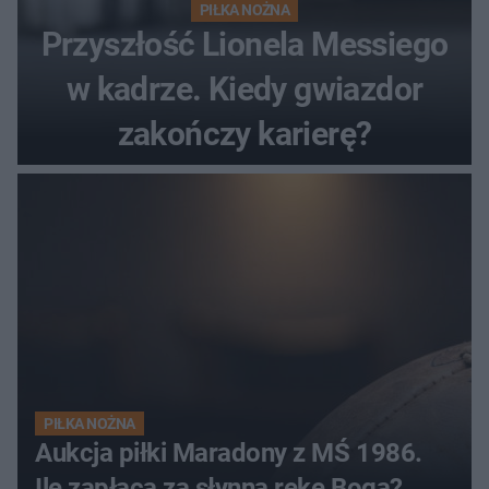
PIŁKA NOŻNA
Przyszłość Lionela Messiego
w kadrze. Kiedy gwiazdor
zakończy karierę?
PIŁKA NOŻNA
Aukcja piłki Maradony z MŚ 1986.
Ile zapłacą za słynną rękę Boga?