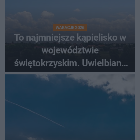
WAKACJE 2026
To najmniejsze kąpielisko w
województwie
świętokrzyskim. Uwielbiany
przez wędkarzy i turystów