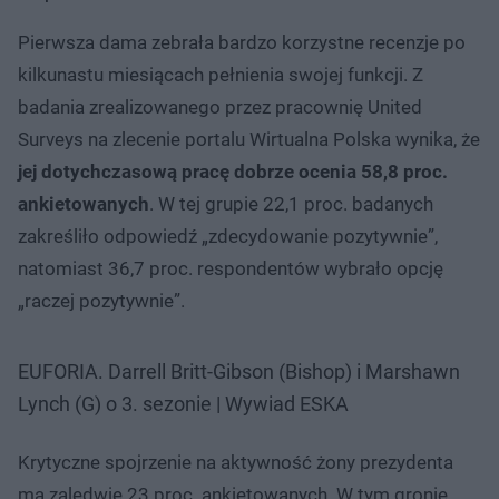
Pierwsza dama zebrała bardzo korzystne recenzje po
kilkunastu miesiącach pełnienia swojej funkcji. Z
badania zrealizowanego przez pracownię United
Surveys na zlecenie portalu Wirtualna Polska wynika, że
jej dotychczasową pracę dobrze ocenia 58,8 proc.
ankietowanych
. W tej grupie 22,1 proc. badanych
zakreśliło odpowiedź „zdecydowanie pozytywnie”,
natomiast 36,7 proc. respondentów wybrało opcję
„raczej pozytywnie”.
EUFORIA. Darrell Britt-Gibson (Bishop) i Marshawn
Lynch (G) o 3. sezonie | Wywiad ESKA
Krytyczne spojrzenie na aktywność żony prezydenta
ma zaledwie 23 proc. ankietowanych. W tym gronie