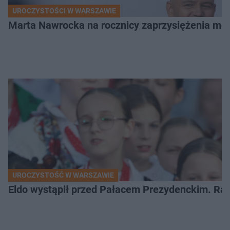
UROCZYSTOŚCI W WARSZAWIE
Marta Nawrocka na rocznicy zaprzysiężenia mę
UROCZYSTOŚĆ W WARSZAWIE
Eldo wystąpił przed Pałacem Prezydenckim. Ra