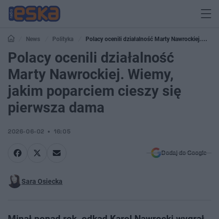
News
Polityka
Polacy ocenili działalność Marty Nawrockiej.
Wiemy, jakim poparciem cieszy się pierwsza dama
Polacy ocenili działalność
Marty Nawrockiej. Wiemy,
jakim poparciem cieszy się
pierwsza dama
2026-06-02
16:05
Dodaj do Google
Sara Osiecka
Minął ponad rok, odkąd Karol Nawrocki wygrał