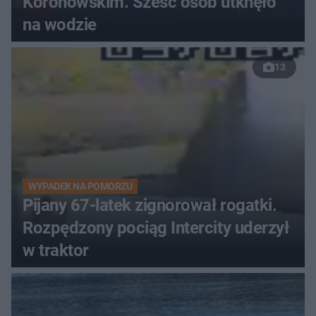
Koronowskim. Sześć osób utknęło
na wodzie
13
WYPADEK NA POMORZU
Pijany 67-latek zignorował rogatki.
Rozpędzony pociąg Intercity uderzył
w traktor