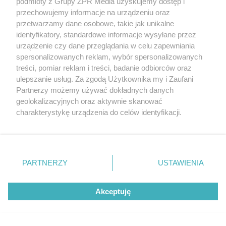
podmioty z Grupy ZPR Media uzyskujemy dostęp i
przechowujemy informacje na urządzeniu oraz
przetwarzamy dane osobowe, takie jak unikalne
identyfikatory, standardowe informacje wysyłane przez
urządzenie czy dane przeglądania w celu zapewniania
spersonalizowanych reklam, wybór spersonalizowanych
treści, pomiar reklam i treści, badanie odbiorców oraz
ulepszanie usług. Za zgodą Użytkownika my i Zaufani
Partnerzy możemy używać dokładnych danych
geolokalizacyjnych oraz aktywnie skanować
charakterystykę urządzenia do celów identyfikacji.
Ponieważ cenimy Twoją prywatność, prosimy o zgodę na
korzystanie z tych technologii poprzez kliknięcie
„Akceptuję”. Zgoda jest dobrowolna i zawsze możesz ją
zmienić/wycofać klikając przycisk ustawień prywatności
PARTNERZY
USTAWIENIA
znajdujący się w lewym dolnym rogu strony
. Niektóre
rodzaje przetwarzania danych nie wymagają zgody
Akceptuję
użytkownika, ale masz prawo sprzeciwić się takiemu
Żaden utwór zamieszczony w serwisie nie może być powielany i
przetwarzaniu. Preferencje będą miały zastosowanie tylko
rozpowszechniany lub dalej rozpowszechniany w jakikolwiek sposób (w
na tej witrynie.
tym także elektroniczny lub mechaniczny) na jakimkolwiek polu
eksploatacji w jakiejkolwiek formie, włącznie z umieszczaniem w