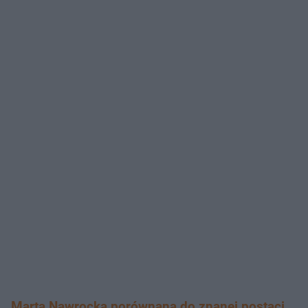
Marta Nawrocka porównana do znanej postaci.