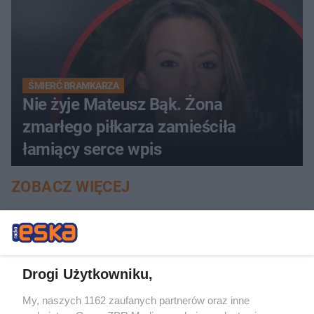
ŚMIERĆ BRAMKARZA
Nie żyje Mateusz Bąk. Żona
zmarłego piłkarza zamieściła
łamiący serce wpis
ZOBACZ WIĘCEJ
Drogi Użytkowniku,
My, naszych 1162 zaufanych partnerów oraz inne