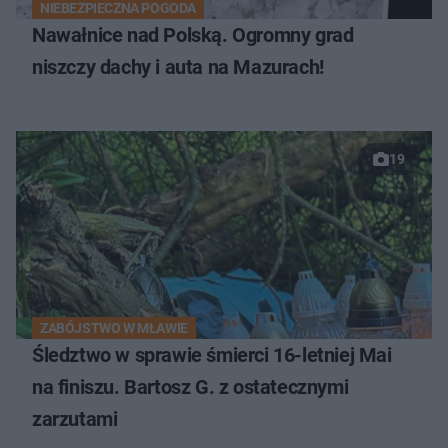
NIEBEZPIECZNA POGODA
Nawałnice nad Polską. Ogromny grad
niszczy dachy i auta na Mazurach!
19
ZABÓJSTWO W MŁAWIE
Śledztwo w sprawie śmierci 16-letniej Mai
na finiszu. Bartosz G. z ostatecznymi
zarzutami