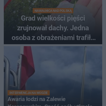
NAWAŁNICA NAD POLSKĄ
Grad wielkości pięści
zrujnował dachy. Jedna
osoba z obrażeniami trafiła
do szpitala
INTERWENCJA NA WODZIE
Awaria łodzi na Zalewie