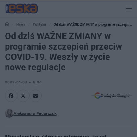
News
Polityka
Od dziś WAŻNE ZMIANY w programie szczepień
przeciw COVID-19. Weszły w życie nowe regulacje
Od dziś WAŻNE ZMIANY w
programie szczepień przeciw
COVID-19. Weszły w życie
nowe regulacje
2022-01-03
8:44
Dodaj do Google
Aleksandra Fedorczuk
Ministerstwo Zdrowia informuje, że od