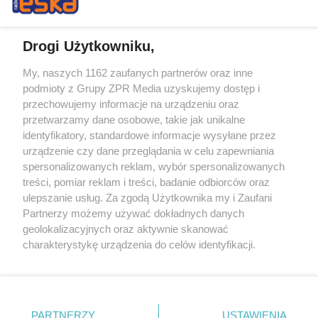
Drogi Użytkowniku,
My, naszych 1162 zaufanych partnerów oraz inne
Żaden utwór zamieszczony w serwisie nie może być powielany i
podmioty z Grupy ZPR Media uzyskujemy dostęp i
rozpowszechniany lub dalej rozpowszechniany w jakikolwiek sposób (w
tym także elektroniczny lub mechaniczny) na jakimkolwiek polu
przechowujemy informacje na urządzeniu oraz
eksploatacji w jakiejkolwiek formie, włącznie z umieszczaniem w
przetwarzamy dane osobowe, takie jak unikalne
Internecie bez pisemnej zgody właściciela praw. Jakiekolwiek użycie lub
identyfikatory, standardowe informacje wysyłane przez
wykorzystanie utworów w całości lub w części z naruszeniem prawa,
tzn. bez właściwej zgody, jest zabronione pod groźbą kary i może być
urządzenie czy dane przeglądania w celu zapewniania
ścigane prawnie.
spersonalizowanych reklam, wybór spersonalizowanych
treści, pomiar reklam i treści, badanie odbiorców oraz
ulepszanie usług. Za zgodą Użytkownika my i Zaufani
Partnerzy możemy używać dokładnych danych
geolokalizacyjnych oraz aktywnie skanować
charakterystykę urządzenia do celów identyfikacji.
Ponieważ cenimy Twoją prywatność, prosimy o zgodę na
O nas
korzystanie z tych technologii poprzez kliknięcie
Informacje prawne
„Akceptuję”. Zgoda jest dobrowolna i zawsze możesz ją
zmienić/wycofać klikając przycisk ustawień prywatności
PARTNERZY
USTAWIENIA
Nasze serwisy