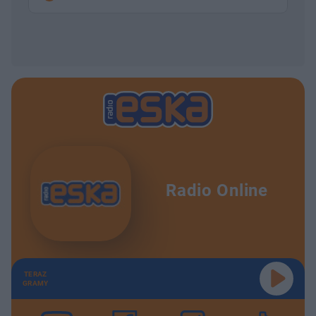
Radio Online
TERAZ
GRAMY