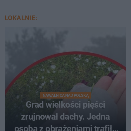
LOKALNIE:
NAWAŁNICA NAD POLSKĄ
Grad wielkości pięści
zrujnował dachy. Jedna
osoba z obrażeniami trafiła