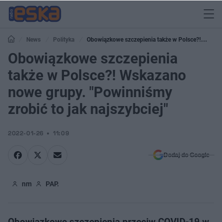
News
Polityka
Obowiązkowe szczepienia także w Polsce?!
Wskazano nowe grupy. "Powinniśmy zrobić to jak najszybciej"
Obowiązkowe szczepienia
także w Polsce?! Wskazano
nowe grupy. "Powinniśmy
zrobić to jak najszybciej"
2022-01-26
11:09
Dodaj do Google
nm
PAP.
Obowiązkowe szczepienia przeciw COVID-19 w