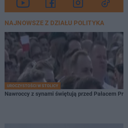
NAJNOWSZE Z DZIAŁU POLITYKA
UROCZYSTOŚCI W STOLICY
Nawroccy z synami świętują przed Pałacem Pre