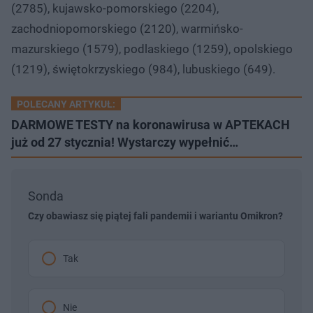
(2785), kujawsko-pomorskiego (2204),
zachodniopomorskiego (2120), warmińsko-
mazurskiego (1579), podlaskiego (1259), opolskiego
(1219), świętokrzyskiego (984), lubuskiego (649).
POLECANY ARTYKUŁ:
DARMOWE TESTY na koronawirusa w APTEKACH
już od 27 stycznia! Wystarczy wypełnić…
Sonda
Czy obawiasz się piątej fali pandemii i wariantu Omikron?
Tak
Nie