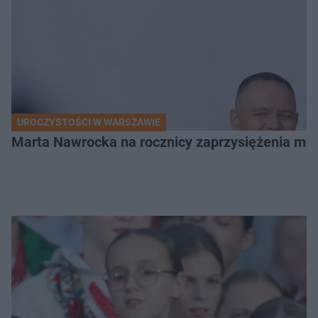
UROCZYSTOŚCI W WARSZAWIE
Marta Nawrocka na rocznicy zaprzysiężenia mę