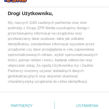
Drogi Użytkowniku,
My, naszych 1160 zaufanych partnerów oraz inne
Żaden utwór zamieszczony w serwisie nie może być powielany i
podmioty z Grupy ZPR Media uzyskujemy dostęp i
rozpowszechniany lub dalej rozpowszechniany w jakikolwiek sposób (w
tym także elektroniczny lub mechaniczny) na jakimkolwiek polu
przechowujemy informacje na urządzeniu oraz
eksploatacji w jakiejkolwiek formie, włącznie z umieszczaniem w
przetwarzamy dane osobowe, takie jak unikalne
Internecie bez pisemnej zgody właściciela praw. Jakiekolwiek użycie lub
identyfikatory, standardowe informacje wysyłane przez
wykorzystanie utworów w całości lub w części z naruszeniem prawa,
tzn. bez właściwej zgody, jest zabronione pod groźbą kary i może być
urządzenie czy dane przeglądania w celu zapewniania
ścigane prawnie.
spersonalizowanych reklam, wybór spersonalizowanych
treści, pomiar reklam i treści, badanie odbiorców oraz
ulepszanie usług. Za zgodą Użytkownika my i Zaufani
Partnerzy możemy używać dokładnych danych
geolokalizacyjnych oraz aktywnie skanować
charakterystykę urządzenia do celów identyfikacji.
Ponieważ cenimy Twoją prywatność, prosimy o zgodę na
O nas
korzystanie z tych technologii poprzez kliknięcie
Informacje prawne
„Akceptuję”. Zgoda jest dobrowolna i zawsze możesz ją
zmienić/wycofać klikając przycisk ustawień prywatności
PARTNERZY
USTAWIENIA
Nasze serwisy
znajdujący się w lewym dolnym rogu strony
. Niektóre