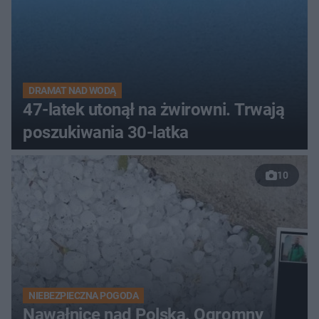
DRAMAT NAD WODĄ
47-latek utonął na żwirowni. Trwają
poszukiwania 30-latka
10
NIEBEZPIECZNA POGODA
Nawałnice nad Polską. Ogromny