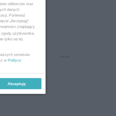
anie odbiorców oraz
nych danych
kacji. Ponieważ
ięcie „Akceptuję”.
ywatności znajdujący
ą zgody użytkownika,
 tylko na tej
 naszych serwisów
esz w
Polityce
wadzącymi
wpłynie na
ojazdów w
Akceptuję
m.