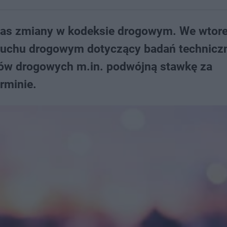
 nas zmiany w kodeksie drogowym. We wtore
o ruchu drogowym dotyczący badań technicz
sów drogowych m.in. podwójną stawkę za
rminie.