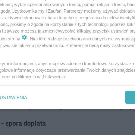
klam, wybór spersonalizowanych treści, pomiar reklam i treści, bad
 zgodą Użytkownika my i Zaufani Partnerzy możemy używać dokład
az aktywnie skanować charakterystykę urządzenia do celów identyfi
ść, prosimy o zgodę na korzystanie z tych technologii poprzez klikn
a i zawsze możesz ją zmienić/wycofać klikając przycisk ustawień pr
ogu strony
. Niektóre rodzaje przetwarzania danych nie wymagaj
iwić się takiemu przetwarzaniu. Preferencje będą miały zastosowanie
 widać z Dolnego Śląska [ZDJĘCIA, WIDEO]
szymi informacjami, abyś mógł świadomie i komfortowo korzystać z
gółowe informacje dotyczące przetwarzania Twoich danych znajdzi
s
oraz po kliknięciu w „Ustawienia”.
ł systemu nadzoru na nadzór nad przedsiębiorcami pro
stami przeprowadzającymi badania techniczne pojazdów 
, wiążącą się z wyeliminowaniem z ruchu drogowego p
USTAWIENIA
podniesieniem poziomu bezpieczeństwa w ruchu drogowy
 - spora dopłata