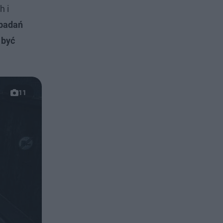
h i
 badań
 być
11