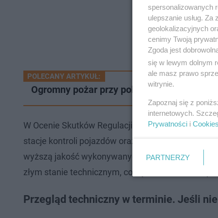
spersonalizowanych re
ulepszanie usług. Za
geolokalizacyjnych or
cenimy Twoją prywatno
Zgoda jest dobrowoln
się w lewym dolnym r
ale masz prawo sprzec
POLECANY ARTYKUŁ:
witrynie.
Ogromny pożar przy polskiej granicy. Dym
Zapoznaj się z poniż
internetowych. Szcze
Prywatności
i
Cookie
W Ocenie Skutków Regulacji wskazano, że podzia
stacje kontroli pojazdów oraz nadzór nad diagno
wyższą jakość wykonywanych badań technicznych
PARTNERZY
złym stanie technicznym, co będzie skutkować 
Przegląd techniczny w terminie. Jeśli nie