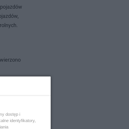
i pojazdów
ojazdów,
rolnych.
owierzono
y dostęp i
lne identyfikatory,
iania