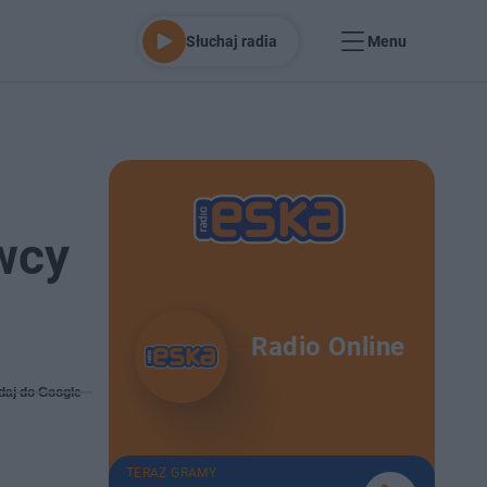
Słuchaj radia
Menu
wcy
Radio Online
daj do Google
TERAZ GRAMY