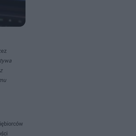
zez
tywa
z
emu
siębiorców
ości