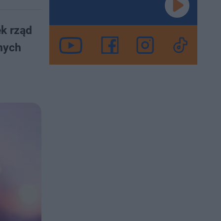
k rząd
nych