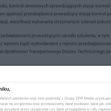
roku, kontroli okresowych sprawdzających stacje kontrol
en spełniać przedsiębiorca prowadzący stację kontroli p
ji, weryfikacji wykonania otrzymanych zaleceń pokont
rzedsiębiorcami prowadzącymi ośrodki szkolenia, w tym
z wpisem bądź wykreśleniem z rejestru przedsiębiorców
olei dyrektorowi Transportowego Dozoru Technicznego p
niku,
fanych partnerów oraz inne podmioty z Grupy ZPR Media uzyskujem
cje na urządzeniu oraz przetwarzamy dane osobowe, takie jak unika
je wysyłane przez urządzenie czy dane przeglądania w celu zapewn