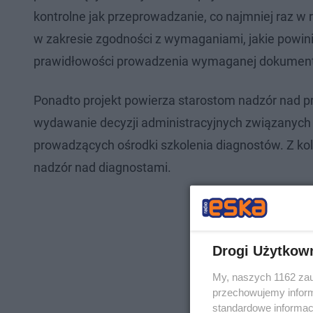
kontrolne jak przeprowadzanie, co najmniej raz w 
w zakresie zgodności z wymaganiami, jakie powini
prawidłowości prowadzenia wymaganej dokumentac
Ponadto projekt powierza starostom nadzór nad p
wydawanie decyzji administracyjnych związanych 
prowadzących ośrodki szkolenia diagnostów. Z k
nadzór nad diagnostami.
Drogi Użytkow
My, naszych 1162 zau
przechowujemy informa
standardowe informac