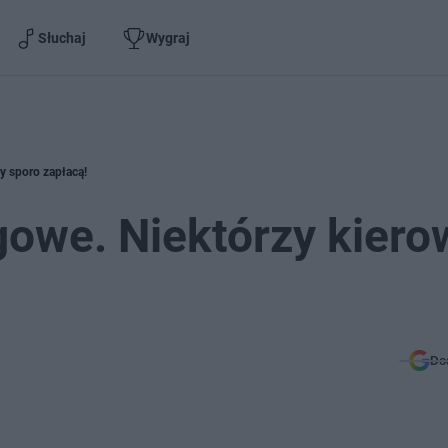
Słuchaj
Wygraj
y sporo zapłacą!
gowe. Niektórzy kiero
Do